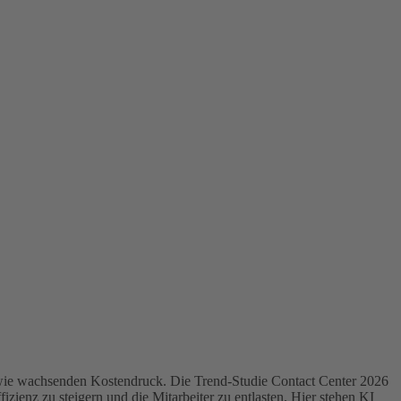
wie wachsenden Kostendruck. Die Trend-Studie Contact Center 2026
zienz zu steigern und die Mitarbeiter zu entlasten. Hier stehen KI