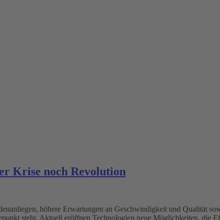
er Krise noch Revolution
enanliegen, höhere Erwartungen an Geschwindigkeit und Qualität so
unkt steht. Aktuell eröffnen Technologien neue Möglichkeiten, die Effi