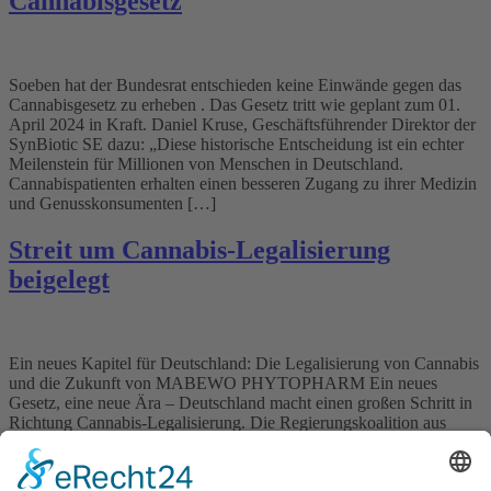
Cannabisgesetz
Soeben hat der Bundesrat entschieden keine Einwände gegen das
Cannabisgesetz zu erheben . Das Gesetz tritt wie geplant zum 01.
April 2024 in Kraft. Daniel Kruse, Geschäftsführender Direktor der
SynBiotic SE dazu: „Diese historische Entscheidung ist ein echter
Meilenstein für Millionen von Menschen in Deutschland.
Cannabispatienten erhalten einen besseren Zugang zu ihrer Medizin
und Genusskonsumenten […]
Streit um Cannabis-Legalisierung
beigelegt
Ein neues Kapitel für Deutschland: Die Legalisierung von Cannabis
und die Zukunft von MABEWO PHYTOPHARM Ein neues
Gesetz, eine neue Ära – Deutschland macht einen großen Schritt in
Richtung Cannabis-Legalisierung. Die Regierungskoalition aus
SPD, FDP und Grünen hat sich Anfang Februar 2024 darauf
geeinigt, Cannabis vom Betäubungsmittelgesetz zu streichen. Ein
entscheidender Schritt, der nicht nur […]