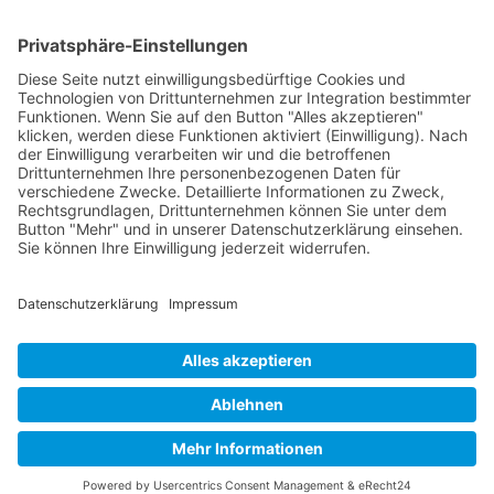
Wichtiges
Impressum
Datenschutz
Kooperation
Werbung
Presse- und Öffentlichkeitsarbeit
Aktuelles
Blog
Themenwelt
Zertifikat
Geprüfter Franchisegeber
© 2023 Franchisevergleich.eu
Facebook-f
Twitter
Youtube