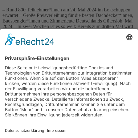
– Rund 800 Teilnehmer*innen am 24. Mai 2024 im Lokschuppen
erwartet – Große Preisverleihung für die besten Dachdecker*innen,
Bauspengler*innen und Zimmerleute Deutschlands Gütersloh, Mai
2024 – In zwei Wochen ist es so weit: Bereits zum dritten Mal wird
der Deutsche Dachpreis vergeben, der als größtes
Veranstaltungsformat seiner Art im deutschen Handwerk gilt. Die
feierliche Preisverleihung […]
Wichtiges
Impressum
Datenschutz
Kooperation
Werbung
Presse- und Öffentlichkeitsarbeit
Aktuelles
Blog
Themenwelt