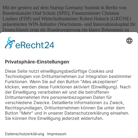
Mit der gestern auf dem Startup Germany Summit in Berlin von
Bundeskanzler Olaf Scholz (SPD), Finanzminister Christian
Lindner (FDP) und Wirtschaftsminister Robert Habeck (GRÜNE)
präsentierten WIN-Initiative (Wachstums- und Innovationskapital für
Deutschland) zeigt die Bundesregierung ein klares Bekenntnis zu
dem Potenzial von Start-ups und Scale-ups für Deutschland als
Innovations- und Wirtschaftsstandort. Diesen Ansatz zur Förderung
innovativer […]
Wichtiges
Impressum
Datenschutz
Kooperation
Werbung
Presse- und Öffentlichkeitsarbeit
Aktuelles
Blog
Themenwelt