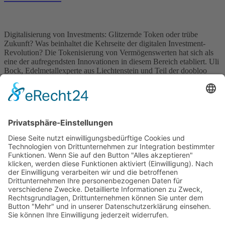
Digitalisierung von Investments: Glitzernde Token oder trübe
Zukunft? Was beinhaltet die Kehrseite der digitalen Investment-
Revolution? Die Tokenisierung von Vermögenswerten hat sich als
eine der aufregendsten Innovationen in diesem Bereich etabliert. Uli
Bock, Edelmetallexperte aus Liechtenstein und Teil der doobloo
AG, betont die weitreichenden Auswirkungen dieser Technologie:
„Die Tokenisierung verändert nicht nur den Zugang zu
Investitionen, […]
Wichtiges
Impressum
Datenschutz
Kooperation
Werbung
Presse- und Öffentlichkeitsarbeit
Aktuelles