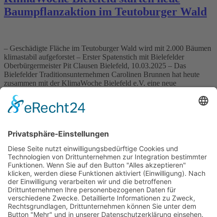
Baumpflanzaktion im Teutoburger Wald
– Geschädigte Fläche im Teutoburger Wald wird mit 2.000 Bäumen
klimastabil aufgeforstet – Erster Spatenstich mit Bielefelder
Oberbürgermeister Pit Clausen Bielefeld, 10.03.2025 – Das
Bielefelder Traditionsunternehmen Carolinen Brunnen hat heute
zusammen mit der KlimaWoche Bielefeld e.V. eine neue
Baumpflanzaktion gestartet. Auf einer vom Borkenkäfer
verwüsteten Fläche am Rande des Bielefelder Stadtteils
Lämershagen entsteht ein klimastabiler […]
Wichtiges
Impressum
Datenschutz
Kooperation
Werbung
Presse- und Öffentlichkeitsarbeit