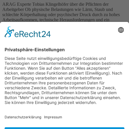
ARAG Experte Tobias Klingelhöfer über die Pflichten der
Arbeitgeber Ob physische Belastungen wie Lärm, Staub und
schlechte Körperhaltung oder psychischer Druck durch zu hohes
Arbeitsaufkommen, technische Herausforderungen und ein
schlechtes Betriebsklima: Viele Menschen erkranken durch ihren
Job. Dabei sollte es nicht nur im ureigensten Interesse des
Arbeitgebers liegen, seine Mitarbeiter fit zu halten; vielmehr ist […]
Wichtiges
Impressum
Datenschutz
Kooperation
Werbung
Presse- und Öffentlichkeitsarbeit
Aktuelles
Blog
Themenwelt