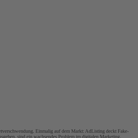
getverschwendung. Einmalig auf dem Markt: AdListing deckt Fake-
usgeben, sind ein wachsendes Problem im digitalen Marketing.