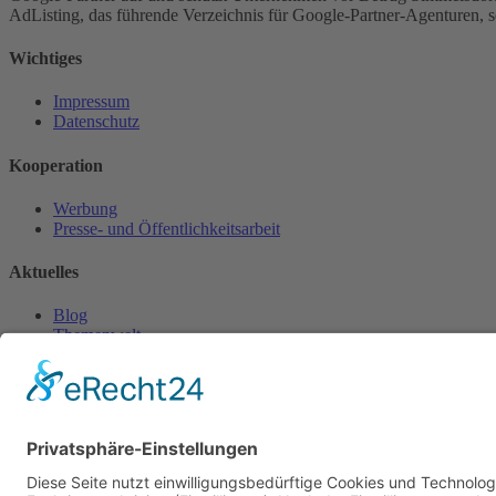
AdListing, das führende Verzeichnis für Google-Partner-Agenturen, s
Wichtiges
Impressum
Datenschutz
Kooperation
Werbung
Presse- und Öffentlichkeitsarbeit
Aktuelles
Blog
Themenwelt
Zertifikat
Geprüfter Franchisegeber
© 2023 Franchisevergleich.eu