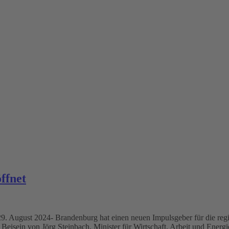
ffnet
9. August 2024- Brandenburg hat einen neuen Impulsgeber für die regi
eisein von Jörg Steinbach, Minister für Wirtschaft, Arbeit und Ener