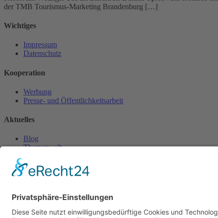
der TMB Tourismus-Marketing Brandenburg […]
Wichtiges
Impressum
Datenschutz
Kooperation
Werbung
Presse- und Öffentlichkeitsarbeit
Aktuelles
Blog
Themenwelt
Zertifikat
Geprüfter Franchisegeber
© 2023 Franchisevergleich.eu