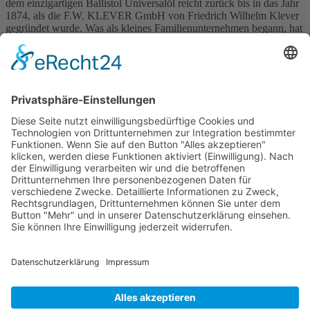
dem einzigartigen Ballistol Universalöl reicht zurück bis in das Jahr
1874, als die F.W. KLEVER GmbH von Friedrich Wilhelm Klever
gegründet wurde. Was als kleines Familienunternehmen begann, hat
sich im Laufe der Zeit zu einem renommierten Unternehmen
entwickelt, das heute als BALLISTOL GmbH Kunden weltweit
beliefert. […]
Wichtiges
Impressum
Datenschutz
Kooperation
Werbung
Presse- und Öffentlichkeitsarbeit
Aktuelles
Blog
Themenwelt
Zertifikat