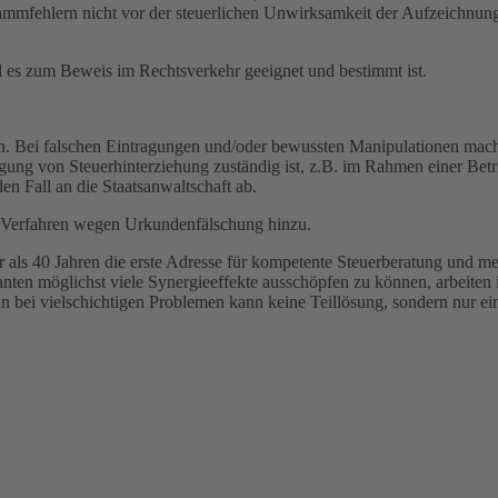
rammfehlern nicht vor der steuerlichen Unwirksamkeit der Aufzeichnun
l es zum Beweis im Rechtsverkehr geeignet und bestimmt ist.
ch. Bei falschen Eintragungen und/oder bewussten Manipulationen mac
olgung von Steuerhinterziehung zuständig ist, z.B. im Rahmen einer Be
 den Fall an die Staatsanwaltschaft ab.
 Verfahren wegen Urkundenfälschung hinzu.
r als 40 Jahren die erste Adresse für kompetente Steuerberatung und meh
nten möglichst viele Synergieeffekte ausschöpfen zu können, arbeiten 
 bei vielschichtigen Problemen kann keine Teillösung, sondern nur ei