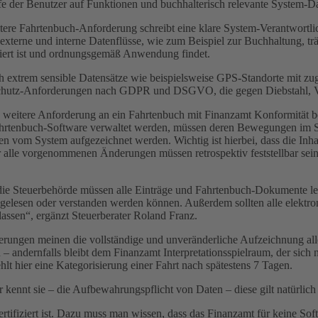
fe der Benutzer auf Funktionen und buchhalterisch relevante System-D
tere Fahrtenbuch-Anforderung schreibt eine klare System-Verantwortli
xterne und interne Datenflüsse, wie zum Beispiel zur Buchhaltung, trä
niert ist und ordnungsgemäß Anwendung findet.
h extrem sensible Datensätze wie beispielsweise GPS-Standorte mit zug
enschutz-Anforderungen nach GDPR und DSGVO, die gegen Diebstahl, Ve
weitere Anforderung an ein Fahrtenbuch mit Finanzamt Konformität be
rtenbuch-Software verwaltet werden, müssen deren Bewegungen im S
 vom System aufgezeichnet werden. Wichtig ist hierbei, dass die Inha
er alle vorgenommenen Änderungen müssen retrospektiv feststellbar sei
h die Steuerbehörde müssen alle Einträge und Fahrtenbuch-Dokumente le
elesen oder verstanden werden können. Außerdem sollten alle elektroni
assen“, ergänzt Steuerberater Roland Franz.
erungen meinen die vollständige und unveränderliche Aufzeichnung all
n – andernfalls bleibt dem Finanzamt Interpretationsspielraum, der sich
lt hier eine Kategorisierung einer Fahrt nach spätestens 7 Tagen.
ennt sie – die Aufbewahrungspflicht von Daten – diese gilt natürlich 
ertifiziert ist. Dazu muss man wissen, dass das Finanzamt für keine Soft