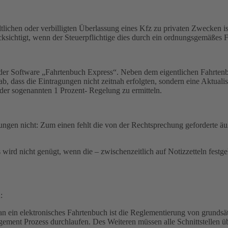
ltlichen oder verbilligten Überlassung eines Kfz zu privaten Zwecken 
ksichtigt, wenn der Steuerpflichtige dies durch ein ordnungsgemäßes F
t der Software „Fahrtenbuch Express“. Neben dem eigentlichen Fahrten
gab, dass die Eintragungen nicht zeitnah erfolgten, sondern eine Aktua
der sogenannten 1 Prozent- Regelung zu ermitteln.
zungen nicht: Zum einen fehlt die von der Rechtsprechung geforderte
wird nicht genügt, wenn die – zwischenzeitlich auf Notizzetteln fest
:
n ein elektronisches Fahrtenbuch ist die Reglementierung von grundsät
nt Prozess durchlaufen. Des Weiteren müssen alle Schnittstellen übe