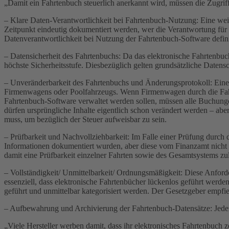
„Damit ein Fahrtenbuch steuerlich anerkannt wird, müssen die Zugrif
– Klare Daten-Verantwortlichkeit bei Fahrtenbuch-Nutzung: Eine wei
Zeitpunkt eindeutig dokumentiert werden, wer die Verantwortung für e
Datenverantwortlichkeit bei Nutzung der Fahrtenbuch-Software defi
– Datensicherheit des Fahrtenbuchs: Da das elektronische Fahrtenbuc
höchste Sicherheitsstufe. Diesbezüglich gelten grundsätzliche Dat
– Unveränderbarkeit des Fahrtenbuchs und Änderungsprotokoll: Eine 
Firmenwagens oder Poolfahrzeugs. Wenn Firmenwagen durch die Fah
Fahrtenbuch-Software verwaltet werden sollen, müssen alle Buchungen
dürfen ursprüngliche Inhalte eigentlich schon verändert werden – ab
muss, um bezüglich der Steuer aufweisbar zu sein.
– Prüfbarkeit und Nachvollziehbarkeit: Im Falle einer Prüfung durc
Informationen dokumentiert wurden, aber diese vom Finanzamt nicht g
damit eine Prüfbarkeit einzelner Fahrten sowie des Gesamtsystems zul
– Vollständigkeit/ Unmittelbarkeit/ Ordnungsmäßigkeit: Diese Anford
essenziell, dass elektronische Fahrtenbücher lückenlos geführt werde
geführt und unmittelbar kategorisiert werden. Der Gesetzgeber empfieh
– Aufbewahrung und Archivierung der Fahrtenbuch-Datensätze: Jeder k
„Viele Hersteller werben damit, dass ihr elektronisches Fahrtenbuch z