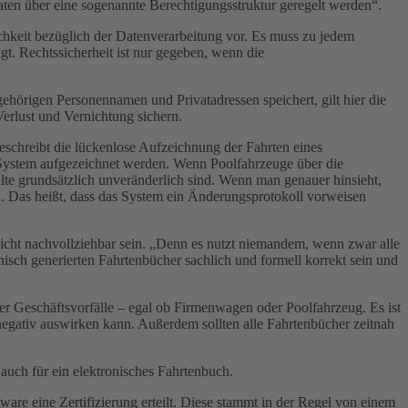
aten über eine sogenannte Berechtigungsstruktur geregelt werden“.
chkeit bezüglich der Datenverarbeitung vor. Es muss zu jedem
gt. Rechtssicherheit ist nur gegeben, wenn die
ehörigen Personennamen und Privatadressen speichert, gilt hier die
rlust und Vernichtung sichern.
schreibt die lückenlose Aufzeichnung der Fahrten eines
ystem aufgezeichnet werden. Wenn Poolfahrzeuge über die
lte grundsätzlich unveränderlich sind. Wenn man genauer hinsieht,
n. Das heißt, dass das System ein Änderungsprotokoll vorweisen
icht nachvollziehbar sein. „Denn es nutzt niemandem, wenn zwar alle
sch generierten Fahrtenbücher sachlich und formell korrekt sein und
er Geschäftsvorfälle – egal ob Firmenwagen oder Poolfahrzeug. Es ist
 negativ auswirken kann. Außerdem sollten alle Fahrtenbücher zeitnah
auch für ein elektronisches Fahrtenbuch.
ware eine Zertifizierung erteilt. Diese stammt in der Regel von einem