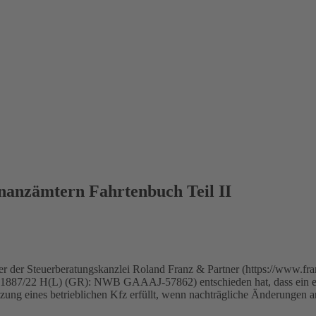
nanzämtern Fahrtenbuch Teil II
r der Steuerberatungskanzlei Roland Franz & Partner (https://www.franz
 K 1887/22 H(L) (GR): NWB GAAAJ-57862) entschieden hat, dass ein el
ng eines betrieblichen Kfz erfüllt, wenn nachträgliche Änderungen an