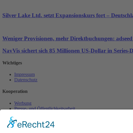
Silver Lake Ltd. setzt Expansionskurs fort – Deutsch
Weniger Provisionen, mehr Direktbuchungen: adseed st
NavVis sichert sich 85 Millionen US-Dollar in Series
Wichtiges
Impressum
Datenschutz
Kooperation
Werbung
Presse- und Öffentlichkeitsarbeit
Aktuelles
Blog