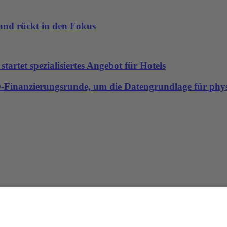
land rückt in den Fokus
artet spezialisiertes Angebot für Hotels
-D-Finanzierungsrunde, um die Datengrundlage für physi