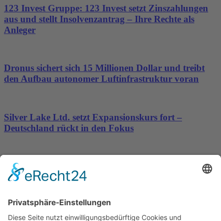
123 Invest Gruppe: 123 Invest setzt Zinszahlungen
aus und stellt Insolvenzantrag – Ihre Rechte als
Anleger
Dronus sichert sich 15 Millionen Dollar und treibt
den Aufbau autonomer Luftinfrastruktur voran
Silver Lake Ltd. setzt Expansionskurs fort –
Deutschland rückt in den Fokus
Weniger Provisionen, mehr Direktbuchungen:
adseed startet spezialisiertes Angebot für Hotels
Wichtiges
Impressum