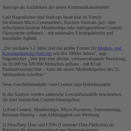
Start-ups als Architekten der neuen Kommunikationsorder
Laut Hagenlocher sind Start-ups heute klar im Vorteil:
Sie können Micro-Communities, Nischen-Verticals, pay- oder
subscription-basierte Memberships oder datengetriebene Content-
Ökosysteme aufbauen – mit minimalen Einstiegshürden und
maximaler Agilität.
„Die nächsten 5-7 Jahre sind das größte Fenster für
Medien- und
Kommunikations-Start-ups
seit den 1990er Jahren“, sagt
Hagenlocher. „Wer jetzt eine direkte, vertrauensbasierte Beziehung
zu 10.000 bis 500.000 Menschen aufbaut – mit KI als
Produktionsmaschine – kann die neuen Medienimperien des 21.
Jahrhunderts schaffen.“
Neue Geschäftsmodelle: vom Content zum Betriebssystem
In der Analyse werden zahlreiche Geschäftsmodelle beschrieben,
die über klassischen Content hinausgehen:
1) Paid Content, Memberships, Micro-Payments, Tokenisierung,
Revenue-Sharing – statt Abhängigkeit von Werbung.
2) First-Party Data und CDPs (Customer Data Platforms) als
Rückgrat für datenschutzkonforme Personalisierung.