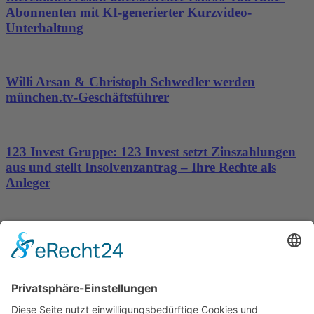
Abonnenten mit KI-generierter Kurzvideo-
Unterhaltung
Willi Arsan & Christoph Schwedler werden
münchen.tv-Geschäftsführer
123 Invest Gruppe: 123 Invest setzt Zinszahlungen
aus und stellt Insolvenzantrag – Ihre Rechte als
Anleger
Dronus sichert sich 15 Millionen Dollar und treibt
den Aufbau autonomer Luftinfrastruktur voran
Wichtiges
Impressum