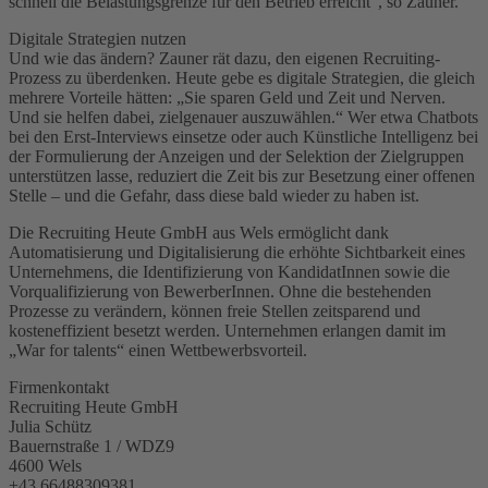
schnell die Belastungsgrenze für den Betrieb erreicht“, so Zauner.
Digitale Strategien nutzen
Und wie das ändern? Zauner rät dazu, den eigenen Recruiting-
Prozess zu überdenken. Heute gebe es digitale Strategien, die gleich
mehrere Vorteile hätten: „Sie sparen Geld und Zeit und Nerven.
Und sie helfen dabei, zielgenauer auszuwählen.“ Wer etwa Chatbots
bei den Erst-Interviews einsetze oder auch Künstliche Intelligenz bei
der Formulierung der Anzeigen und der Selektion der Zielgruppen
unterstützen lasse, reduziert die Zeit bis zur Besetzung einer offenen
Stelle – und die Gefahr, dass diese bald wieder zu haben ist.
Die Recruiting Heute GmbH aus Wels ermöglicht dank
Automatisierung und Digitalisierung die erhöhte Sichtbarkeit eines
Unternehmens, die Identifizierung von KandidatInnen sowie die
Vorqualifizierung von BewerberInnen. Ohne die bestehenden
Prozesse zu verändern, können freie Stellen zeitsparend und
kosteneffizient besetzt werden. Unternehmen erlangen damit im
„War for talents“ einen Wettbewerbsvorteil.
Firmenkontakt
Recruiting Heute GmbH
Julia Schütz
Bauernstraße 1 / WDZ9
4600 Wels
+43 66488309381