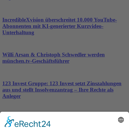
IncredibleXvision überschreitet 10.000 YouTube-
Abonnenten mit KI-generierter Kurzvideo-
Unterhaltung
Willi Arsan & Christoph Schwedler werden
münchen.tv-Geschäftsführer
123 Invest Gruppe: 123 Invest setzt Zinszahlungen
aus und stellt Insolvenzantrag – Ihre Rechte als
Anleger
Dronus sichert sich 15 Millionen Dollar und treibt
den Aufbau autonomer Luftinfrastruktur voran