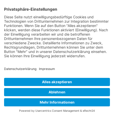
Wichtiges
Impressum
Datenschutz
Kooperation
Werbung
Presse- und Öffentlichkeitsarbeit
Aktuelles
Blog
Themenwelt
Zertifikat
Geprüfter Franchisegeber
© 2023 Franchisevergleich.eu
Facebook-f
Twitter
Youtube