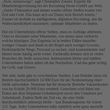
„Nein, keineswegs“, sagt Christopher Zauner, Experte für
Mitarbeitergewinnung bei der Recruiting Heute GmbH aus Wels.
„Starke Fluktuation und immer wieder offene Stellen kosten viel
Zeit und Geld. Das kann sich auf Dauer kein Betrieb leisten.“
Zauner rät deshalb zu intelligentem, digitalem Recruiting, das die
Wahrscheinlichkeit maximiere, optimale Mitarbeiter zu finden.
Hat ein Unternehmen offene Stellen, muss es Aufträge ablehnen.
Oder es überlastet seine Mitarbeiter, von denen dann vielleicht
welche kündigen. Das Ergebnis ist in beiden Fällen dasselbe:
weniger Umsatz und damit in der Regel auch weniger Gewinn.
Herkömmliche Wege, Personal zu suchen, sind kostenintensiv und
führen heute häufig nicht weiter. Fachkräfte können sich in vielen
Branchen die Stelle aussuchen. Insbesondere kleine und mittlere
Unternehmen haben daher oft das Nachsehen. Und das gehe richtig
ins Geld, sagt Zauner.
Wie sehr, dafür gibt es verschiedene Studien. Laut Deloitte muss ein
Betrieb durchschnittlich 14.900 Euro für die Neubesetzung einer
Stelle aufwenden. Stepstone hat für deutsche Betriebe Vakanzkosten
von im Schnitt 29.000 Euro ermittelt. Gerechnet wird dabei mit
Daten aus dem Stepstone-Gehaltsreport sowie den Umsätzen pro
Arbeitskraft. Zudem fließt die Zeit ein, die eine Stelle
durchschnittlich unbesetzt bleibt – laut Bundesagentur für Arbeit
121 Tage. Jedes Unternehmen habe natürlich seine ganz spezielle