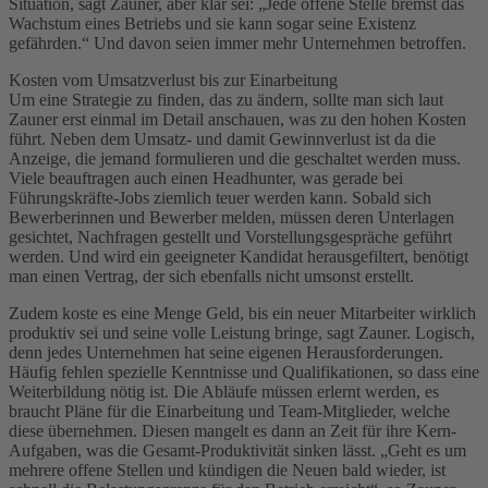
Situation, sagt Zauner, aber klar sei: „Jede offene Stelle bremst das
Wachstum eines Betriebs und sie kann sogar seine Existenz
gefährden.“ Und davon seien immer mehr Unternehmen betroffen.
Kosten vom Umsatzverlust bis zur Einarbeitung
Um eine Strategie zu finden, das zu ändern, sollte man sich laut
Zauner erst einmal im Detail anschauen, was zu den hohen Kosten
führt. Neben dem Umsatz- und damit Gewinnverlust ist da die
Anzeige, die jemand formulieren und die geschaltet werden muss.
Viele beauftragen auch einen Headhunter, was gerade bei
Führungskräfte-Jobs ziemlich teuer werden kann. Sobald sich
Bewerberinnen und Bewerber melden, müssen deren Unterlagen
gesichtet, Nachfragen gestellt und Vorstellungsgespräche geführt
werden. Und wird ein geeigneter Kandidat herausgefiltert, benötigt
man einen Vertrag, der sich ebenfalls nicht umsonst erstellt.
Zudem koste es eine Menge Geld, bis ein neuer Mitarbeiter wirklich
produktiv sei und seine volle Leistung bringe, sagt Zauner. Logisch,
denn jedes Unternehmen hat seine eigenen Herausforderungen.
Häufig fehlen spezielle Kenntnisse und Qualifikationen, so dass eine
Weiterbildung nötig ist. Die Abläufe müssen erlernt werden, es
braucht Pläne für die Einarbeitung und Team-Mitglieder, welche
diese übernehmen. Diesen mangelt es dann an Zeit für ihre Kern-
Aufgaben, was die Gesamt-Produktivität sinken lässt. „Geht es um
mehrere offene Stellen und kündigen die Neuen bald wieder, ist