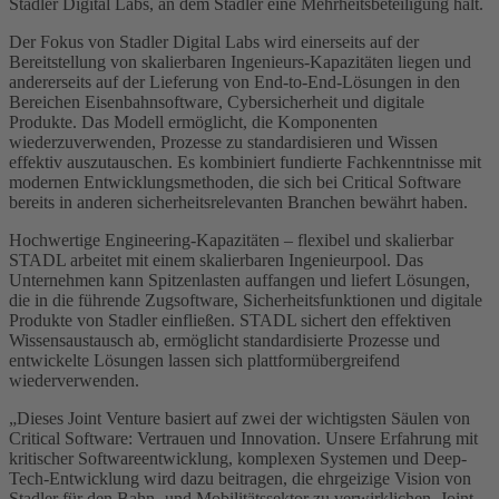
Stadler Digital Labs, an dem Stadler eine Mehrheitsbeteiligung hält.
Der Fokus von Stadler Digital Labs wird einerseits auf der
Bereitstellung von skalierbaren Ingenieurs-Kapazitäten liegen und
andererseits auf der Lieferung von End-to-End-Lösungen in den
Bereichen Eisenbahnsoftware, Cybersicherheit und digitale
Produkte. Das Modell ermöglicht, die Komponenten
wiederzuverwenden, Prozesse zu standardisieren und Wissen
effektiv auszutauschen. Es kombiniert fundierte Fachkenntnisse mit
modernen Entwicklungsmethoden, die sich bei Critical Software
bereits in anderen sicherheitsrelevanten Branchen bewährt haben.
Hochwertige Engineering-Kapazitäten – flexibel und skalierbar
STADL arbeitet mit einem skalierbaren Ingenieurpool. Das
Unternehmen kann Spitzenlasten auffangen und liefert Lösungen,
die in die führende Zugsoftware, Sicherheitsfunktionen und digitale
Produkte von Stadler einfließen. STADL sichert den effektiven
Wissensaustausch ab, ermöglicht standardisierte Prozesse und
entwickelte Lösungen lassen sich plattformübergreifend
wiederverwenden.
„Dieses Joint Venture basiert auf zwei der wichtigsten Säulen von
Critical Software: Vertrauen und Innovation. Unsere Erfahrung mit
kritischer Softwareentwicklung, komplexen Systemen und Deep-
Tech-Entwicklung wird dazu beitragen, die ehrgeizige Vision von
Stadler für den Bahn- und Mobilitätssektor zu verwirklichen. Joint