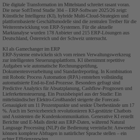
Die digitale Transformation im Mittelstand schreitet rasant voran.
Die neue SoftTrend Studie 304 – ERP-Software 2025/26 zeigt:
Künstliche Intelligenz (KI), hybride Multi-Cloud-Strategien und
plattformbasierte Geschäftsmodelle sind die zentralen Treiber für die
Weiterentwicklung von ERP-Systemen. Für die aktuelle
Marktanalyse wurden 178 Anbieter und 215 ERP-Lösungen aus
Deutschland, Österreich und der Schweiz untersucht.
KI als Gamechanger im ERP
ERP-Systeme entwickeln sich vom reinen Verwaltungswerkzeug
zur intelligenten Steuerungsplattform. KI übernimmt repetitive
Aufgaben wie automatische Rechnungsprüfung,
Dokumentenverarbeitung und Standardreporting. In Kombination
mit Robotic Process Automation (RPA) entstehen vollständig
automatisierte End-to-End-Prozesse. Besonders gefragt sind
Predictive Analytics für Absatzplanung, Cashflow-Prognosen und
Lieferkettensteuerung. Ein Praxisbeispiel aus der Studie: Ein
mittelständischer Elektro-Großhandel steigerte die Forecast-
Genauigkeit um 11 Prozentpunkte und senkte Überbestände um 17
%. Auch im Servicebereich revolutionieren KI-gestützte Chatbots
und Assistenten die Kundenkommunikation. Generative KI erstellt
Berichte und E-Mails direkt aus ERP-Daten, während Natural
Language Processing (NLP) die Bedienung vereinfacht: Anwender
können komplexe Abfragen in natürlicher Sprache stellen – ein
echter Effizienzgewinn.