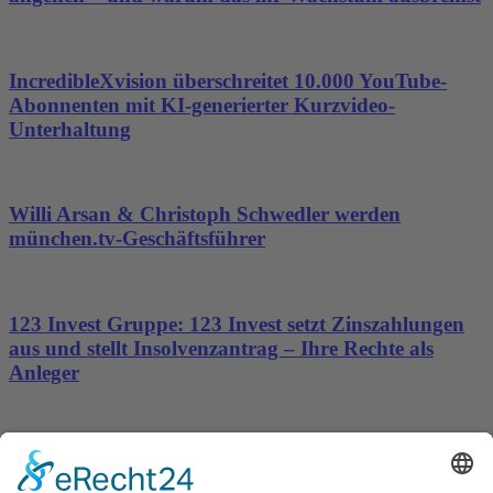
IncredibleXvision überschreitet 10.000 YouTube-
Abonnenten mit KI-generierter Kurzvideo-
Unterhaltung
Willi Arsan & Christoph Schwedler werden
münchen.tv-Geschäftsführer
123 Invest Gruppe: 123 Invest setzt Zinszahlungen
aus und stellt Insolvenzantrag – Ihre Rechte als
Anleger
Dronus sichert sich 15 Millionen Dollar und treibt
den Aufbau autonomer Luftinfrastruktur voran