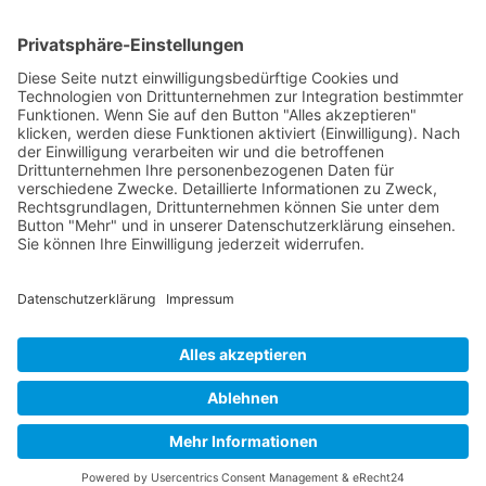
Wichtiges
Impressum
Datenschutz
Kooperation
Werbung
Presse- und Öffentlichkeitsarbeit
Aktuelles
Blog
Themenwelt
Zertifikat
Geprüfter Franchisegeber
© 2023 Franchisevergleich.eu
Facebook-f
Twitter
Youtube