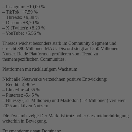
:
– Instagram: +10,00 %
– TikTok: +7,59 %
– Threads: +9,38 %
– Discord: +8,70 %
– X (Twitter): +8,20 %
– YouTube: +5,56 %
Threads wächst besonders stark im Community-Segment und
erreicht 380 Millionen MAU. Discord steigt auf 250 Millionen
Nutzer. Beide Plattformen profitieren vom Trend zu
themenspezifischen Communities.
Plattformen mit rückläufigem Wachstum
Nicht alle Netzwerke verzeichnen positive Entwicklung:
– Reddit: -4,96 %
– LinkedIn: -4,35 %
– Pinterest: -5,45 %
– Bluesky (-21 Millionen) und Mastodon (-14 Millionen) verlieren
2025 an aktiven Nutzern .
Die Dynamik zeigt: Der Markt ist trotz hoher Gesamtdurchdringung
weiterhin in Bewegung.
Fragmentierung statt Dominanz