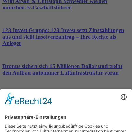
Willi Arsan & Christoph Schwedler werden
münchen.tv-Geschäftsführer
123 Invest Gruppe: 123 Invest setzt Zinszahlungen
aus und stellt Insolvenzantrag – Ihre Rechte als
Anleger
Dronus sichert sich 15 Millionen Dollar und treibt
den Aufbau autonomer Luftinfrastruktur voran
Silver Lake Ltd. setzt Expansionskurs fort –
Deutschland rückt in den Fokus
Wichtiges
Impressum
Datenschutz