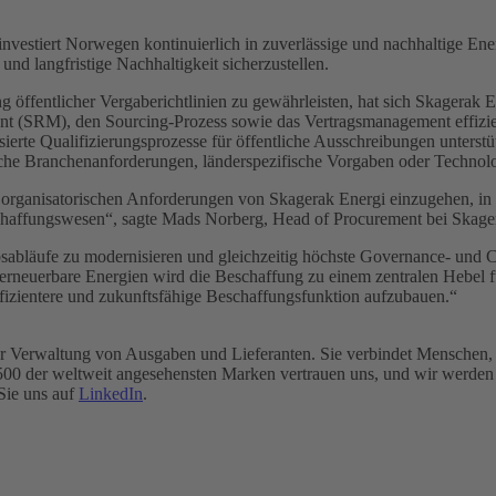
investiert Norwegen kontinuierlich in zuverlässige und nachhaltige En
d langfristige Nachhaltigkeit sicherzustellen.
g öffentlicher Vergaberichtlinien zu gewährleisten, hat sich Skagerak 
t (SRM), den Sourcing-Prozess sowie das Vertragsmanagement effizient
rte Qualifizierungsprozesse für öffentliche Ausschreibungen unterstütz
fische Branchenanforderungen, länderspezifische Vorgaben oder Technolo
 die organisatorischen Anforderungen von Skagerak Energi einzugehen
eschaffungswesen“, sagte Mads Norberg, Head of Procurement bei Skage
sabläufe zu modernisieren und gleichzeitig höchste Governance- und C
in erneuerbare Energien wird die Beschaffung zu einem zentralen Hebel f
 effizientere und zukunftsfähige Beschaffungsfunktion aufzubauen.“
rm zur Verwaltung von Ausgaben und Lieferanten. Sie verbindet Mensche
r 500 der weltweit angesehensten Marken vertrauen uns, und wir werde
Sie uns auf
LinkedIn
.