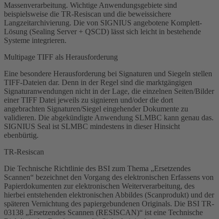
Massenverarbeitung. Wichtige Anwendungsgebiete sind
beispielsweise die TR-Resiscan und die beweissichere
Langzeitarchivierung. Die von SIGNIUS angebotene Komplett-
Lösung (Sealing Server + QSCD) lässt sich leicht in bestehende
Systeme integrieren.
Multipage TIFF als Herausforderung
Eine besondere Herausforderung bei Signaturen und Siegeln stellen
TIFF-Dateien dar. Denn in der Regel sind die marktgängigen
Signaturanwendungen nicht in der Lage, die einzelnen Seiten/Bilder
einer TIFF Datei jeweils zu signieren und/oder die dort
angebrachten Signaturen/Siegel eingehender Dokumente zu
validieren. Die abgekündigte Anwendung SLMBC kann genau das.
SIGNIUS Seal ist SLMBC mindestens in dieser Hinsicht
ebenbürtig.
TR-Resiscan
Die Technische Richtlinie des BSI zum Thema „Ersetzendes
Scannen“ bezeichnet den Vorgang des elektronischen Erfassens von
Papierdokumenten zur elektronischen Weiterverarbeitung, des
hierbei entstehenden elektronischen Abbildes (Scanprodukt) und der
späteren Vernichtung des papiergebundenen Originals. Die BSI TR-
03138 „Ersetzendes Scannen (RESISCAN)“ ist eine Technische