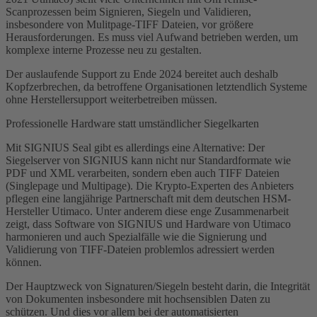
Scanprozessen beim Signieren, Siegeln und Validieren,
insbesondere von Mulitpage-TIFF Dateien, vor größere
Herausforderungen. Es muss viel Aufwand betrieben werden, um
komplexe interne Prozesse neu zu gestalten.
Der auslaufende Support zu Ende 2024 bereitet auch deshalb
Kopfzerbrechen, da betroffene Organisationen letztendlich Systeme
ohne Herstellersupport weiterbetreiben müssen.
Professionelle Hardware statt umständlicher Siegelkarten
Mit SIGNIUS Seal gibt es allerdings eine Alternative: Der
Siegelserver von SIGNIUS kann nicht nur Standardformate wie
PDF und XML verarbeiten, sondern eben auch TIFF Dateien
(Singlepage und Multipage). Die Krypto-Experten des Anbieters
pflegen eine langjährige Partnerschaft mit dem deutschen HSM-
Hersteller Utimaco. Unter anderem diese enge Zusammenarbeit
zeigt, dass Software von SIGNIUS und Hardware von Utimaco
harmonieren und auch Spezialfälle wie die Signierung und
Validierung von TIFF-Dateien problemlos adressiert werden
können.
Der Hauptzweck von Signaturen/Siegeln besteht darin, die Integrität
von Dokumenten insbesondere mit hochsensiblen Daten zu
schützen. Und dies vor allem bei der automatisierten