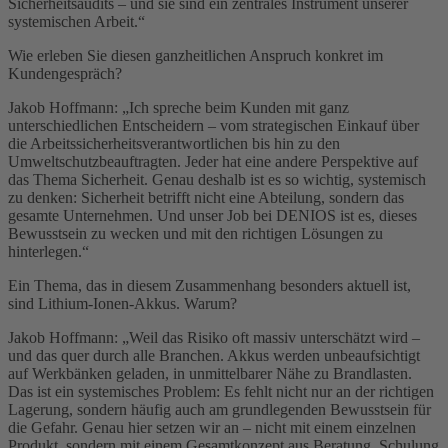
Sicherheitsaudits – und sie sind ein zentrales Instrument unserer
systemischen Arbeit.“
Wie erleben Sie diesen ganzheitlichen Anspruch konkret im
Kundengespräch?
Jakob Hoffmann: „Ich spreche beim Kunden mit ganz
unterschiedlichen Entscheidern – vom strategischen Einkauf über
die Arbeitssicherheitsverantwortlichen bis hin zu den
Umweltschutzbeauftragten. Jeder hat eine andere Perspektive auf
das Thema Sicherheit. Genau deshalb ist es so wichtig, systemisch
zu denken: Sicherheit betrifft nicht eine Abteilung, sondern das
gesamte Unternehmen. Und unser Job bei DENIOS ist es, dieses
Bewusstsein zu wecken und mit den richtigen Lösungen zu
hinterlegen.“
Ein Thema, das in diesem Zusammenhang besonders aktuell ist,
sind Lithium-Ionen-Akkus. Warum?
Jakob Hoffmann: „Weil das Risiko oft massiv unterschätzt wird –
und das quer durch alle Branchen. Akkus werden unbeaufsichtigt
auf Werkbänken geladen, in unmittelbarer Nähe zu Brandlasten.
Das ist ein systemisches Problem: Es fehlt nicht nur an der richtigen
Lagerung, sondern häufig auch am grundlegenden Bewusstsein für
die Gefahr. Genau hier setzen wir an – nicht mit einem einzelnen
Produkt, sondern mit einem Gesamtkonzept aus Beratung, Schulung