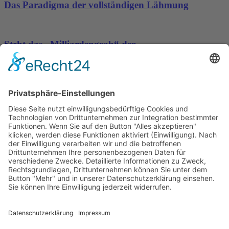
Das Paradigma der vollständigen Lähmung
Steht das „Milliardengrab“ der
Hafenwesterweiterung in Hamburg endgültig vor
dem Aus?
Wichtiges
Impressum
Datenschutz
Kooperation
Werbung
Presse- und Öffentlichkeitsarbeit
Aktuelles
Blog
Themenwelt