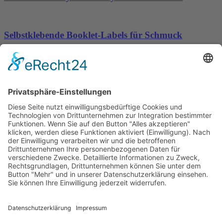
Selbstklebende Booklet-Labels für Schmuck
Neu: PPWR-Leitfaden.de stellt kostenlosen PPWR-
Leitfaden als PDF bereit
Wichtiges
Impressum
Datenschutz
Kooperation
Werbung
Presse- und Öffentlichkeitsarbeit
Aktuelles
Blog
Themenwelt