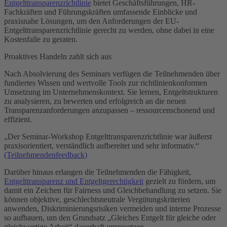
Entgelttransparenzrichtlinie
bietet Geschäftsführungen, HR-
Fachkräften und Führungskräften umfassende Einblicke und
praxisnahe Lösungen, um den Anforderungen der EU-
Entgelttransparenzrichtlinie gerecht zu werden, ohne dabei in eine
Kostenfalle zu geraten.
Proaktives Handeln zahlt sich aus
Nach Absolvierung des Seminars verfügen die Teilnehmenden über
fundiertes Wissen und wertvolle Tools zur richtlinienkonformen
Umsetzung im Unternehmenskontext. Sie lernen, Entgeltstrukturen
zu analysieren, zu bewerten und erfolgreich an die neuen
Transparenzanforderungen anzupassen – ressourcenschonend und
effizient.
„Der Seminar-Workshop Entgelttransparenzrichtlinie war äußerst
praxisorientiert, verständlich aufbereitet und sehr informativ.“
(Teilnehmendenfeedback)
Darüber hinaus erlangen die Teilnehmenden die Fähigkeit,
Entgelttransparenz und Entgeltgerechtigkeit
gezielt zu fördern, um
damit ein Zeichen für Fairness und Gleichbehandlung zu setzen. Sie
können objektive, geschlechtsneutrale Vergütungskriterien
anwenden, Diskriminierungsrisiken vermeiden und interne Prozesse
so aufbauen, um den Grundsatz „Gleiches Entgelt für gleiche oder
gleichwertige Arbeit“ dauerhaft umzusetzen.