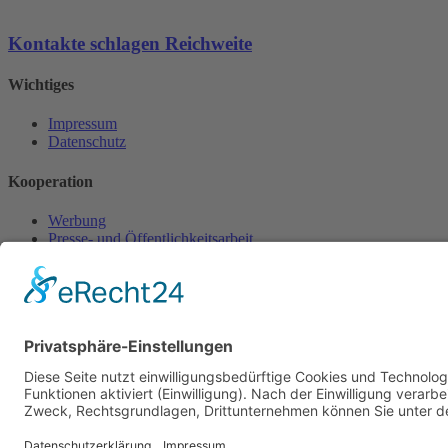
Kontakte schlagen Reichweite
Wichtiges
Impressum
Datenschutz
Kooperation
Werbung
Presse- und Öffentlichkeitsarbeit
Aktuelles
Blog
Themenwelt
Zertifikat
Geprüfter Franchisegeber
© 2023 Franchisevergleich.eu