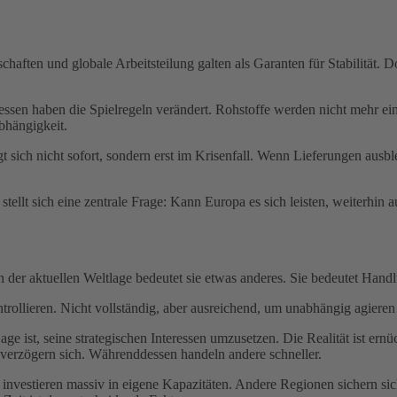
chaften und globale Arbeitsteilung galten als Garanten für Stabilität.
ssen haben die Spielregeln verändert. Rohstoffe werden nicht mehr einf
Abhängigkeit.
igt sich nicht sofort, sondern erst im Krisenfall. Wenn Lieferungen ausb
stellt sich eine zentrale Frage: Kann Europa es sich leisten, weiterhin
der aktuellen Weltlage bedeutet sie etwas anderes. Sie bedeutet Handl
ntrollieren. Nicht vollständig, aber ausreichend, um unabhängig agiere
ge ist, seine strategischen Interessen umzusetzen. Die Realität ist ernü
 verzögern sich. Währenddessen handeln andere schneller.
nvestieren massiv in eigene Kapazitäten. Andere Regionen sichern sich 