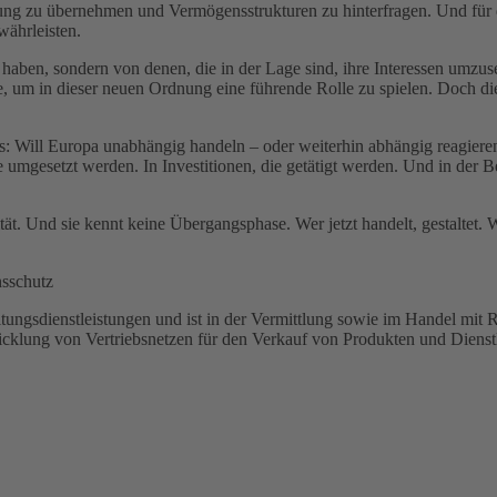
ung zu übernehmen und Vermögensstrukturen zu hinterfragen. Und für di
währleisten.
aben, sondern von denen, die in der Lage sind, ihre Interessen umzuset
e, um in dieser neuen Ordnung eine führende Rolle zu spielen. Doch dies
us: Will Europa unabhängig handeln – oder weiterhin abhängig reagiere
e umgesetzt werden. In Investitionen, die getätigt werden. Und in der 
tät. Und sie kennt keine Übergangsphase. Wer jetzt handelt, gestaltet. W
nsschutz
ltungsdienstleistungen und ist in der Vermittlung sowie im Handel mit 
icklung von Vertriebsnetzen für den Verkauf von Produkten und Dienst