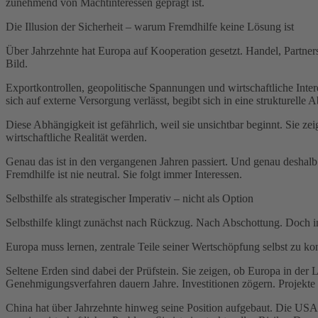
zunehmend von Machtinteressen geprägt ist.
Die Illusion der Sicherheit – warum Fremdhilfe keine Lösung ist
Über Jahrzehnte hat Europa auf Kooperation gesetzt. Handel, Partners
Bild.
Exportkontrollen, geopolitische Spannungen und wirtschaftliche Intere
sich auf externe Versorgung verlässt, begibt sich in eine strukturelle 
Diese Abhängigkeit ist gefährlich, weil sie unsichtbar beginnt. Sie ze
wirtschaftliche Realität werden.
Genau das ist in den vergangenen Jahren passiert. Und genau deshalb 
Fremdhilfe ist nie neutral. Sie folgt immer Interessen.
Selbsthilfe als strategischer Imperativ – nicht als Option
Selbsthilfe klingt zunächst nach Rückzug. Nach Abschottung. Doch in 
Europa muss lernen, zentrale Teile seiner Wertschöpfung selbst zu ko
Seltene Erden sind dabei der Prüfstein. Sie zeigen, ob Europa in der La
Genehmigungsverfahren dauern Jahre. Investitionen zögern. Projekte
China hat über Jahrzehnte hinweg seine Position aufgebaut. Die USA i