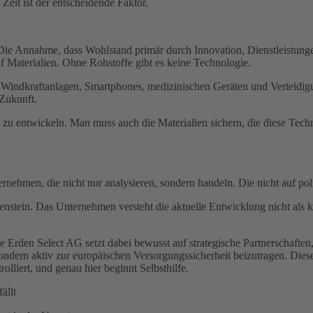
 Zeit ist der entscheidende Faktor.
 Die Annahme, dass Wohlstand primär durch Innovation, Dienstleistunge
uf Materialien. Ohne Rohstoffe gibt es keine Technologie.
 Windkraftanlagen, Smartphones, medizinischen Geräten und Verteidigung
 Zukunft.
en zu entwickeln. Man muss auch die Materialien sichern, die diese Tech
ehmen, die nicht nur analysieren, sondern handeln. Die nicht auf pol
tenstein. Das Unternehmen versteht die aktuelle Entwicklung nicht als k
ene Erden Select AG setzt dabei bewusst auf strategische Partnerschaf
n, sondern aktiv zur europäischen Versorgungssicherheit beizutragen. Di
lliert, und genau hier beginnt Selbsthilfe.
ällt