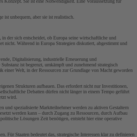
ches Konzept. Sie ist eine Notwendigkeit. Eine Voraussetzung für
ist unbequem, aber sie ist realistisch.
n der sich entscheidet, ob Europa seine wirtschaftliche und
rtet nicht. Während in Europa Strategien diskutiert, abgestimmt und
ende, Digitalisierung, industrielle Erneuerung und
se Substanz ist begrenzt, umkämpft und zunehmend strategisch
amik einer Welt, in der Ressourcen zur Grundlage von Macht geworden
eigenen Strukturen aufbauen. Das erfordert nicht nur Investitionen,
schaftliche Debatten dürfen nicht länger in einem Tempo geführt
tzt wird.
n und spezialisierte Marktteilnehmer werden zu aktiven Gestaltern
umgesetzt werden kann – durch Zugang zu Ressourcen, durch Aufbau
olitische Lösungen Zeit benötigen, entsteht hier eine operative
. Für Staaten bedeutet das, strategische Interessen klar zu definieren