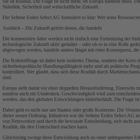
Sie ist Realität. Die Frage ist nicht mehr, ob Europa handeln muss. Di
Stabilität, Sicherheit und wirtschaftliche Zukunft.
Die Seltene Erden Select AG formuliert es klar: Wer seine Ressourcen n
Ausblick – Die Zukunft gehört denen, die handeln
Die kommenden Jahre werden nicht einfach eine Fortsetzung der bisher
technologische Zukunft aktiv gestaltet – oder ob es in eine Rolle gedr
abgewogen werden, handeln andere längst mit einer Konsequenz, die ni
Die Rohstofffrage ist dabei kein isoliertes Thema, sondern der Kern e
sicherheitspolitische Handlungsfähigkeit mehr sind als politische Pr
kontrolliert. Wer glaubt, dass sich diese Realität durch Marktmecha
sind.
Europa steht damit vor einer doppelten Herausforderung. Einerseits mu
sondern auch ein Umdenken. Geschwindigkeit wird zum entscheidende
werden, das den globalen Entwicklungen hinterherläuft. Die Frage ist n
Dabei geht es nicht nur um Staaten oder große Konzerne. Die Verantw
dieser neuen Ordnung. Initiativen wie die Seltene Erden Select AG z
von Netzwerken und durch die bewusste Entscheidung, sich nicht aussch
Realität, die den Unterschied machen kann.
Gleichzeitig zwingt diese Entwicklung auch zu einer unbequemen Erkenn