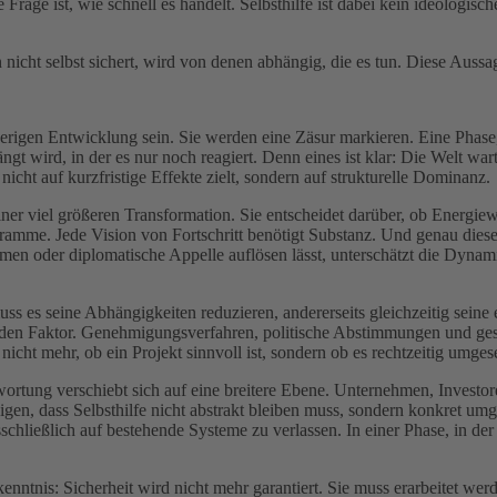
e Frage ist, wie schnell es handelt. Selbsthilfe ist dabei kein ideologis
icht selbst sichert, wird von denen abhängig, die es tun. Diese Aussage 
igen Entwicklung sein. Sie werden eine Zäsur markieren. Eine Phase, i
ängt wird, in der es nur noch reagiert. Denn eines ist klar: Die Welt wa
cht auf kurzfristige Effekte zielt, sondern auf strukturelle Dominanz.
iner viel größeren Transformation. Sie entscheidet darüber, ob Energiew
ogramme. Jede Vision von Fortschritt benötigt Substanz. Und genau die
nismen oder diplomatische Appelle auflösen lässt, unterschätzt die Dyn
ss es seine Abhängigkeiten reduzieren, andererseits gleichzeitig seine 
n Faktor. Genehmigungsverfahren, politische Abstimmungen und gesell
icht mehr, ob ein Projekt sinnvoll ist, sondern ob es rechtzeitig umgese
ortung verschiebt sich auf eine breitere Ebene. Unternehmen, Investore
eigen, dass Selbsthilfe nicht abstrakt bleiben muss, sondern konkret 
ließlich auf bestehende Systeme zu verlassen. In einer Phase, in der p
tnis: Sicherheit wird nicht mehr garantiert. Sie muss erarbeitet werden