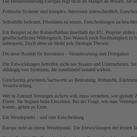
Die Herausforderung Europas liegt nicht im Mangel an Wissen. Sie li
Politische Systeme sind komplex. Interessen unterschiedlich. Entsche
Selbsthilfe bedeutet, Prioritäten zu setzen. Entscheidungen zu besch
Ein Beispiel ist der Rohstoffabbau innerhalb der EU. Projekte stoßen
gesellschaftlicher Widerspruch. Der Wunsch nach Nachhaltigkeit ist 
unbequem. Doch ohne sie bleibt jede Strategie Theorie.
Die neue Realität für Investoren – Verantwortung statt Delegation
Die Entwicklungen betreffen nicht nur Staaten und Unternehmen. Sie b
abhängig von Systemen, die zunehmend instabil wirken.
Gleichzeitig gewinnen Sachwerte an Bedeutung. Rohstoffe, Edelmetall
Verantwortung.
Wer in Zukunft Vermögen sichern will, muss verstehen, wie globale Z
Ebene. Sie beginnt beim Einzelnen. Bei der Frage, wie man Vermögen 
konnte, gehen zu Ende.
Ein Wendepunkt – und eine Entscheidung
Europa steht an einem Wendepunkt. Die Entwicklungen der letzten Jahr