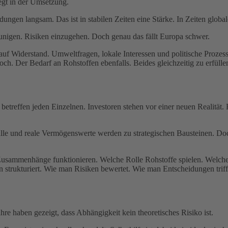
egt in der Umsetzung.
idungen langsam. Das ist in stabilen Zeiten eine Stärke. In Zeiten glo
leunigen. Risiken einzugehen. Doch genau das fällt Europa schwer.
 auf Widerstand. Umweltfragen, lokale Interessen und politische Prozes
hoch. Der Bedarf an Rohstoffen ebenfalls. Beides gleichzeitig zu erfü
etreffen jeden Einzelnen. Investoren stehen vor einer neuen Realität.
e und reale Vermögenswerte werden zu strategischen Bausteinen. Doch a
usammenhänge funktionieren. Welche Rolle Rohstoffe spielen. Welche Ri
strukturiert. Wie man Risiken bewertet. Wie man Entscheidungen triff
e haben gezeigt, dass Abhängigkeit kein theoretisches Risiko ist.