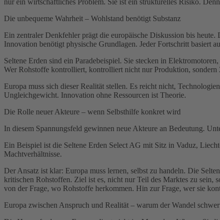
nur ein wirtschaftliches Problem. Sie ist ein strukturelles Risiko. Denn
Die unbequeme Wahrheit – Wohlstand benötigt Substanz
Ein zentraler Denkfehler prägt die europäische Diskussion bis heute.
Innovation benötigt physische Grundlagen. Jeder Fortschritt basiert a
Seltene Erden sind ein Paradebeispiel. Sie stecken in Elektromotoren,
Wer Rohstoffe kontrolliert, kontrolliert nicht nur Produktion, sondern
Europa muss sich dieser Realität stellen. Es reicht nicht, Technologi
Ungleichgewicht. Innovation ohne Ressourcen ist Theorie.
Die Rolle neuer Akteure – wenn Selbsthilfe konkret wird
In diesem Spannungsfeld gewinnen neue Akteure an Bedeutung. Untern
Ein Beispiel ist die Seltene Erden Select AG mit Sitz in Vaduz, Liech
Machtverhältnisse.
Der Ansatz ist klar: Europa muss lernen, selbst zu handeln. Die Selt
kritischen Rohstoffen. Ziel ist es, nicht nur Teil des Marktes zu sei
von der Frage, wo Rohstoffe herkommen. Hin zur Frage, wer sie kontro
Europa zwischen Anspruch und Realität – warum der Wandel schwerf