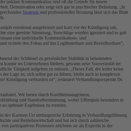
der unklare Kommunikation sind oft die Gründe für innere
it, Demotivation oder zeigt sich gar in psychischer Belastung. „In
ntsprechenden
Strategie
und professioneller Beratung lässt sich das Blatt
ls.
 Traumjob emotional ausgebrannt und kurz vor der Kündigung sah,
schte eine gereizte Stimmung, Vorschläge wurden ignoriert und es gab
meinsam eine individuelle Kommunikations- und
und richtete den Fokus auf das Legitimierbare und Beeinflussbare“,
hmend der Schlüssel zu persönlicher Stabilität in belastenden
ant konnte im Unternehmen bleiben, gewann neue Souveränität im
liche Tätigkeit aufgeben zu müssen. „Dieser Fall, der leider keine
n der Lage ist, sich selbst gut zu führen, bleibt auch in komplexen
ner Kündigung verbunden ist“, resümiert Verhandlungsexpertin Dr.
ialisiert. Wir bieten durch Konfliktmanagement,
werkbildung und Standortbestimmung, wobei URimpuls besonders in
 so optimale Ergebnisse zu erzielen.
ätin des Kantons Uri umfangreiche Erfahrung in Verhandlungsführung
hichte und Betriebswirtschaft und hat sich durch zahlreiche
n partizipativen Prozessen zeichnen sie als Expertin in der