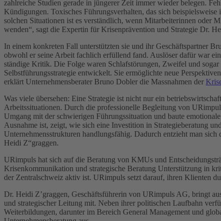
zahlreiche Studien gerade in jüngerer Zeit immer wieder belegen. F
Kündigungen. Toxisches Führungsverhalten, das sich beispielsweise i
solchen Situationen ist es verständlich, wenn Mitarbeiterinnen oder M
wenden“, sagt die Expertin für Krisenprävention und Strategie Dr.
In einem konkreten Fall unterstützten sie und ihr Geschäftspartner B
obwohl er seine Arbeit fachlich erfüllend fand. Auslöser dafür war ei
ständige Kritik. Die Folge waren Schlafstörungen, Zweifel und soga
Selbstführungsstrategie entwickelt. Sie ermöglichte neue Perspektive
erklärt Unternehmensberater Bruno Dobler die Massnahmen der
Kris
Was viele übersehen: Eine Strategie ist nicht nur ein betriebswirtsch
Arbeitssituationen. Durch die professionelle Begleitung von URimpu
Umgang mit der schwierigen Führungssituation und baute emotionale D
Ausnahme ist, zeigt, wie sich eine Investition in Strategieberatung un
Unternehmensstrukturen handlungsfähig. Dadurch entzieht man sich d
Heidi Z“graggen.
URimpuls hat sich auf die Beratung von KMUs und Entscheidungsträge
Krisenkommunikation und strategische Beratung Unterstützung in k
der Zentralschweiz aktiv ist. URimpuls setzt darauf, ihren Klienten 
Dr. Heidi Z’graggen, Geschäftsführerin von URimpuls AG, bringt aus
und strategischer Leitung mit. Neben ihrer politischen Laufbahn verfü
Weiterbildungen, darunter im Bereich General Management und globale
Unternehmensberatung aus.