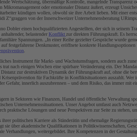
ehlende Wertschätzung, übermäßige Kontrolle, mangelnde Transparenz o
n Mikromanagement oder emotionaler Distanz äußert, erzeugt Unsicherhe
itarbeiter kündigen wollen, obwohl sie ihre Arbeit lieben. Mit einer e
 Heidi Z“graggen von der Innerschweizer Unternehmensberatung URimpu
runo Dobler einen hochqualifizierten Angestellten, der sich in seinem
n anhaltender, belastender
Konflikt
zur direkten Führungskraft. Es herr
r familiäre Spannungen. „In einer Reihe gezielter Gespräche wurde ge
n auf festgefahrene Denkmuster, eröffnete konkrete Handlungsoptionen 
enprävention
.
aftliches Instrument für Markt- und Wachstumsfragen, sondern auch zune
ls trat nach einigen Wochen eine spürbare Veränderung ein. Der Mand
istanz zur destruktiven Dynamik der Führungskraft auf, ohne die beruf
d Krisenprävention für Fachkräfte in Konfliktsituationen auszahlt. Wer i
er Gefahr, innerlich auszubrennen – und dem Risiko, das immer mit ei
rn in Sektoren wie Finanzen, Handel und öffentliche Verwaltung spez
ritischen Unternehmenssituationen. Unser Angebot umfasst auch Netz
durch praktische Lösungen und neue Perspektiven zur Seite zu stehen, um
 ihrer politischen Karriere als Ständerätin und ehemalige Regierungsr
gt sie über akademische Qualifikationen in Politikwissenschaften, Gesc
 Verhandlungen, weitergebildet. Ihre Kompetenzen in der Gestaltung vo