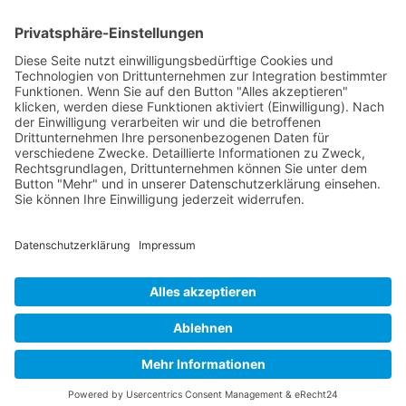
Wichtiges
Impressum
Datenschutz
Kooperation
Werbung
Presse- und Öffentlichkeitsarbeit
Aktuelles
Blog
Themenwelt
Zertifikat
Geprüfter Franchisegeber
© 2023 Franchisevergleich.eu
Facebook-f
Twitter
Youtube