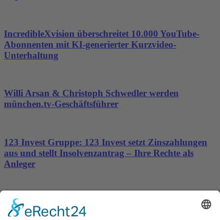
IncredibleXvision überschreitet 10.000 YouTube-
Abonnenten mit KI-generierter Kurzvideo-
Unterhaltung
Willi Arsan & Christoph Schwedler werden
münchen.tv-Geschäftsführer
123 Invest Gruppe: 123 Invest setzt Zinszahlungen
aus und stellt Insolvenzantrag – Ihre Rechte als
Anleger
Dronus sichert sich 15 Millionen Dollar und treibt
den Aufbau autonomer Luftinfrastruktur voran