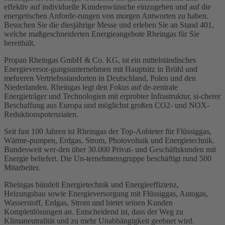
effektiv auf individuelle Kundenwünsche einzugehen und auf die
energetischen Anforde-rungen von morgen Antworten zu haben.
Besuchen Sie die diesjährige Messe und erleben Sie an Stand 401,
welche maßgeschneiderten Energieangebote Rheingas für Sie
bereithält.
Propan Rheingas GmbH & Co. KG, ist ein mittelständisches
Energieversor-gungsunternehmen mit Hauptsitz in Brühl und
mehreren Vertriebsstandorten in Deutschland, Polen und den
Niederlanden. Rheingas legt den Fokus auf de-zentrale
Energieträger und Technologien mit erprobter Infrastruktur, si-cherer
Beschaffung aus Europa und möglichst großen CO2- und NOX-
Reduktionspotenzialen.
Seit fast 100 Jahren ist Rheingas der Top-Anbieter für Flüssiggas,
Wärme-pumpen, Erdgas, Strom, Photovoltaik und Energietechnik.
Bundesweit wer-den über 30.000 Privat- und Geschäftskunden mit
Energie beliefert. Die Un-ternehmensgruppe beschäftigt rund 500
Mitarbeiter.
Rheingas bündelt Energietechnik und Energieeffizienz,
Heizungsbau sowie Energieversorgung mit Flüssiggas, Autogas,
Wasserstoff, Erdgas, Strom und bietet seinen Kunden
Komplettlösungen an. Entscheidend ist, dass der Weg zu
Klimaneutralität und zu mehr Unabhängigkeit geebnet wird.