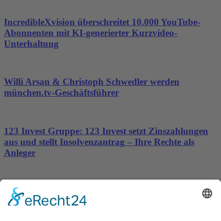
IncredibleXvision überschreitet 10.000 YouTube-
Abonnenten mit KI-generierter Kurzvideo-
Unterhaltung
Willi Arsan & Christoph Schwedler werden
münchen.tv-Geschäftsführer
123 Invest Gruppe: 123 Invest setzt Zinszahlungen
aus und stellt Insolvenzantrag – Ihre Rechte als
Anleger
Dronus sichert sich 15 Millionen Dollar und treibt
den Aufbau autonomer Luftinfrastruktur voran