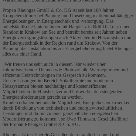
Propan Rheingas GmbH & Co. KG ist seit fast 100 Jahren
Kompetenzführer bei Planung und Umsetzung markenunabhängiger
Energielösungen, in Energietechnik und -versorgung. Das
mittelständische Unternehmen mit Hauptsitz in Brühl hat u.a. einen
Standort in Krakow am See und betreibt bereits seit Jahren neben
Energieversorgungslösungen auch Aktivitäten im Heizungsbau und
der Energietechnik in der Region rund um Krakow. Von der
Planung über Installation bis zur Energiebelieferung bietet Rheingas
alles aus einer Hand.
„Wir freuen uns sehr, auch in diesem Jahr wieder über
zukunftsweisende Themen wie Photovoltaik, Wärmepumpen und
effiziente Heiztechnologien ins Gespräch zu kommen.
Unsere Lösungen im Bereich Solarthermie und modernen
Heizsystemen bie-ten nachhaltige und kosteneffiziente
Möglichkeiten für Hausbesitzer und Ge-werbe, den steigenden
Energieanforderungen gerecht zu werden.
Kunden erhalten bei uns die Möglichkeit, Energiekosten zu senken
durch Bündelung von technischen und energiewirtschaftlichen
Leistungen und da-mit zu einer ganzheitlichen energetischen
Modernisierung zu kommen“, so Uwe Thomsen, Geschäftsführer
der Propan Rheingas GmbH & Co. KG.
Rheingas ist der Energie-Gestalter, der garantiert, schnell und