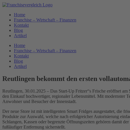
Zum
Inhalt
Home
springen
Franchise – Wirtschaft – Finanzen
Kontakt
Blog
Artikel
Home
Franchise – Wirtschaft – Finanzen
Kontakt
Blog
Artikel
Reutlingen bekommt den ersten vollautoma
Reutlingen, 30.01.2025 – Das Start-Up Fritzer“s Frische eröffnet am
den Einkauf hochwertiger, regionaler Lebensmittel. Mit modernster 
Anwohner und Besucher der Innenstadt.
Der neue Store ist mit intelligenten Smart Fridges ausgestattet, die
Produkte zur Auswahl, welche nach erfolgreicher Autorisierung ein
Schlangen, Kassen oder begrenzte Öffnungszeiten gehören damit der
fußläufiger Entfernung sicherstellt.