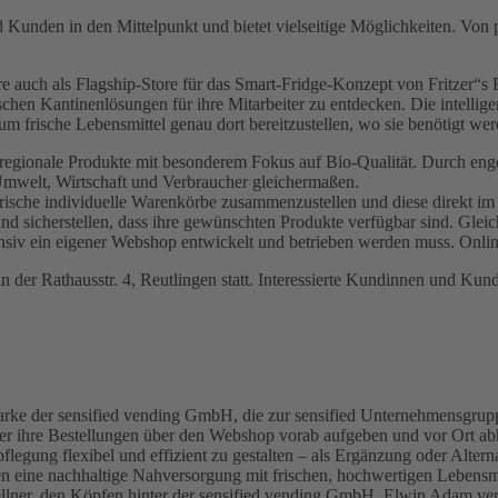
 Kunden in den Mittelpunkt und bietet vielseitige Möglichkeiten. Von 
e auch als Flagship-Store für das Smart-Fridge-Konzept von Fritzer“s 
schen Kantinenlösungen für ihre Mitarbeiter zu entdecken. Die intelli
 um frische Lebensmittel genau dort bereitzustellen, wo sie benötigt 
 regionale Produkte mit besonderem Fokus auf Bio-Qualität. Durch enge
mwelt, Wirtschaft und Verbraucher gleichermaßen.
rische individuelle Warenkörbe zusammenzustellen und diese direkt im
icherstellen, dass ihre gewünschten Produkte verfügbar sind. Gleichze
siv ein eigener Webshop entwickelt und betrieben werden muss. Onlin
n der Rathausstr. 4, Reutlingen statt. Interessierte Kundinnen und K
ne Marke der sensified vending GmbH, die zur sensified Unternehmensgr
 ihre Bestellungen über den Webshop vorab aufgeben und vor Ort abho
egung flexibel und effizient zu gestalten – als Ergänzung oder Altern
en eine nachhaltige Nahversorgung mit frischen, hochwertigen Lebensmi
ner, den Köpfen hinter der sensified vending GmbH. Elwin Adam verfü