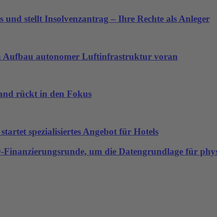
 und stellt Insolvenzantrag – Ihre Rechte als Anleger
den Aufbau autonomer Luftinfrastruktur voran
land rückt in den Fokus
artet spezialisiertes Angebot für Hotels
-D-Finanzierungsrunde, um die Datengrundlage für physi