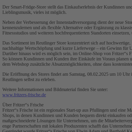
Der Smart-Fridge-Store stellt das Einkaufserlebnis der Kundinnen und
Lieblingsmusik, vieles ist möglich.
Neben der Verbesserung der Innenstadtversorgung dient der neue Stor
kennenzulernen und als flexible Alternative oder Ergänzung zu klassi
Fitnessstudios und weiteren hochfrequentierten Standorten einsetzen,
Das Sortiment im Reutlinger Store konzentriert sich auf hochwertige,
nachhaltige Wertschöpfung und kurze Lieferwege – ein Gewinn für U
Darüber hinaus wird es möglich sein, im Online-Shop von Fritzer“s F
So können Kundinnen und Kunden ihre Einkäufe im Voraus planen und s
dem Webshop zusätzliche Absatzmöglichkeiten, ohne dass kosteninten
Die Eröffnung des Stores findet am Samstag, 08.02.2025 um 10 Uhr i
Reutlingen selbst zu erleben.
Weitere Informationen und Bildmaterial finden Sie unter:
www.fritzers-frische.de
Über Fritzer“s Frische
Fritzer“s Frische ist ein regionales Start-up aus Pfullingen und ei
Shops, in denen Kundinnen und Kunden bequem direkt einkaufen oder
maßgeschneiderte Lösungen für Unternehmen, um die Mitarbeiterverpfl
enge Partnerschaften mit lokalen Produzenten schafft das Unternehm
Gegründet wurde Fritzer“s Frische von Elwin Adam und Berthold Kell