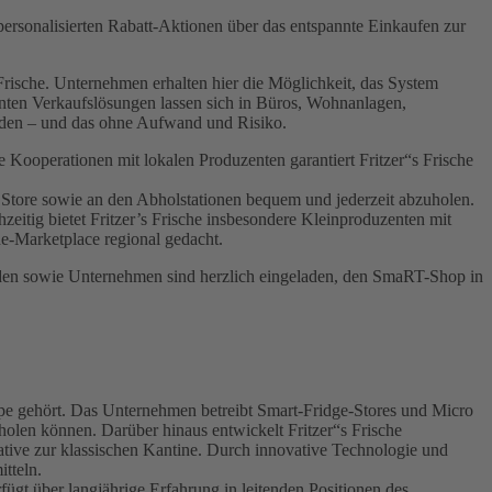
personalisierten Rabatt-Aktionen über das entspannte Einkaufen zur
Frische. Unternehmen erhalten hier die Möglichkeit, das System
genten Verkaufslösungen lassen sich in Büros, Wohnanlagen,
werden – und das ohne Aufwand und Risiko.
 Kooperationen mit lokalen Produzenten garantiert Fritzer“s Frische
 Store sowie an den Abholstationen bequem und jederzeit abzuholen.
itig bietet Fritzer’s Frische insbesondere Kleinproduzenten mit
e-Marketplace regional gedacht.
unden sowie Unternehmen sind herzlich eingeladen, den SmaRT-Shop in
uppe gehört. Das Unternehmen betreibt Smart-Fridge-Stores und Micro
len können. Darüber hinaus entwickelt Fritzer“s Frische
ative zur klassischen Kantine. Durch innovative Technologie und
tteln.
gt über langjährige Erfahrung in leitenden Positionen des