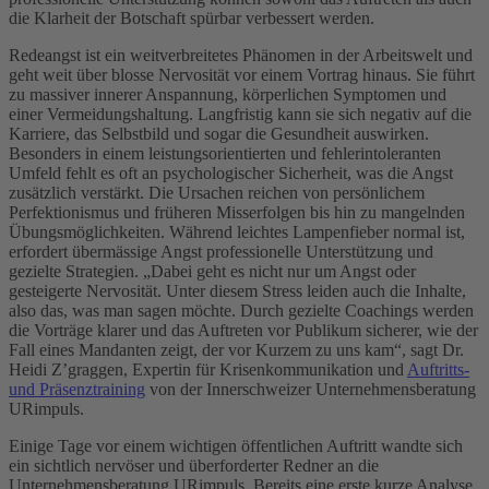
die Klarheit der Botschaft spürbar verbessert werden.
Redeangst ist ein weitverbreitetes Phänomen in der Arbeitswelt und
geht weit über blosse Nervosität vor einem Vortrag hinaus. Sie führt
zu massiver innerer Anspannung, körperlichen Symptomen und
einer Vermeidungshaltung. Langfristig kann sie sich negativ auf die
Karriere, das Selbstbild und sogar die Gesundheit auswirken.
Besonders in einem leistungsorientierten und fehlerintoleranten
Umfeld fehlt es oft an psychologischer Sicherheit, was die Angst
zusätzlich verstärkt. Die Ursachen reichen von persönlichem
Perfektionismus und früheren Misserfolgen bis hin zu mangelnden
Übungsmöglichkeiten. Während leichtes Lampenfieber normal ist,
erfordert übermässige Angst professionelle Unterstützung und
gezielte Strategien. „Dabei geht es nicht nur um Angst oder
gesteigerte Nervosität. Unter diesem Stress leiden auch die Inhalte,
also das, was man sagen möchte. Durch gezielte Coachings werden
die Vorträge klarer und das Auftreten vor Publikum sicherer, wie der
Fall eines Mandanten zeigt, der vor Kurzem zu uns kam“, sagt Dr.
Heidi Z’graggen, Expertin für Krisenkommunikation und
Auftritts-
und Präsenztraining
von der Innerschweizer Unternehmensberatung
URimpuls.
Einige Tage vor einem wichtigen öffentlichen Auftritt wandte sich
ein sichtlich nervöser und überforderter Redner an die
Unternehmensberatung URimpuls. Bereits eine erste kurze Analyse