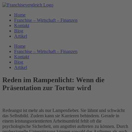
Zum
Inhalt
Home
springen
Franchise – Wirtschaft – Finanzen
Kontakt
Blog
Artikel
Home
Franchise – Wirtschaft – Finanzen
Kontakt
Blog
Artikel
Reden im Rampenlicht: Wenn die
Präsentation zur Tortur wird
Redeangst ist mehr als nur Lampenfieber. Sie lähmt und schwächt
das Selbstbild. Zudem kann sie Karrieren behindern. Gerade in
einem leistungsorientierten Arbeitsumfeld fehlt oft die
psychologische Sicherheit, um angstfrei auftreten zu können. Durch
professionelle Unterstützung können sowohl das Auftreten als auch