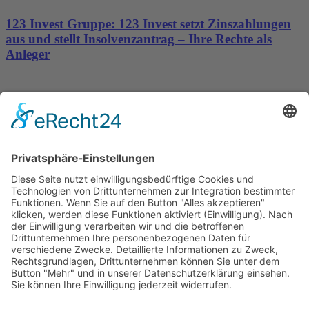
123 Invest Gruppe: 123 Invest setzt Zinszahlungen
aus und stellt Insolvenzantrag – Ihre Rechte als
Anleger
Dronus sichert sich 15 Millionen Dollar und treibt
den Aufbau autonomer Luftinfrastruktur voran
Wichtiges
Impressum
Datenschutz
Kooperation
Werbung
Presse- und Öffentlichkeitsarbeit
Aktuelles