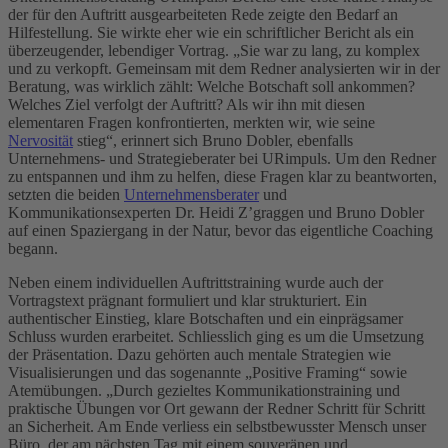
der für den Auftritt ausgearbeiteten Rede zeigte den Bedarf an
Hilfestellung. Sie wirkte eher wie ein schriftlicher Bericht als ein
überzeugender, lebendiger Vortrag. „Sie war zu lang, zu komplex
und zu verkopft. Gemeinsam mit dem Redner analysierten wir in der
Beratung, was wirklich zählt: Welche Botschaft soll ankommen?
Welches Ziel verfolgt der Auftritt? Als wir ihn mit diesen
elementaren Fragen konfrontierten, merkten wir, wie seine
Nervosität
stieg“, erinnert sich Bruno Dobler, ebenfalls
Unternehmens- und Strategieberater bei URimpuls. Um den Redner
zu entspannen und ihm zu helfen, diese Fragen klar zu beantworten,
setzten die beiden
Unternehmensberater
und
Kommunikationsexperten Dr. Heidi Z’graggen und Bruno Dobler
auf einen Spaziergang in der Natur, bevor das eigentliche Coaching
begann.
Neben einem individuellen Auftrittstraining wurde auch der
Vortragstext prägnant formuliert und klar strukturiert. Ein
authentischer Einstieg, klare Botschaften und ein einprägsamer
Schluss wurden erarbeitet. Schliesslich ging es um die Umsetzung
der Präsentation. Dazu gehörten auch mentale Strategien wie
Visualisierungen und das sogenannte „Positive Framing“ sowie
Atemübungen. „Durch gezieltes Kommunikationstraining und
praktische Übungen vor Ort gewann der Redner Schritt für Schritt
an Sicherheit. Am Ende verliess ein selbstbewusster Mensch unser
Büro, der am nächsten Tag mit einem souveränen und