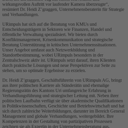
wirkungsvollen Auftritt vor laufender Kamera überzeugte“,
resümiert Dr. Heidi Z’graggen, Unternehmensberaterin für Strategie
und Verhandlungen.
URimpuls hat sich auf die Beratung von KMUs und
Entscheidungsträgern in Sektoren wie Finanzen, Handel und
öffentliche Verwaltung spezialisiert. Wir bieten durch
Konfliktmanagement, Krisenkommunikation und strategische
Beratung Unterstützung in kritischen Unternehmenssituationen.
Unser Angebot umfasst auch Netzwerkbildung und
Standortbestimmung, wobei URimpuls besonders in der
Zentralschweiz aktiv ist. URimpuls setzt darauf, ihren Klienten
durch praktische Lösungen und neue Perspektiven zur Seite zu
stehen, um so optimale Ergebnisse zu erzielen.
Dr. Heidi Z’graggen, Geschäftsführerin von URimpuls AG, bringt
aus ihrer politischen Karriere als Ständerätin und ehemalige
Regierungsrätin des Kantons Uri umfangreiche Erfahrung in
Verhandlungsführung und strategischer Leitung mit. Neben ihrer
politischen Laufbahn verfügt sie über akademische Qualifikationen
in Politikwissenschaften, Geschichte und Betriebswirtschaft und hat
sich durch zahlreiche Weiterbildungen, darunter im Bereich General
Management und globale Verhandlungen, weitergebildet. Ihre
Kompetenzen in der Gestaltung von partizipativen Prozessen
zeichnen sie als Expertin in der Unternehmensberatung aus.