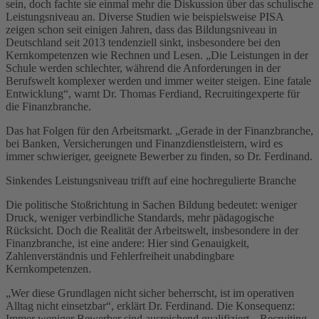
sein, doch fachte sie einmal mehr die Diskussion über das schulische
Leistungsniveau an. Diverse Studien wie beispielsweise PISA
zeigen schon seit einigen Jahren, dass das Bildungsniveau in
Deutschland seit 2013 tendenziell sinkt, insbesondere bei den
Kernkompetenzen wie Rechnen und Lesen. „Die Leistungen in der
Schule werden schlechter, während die Anforderungen in der
Berufswelt komplexer werden und immer weiter steigen. Eine fatale
Entwicklung“, warnt Dr. Thomas Ferdiand, Recruitingexperte für
die Finanzbranche.
Das hat Folgen für den Arbeitsmarkt. „Gerade in der Finanzbranche,
bei Banken, Versicherungen und Finanzdienstleistern, wird es
immer schwieriger, geeignete Bewerber zu finden, so Dr. Ferdinand.
Sinkendes Leistungsniveau trifft auf eine hochregulierte Branche
Die politische Stoßrichtung in Sachen Bildung bedeutet: weniger
Druck, weniger verbindliche Standards, mehr pädagogische
Rücksicht. Doch die Realität der Arbeitswelt, insbesondere in der
Finanzbranche, ist eine andere: Hier sind Genauigkeit,
Zahlenverständnis und Fehlerfreiheit unabdingbare
Kernkompetenzen.
„Wer diese Grundlagen nicht sicher beherrscht, ist im operativen
Alltag nicht einsetzbar“, erklärt Dr. Ferdinand. Die Konsequenz:
Immer weniger Bewerber sind ausreichend qualifiziert. „Recruiting