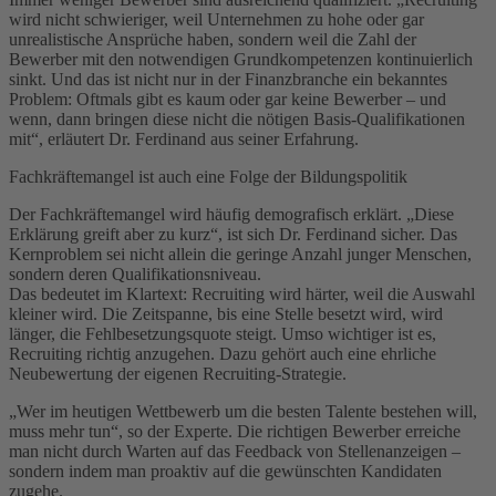
wird nicht schwieriger, weil Unternehmen zu hohe oder gar
unrealistische Ansprüche haben, sondern weil die Zahl der
Bewerber mit den notwendigen Grundkompetenzen kontinuierlich
sinkt. Und das ist nicht nur in der Finanzbranche ein bekanntes
Problem: Oftmals gibt es kaum oder gar keine Bewerber – und
wenn, dann bringen diese nicht die nötigen Basis-Qualifikationen
mit“, erläutert Dr. Ferdinand aus seiner Erfahrung.
Fachkräftemangel ist auch eine Folge der Bildungspolitik
Der Fachkräftemangel wird häufig demografisch erklärt. „Diese
Erklärung greift aber zu kurz“, ist sich Dr. Ferdinand sicher. Das
Kernproblem sei nicht allein die geringe Anzahl junger Menschen,
sondern deren Qualifikationsniveau.
Das bedeutet im Klartext: Recruiting wird härter, weil die Auswahl
kleiner wird. Die Zeitspanne, bis eine Stelle besetzt wird, wird
länger, die Fehlbesetzungsquote steigt. Umso wichtiger ist es,
Recruiting richtig anzugehen. Dazu gehört auch eine ehrliche
Neubewertung der eigenen Recruiting-Strategie.
„Wer im heutigen Wettbewerb um die besten Talente bestehen will,
muss mehr tun“, so der Experte. Die richtigen Bewerber erreiche
man nicht durch Warten auf das Feedback von Stellenanzeigen –
sondern indem man proaktiv auf die gewünschten Kandidaten
zugehe.