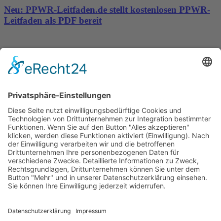
Neu: PPWR-Leitfaden.de stellt kostenlosen PPWR-
Leitfaden als PDF bereit
PR-Workflow für Pressetexte erhält journalistische
Qualitätskontrolle
Wichtiges
Impressum
Datenschutz
Kooperation
Werbung
Presse- und Öffentlichkeitsarbeit
Aktuelles
Blog
Themenwelt