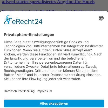
adseed startet spezialisiertes Angebot für Hotels
NavVis sichert sich 85 Millionen US-Dollar in Series-
D-Finanzierungsrunde, um die Datengrundlage für
physische KI bereitzustellen
Wichtiges
Impressum
Datenschutz
Kooperation
Werbung
Presse- und Öffentlichkeitsarbeit
Aktuelles
Blog
Themenwelt
Zertifikat