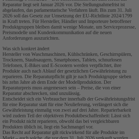
Reparatur liegt seit Januar 2026 vor. Die Stellungnahmefrist ist
abgelaufen, das parlamentarische Verfahren läuft. Bis zum 31. Juli
2026 soll das Gesetz zur Umsetzung der EU-Richtlinie 2024/1799
in Kraft treten. Für Hersteller, Händler und Importeure betroffener
Produktgruppen bleiben damit wenige Monate, um Serviceprozesse,
Preismodelle und Kundenkommunikation auf die neuen
Anforderungen auszurichten.
Was sich konkret ändert
Hersteller von Waschmaschinen, Kühlschränken, Geschirrspülern,
Trocknern, Staubsaugern, Smartphones, Tablets, schnurlosen
Telefonen, E-Bikes und E-Scootern werden verpflichtet, ihre
Produkte auch nach Ablauf der gesetzlichen Gewährleistung zu
reparieren. Die Reparaturpflicht gilt je nach Produktgruppe sieben
bis zehn Jahre ab dem Ende der Modellproduktion. Der
Reparaturpreis muss angemessen sein – Preise, die von einer
Reparatur abschrecken, sind unzulässig.
Entscheidet sich ein Verbraucher innerhalb der Gewährleistungsfrist
für eine Reparatur statt für eine Neulieferung, verlängert sich die
Gewährleistung einmalig von zwei auf drei Jahre. Reparierbarkeit
wird zudem Teil der objektiven Produktbeschaffenheit: Lässt sich
ein Produkt nicht reparieren, obwohl das bei vergleichbaren
Produkten üblich ist, liegt ein Sachmangel vor.
Das Recht auf Reparatur gilt rückwirkend für alle Produkte im
Markt – auch solche, die vor dem 31. Juli 2026 verkauft wurden.