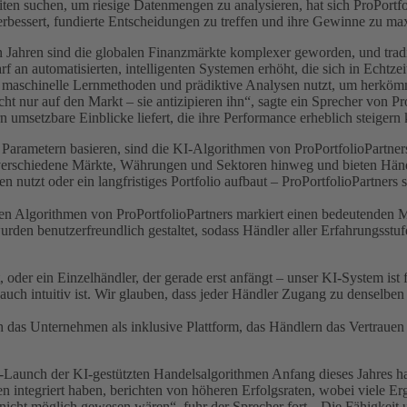
ten suchen, um riesige Datenmengen zu analysieren, hat sich ProPortfol
erbessert, fundierte Entscheidungen zu treffen und ihre Gewinne zu ma
 Jahren sind die globalen Finanzmärkte komplexer geworden, und tradit
f an automatisierten, intelligenten Systemen erhöht, die sich in Echt
iche maschinelle Lernmethoden und prädiktive Analysen nutzt, um herkö
ht nur auf den Markt – sie antizipieren ihn“, sagte ein Sprecher von Pr
 umsetzbare Einblicke liefert, die ihre Performance erheblich steigern
rametern basieren, sind die KI-Algorithmen von ProPortfolioPartners (ht
erschiedene Märkte, Währungen und Sektoren hinweg und bieten Händler
en nutzt oder ein langfristiges Portfolio aufbaut – ProPortfolioPartners
n Algorithmen von ProPortfolioPartners markiert einen bedeutenden Mei
den benutzerfreundlich gestaltet, sodass Händler aller Erfahrungsstufen
tet, oder ein Einzelhändler, der gerade erst anfängt – unser KI-System i
s auch intuitiv ist. Wir glauben, dass jeder Händler Zugang zu densel
h das Unternehmen als inklusive Plattform, das Händlern das Vertrauen g
ft-Launch der KI-gestützten Handelsalgorithmen Anfang dieses Jahres h
en integriert haben, berichten von höheren Erfolgsraten, wobei viele Er
cht möglich gewesen wären“, fuhr der Sprecher fort. „Die Fähigkeit 