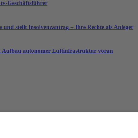
tv-Geschäftsführer
 und stellt Insolvenzantrag – Ihre Rechte als Anleger
den Aufbau autonomer Luftinfrastruktur voran