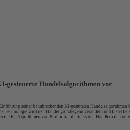
 KI-gesteuerte Handelsalgorithmen vor
 die Einführung seiner bahnbrechenden KI-gestützten Handelsalgorithmen 
ne Technologie wird den Handel grundlegend verändern und bietet beisp
ffen die KI-Algorithmen von ProPortfolioPartners den Händlern den no