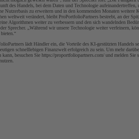
Zukunft des Handels, bei dem Daten und Technologie aufeinandertreffen, 
seine Nutzerbasis zu erweitern und in den kommenden Monaten weitere 
n weltweit verändert, bleibt ProPortfolioPartners bestrebt, an der Sp
seine Algorithmen weiter zu verbessern und den sich wandelnden Bedürf
der Sprecher. „Während wir unsere Technologie weiter verfeinern, könn
 bieten.“
olioPartners lädt Händler ein, die Vorteile des KI-gestützten Handels 
eutigen schnelllebigen Finanzwelt erfolgreich zu sein. Um mehr darübe
ren kann, besuchen Sie https://proportfoliopartners.com/ und melden Sie
nutzen.