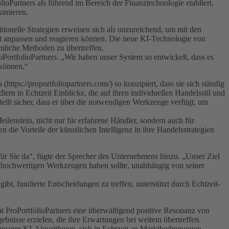
ioPartners als führend im Bereich der Finanztechnologie etabliert.
ximieren.
ionelle Strategien erweisen sich als unzureichend, um mit den
zeit anpassen und reagieren können. Die neue KI-Technologie von
mmliche Methoden zu übertreffen.
oPortfolioPartners. „Wir haben unser System so entwickelt, dass es
 können.“
tps://proportfoliopartners.com/) so konzipiert, dass sie sich ständig
n in Echtzeit Einblicke, die auf ihren individuellen Handelsstil und
 stellt sicher, dass er über die notwendigen Werkzeuge verfügt, um
lenstein, nicht nur für erfahrene Händler, sondern auch für
 die Vorteile der künstlichen Intelligenz in ihre Handelsstrategien
st für Sie da“, fügte der Sprecher des Unternehmens hinzu. „Unser Ziel
ben hochwertigen Werkzeugen haben sollte, unabhängig von seiner
ibt, fundierte Entscheidungen zu treffen, unterstützt durch Echtzeit-
at ProPortfolioPartners eine überwältigend positive Resonanz von
gebnisse erzielen, die ihre Erwartungen bei weitem übertreffen.
unserer KI-Algorithmen, sich in Echtzeit an Marktbedingungen