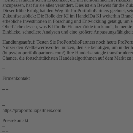
anzupassen, hat für sie alles verändert. Dies ist ein Beweis für die 
Dieser frühe Erfolg hat den Weg für ProPortfolioPartners geebnet, 
Zukunftsausblick: Die Rolle der KI im HandelDa KI weiterhin Branche
erhebliche Investitionen in Forschung und Entwicklung getätigt, um 
Oberfläche dessen, was KI für die Finanzmärkte tun kann“, bemerkte 
Einblicke, schnellere Analysen und eine größere Anpassungsfähigkeit
Handlungsaufruf: Testen Sie ProPortfolioPartners noch heute ProPortf
Nutzer den Wettbewerbsvorteil nutzen, den sie benötigen, um in der h
(https://proportfoliopartners.com/) Ihre Handelsstrategie transformie
Chance, die fortschrittlichsten Handelsalgorithmen auf dem Markt zu 
–
Firmenkontakt
–
– –
– –
– –
–
https://proportfoliopartners.com
Pressekontakt
–
– –