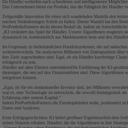
Da Händler weiterhin nach schnelleren und intelligenteren Möglichkei
Das Unternehmen bietet ein Produkt, das die Fähigkeit der Händler v
Zeitgemäße Innovation für einen sich wandelnden MarktIn den letzten
raschen Veränderungen Schritt zu halten. Dieser Wandel hat den Bedar
ProPortfolioPartners deckt diesen Bedarf ab, indem sie fortschrittl
„KI verändert das Spiel für Händler. Unsere Algorithmen reagieren nic
dynamisch ist, kontinuierlich aus Marktmustern lernt und den Händlern
Im Gegensatz zu herkömmlichen Handelssystemen, die auf statischen Pa
weiterentwickeln. Sie analysieren Millionen von Datenpunkten über v
ihre Ziele zugeschnitten sind. Egal, ob ein Händler kurzfristige Chanc
erfolgreich zu sein.
Händler auf allen Ebenen unterstützenDie Einführung der KI-gestützte
diejenigen, die neu auf den Finanzmärkten sind. Diese Algorithmen wur
integrieren können.
„Egal, ob Sie ein institutioneller Investor sind, der Millionen verwal
war es, eine Technologie zu entwickeln, die sowohl leistungsstark al
Erfahrung oder seinem Kapital.“
Indem ProPortfolioPartners die Einstiegshürden senkt, positioniert sic
Daten und Analysen.
Erste Erfolgsgeschichten: KI liefert greifbare ErgebnisseSeit dem So
seinen Nutzern erhalten. Händler, die die Algorithmen in ihre Strategi
„Unsere Kunden sehen Ergebnisse, die mit herkömmlichen Ansätzen ni