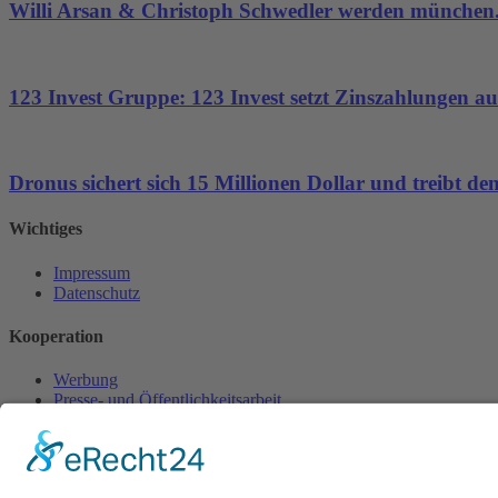
Willi Arsan & Christoph Schwedler werden münchen.
123 Invest Gruppe: 123 Invest setzt Zinszahlungen aus
Dronus sichert sich 15 Millionen Dollar und treibt 
Wichtiges
Impressum
Datenschutz
Kooperation
Werbung
Presse- und Öffentlichkeitsarbeit
Aktuelles
Blog