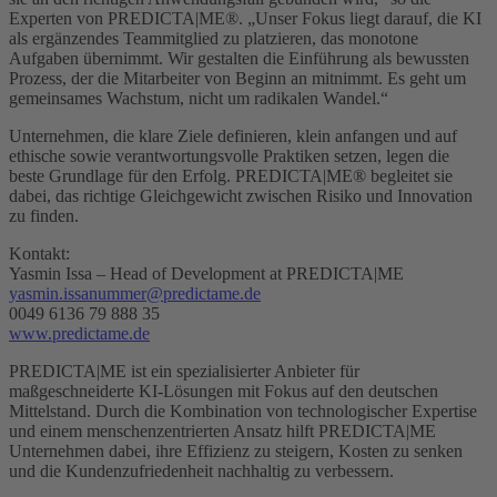
Experten von PREDICTA|ME®. „Unser Fokus liegt darauf, die KI
als ergänzendes Teammitglied zu platzieren, das monotone
Aufgaben übernimmt. Wir gestalten die Einführung als bewussten
Prozess, der die Mitarbeiter von Beginn an mitnimmt. Es geht um
gemeinsames Wachstum, nicht um radikalen Wandel.“
Unternehmen, die klare Ziele definieren, klein anfangen und auf
ethische sowie verantwortungsvolle Praktiken setzen, legen die
beste Grundlage für den Erfolg. PREDICTA|ME® begleitet sie
dabei, das richtige Gleichgewicht zwischen Risiko und Innovation
zu finden.
Kontakt:
Yasmin Issa – Head of Development at PREDICTA|ME
yasmin.issanummer@predictame.de
0049 6136 79 888 35
www.predictame.de
PREDICTA|ME ist ein spezialisierter Anbieter für
maßgeschneiderte KI-Lösungen mit Fokus auf den deutschen
Mittelstand. Durch die Kombination von technologischer Expertise
und einem menschenzentrierten Ansatz hilft PREDICTA|ME
Unternehmen dabei, ihre Effizienz zu steigern, Kosten zu senken
und die Kundenzufriedenheit nachhaltig zu verbessern.