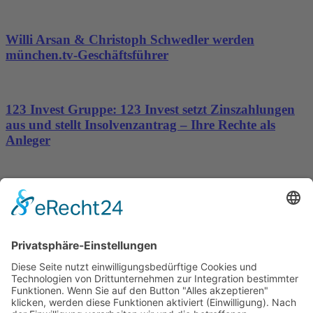
Willi Arsan & Christoph Schwedler werden
münchen.tv-Geschäftsführer
123 Invest Gruppe: 123 Invest setzt Zinszahlungen
aus und stellt Insolvenzantrag – Ihre Rechte als
Anleger
Dronus sichert sich 15 Millionen Dollar und treibt
den Aufbau autonomer Luftinfrastruktur voran
Wichtiges
Impressum
Datenschutz
Kooperation