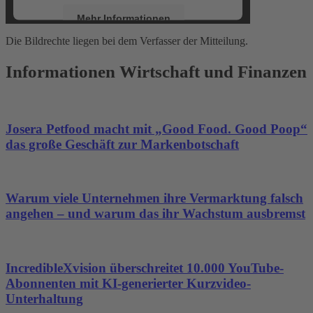
Mehr Informationen
Die Bildrechte liegen bei dem Verfasser der Mitteilung.
Akzeptieren
Informationen Wirtschaft und Finanzen
powered by
Usercentrics Consent
Management Platform
&
eRecht24
Josera Petfood macht mit „Good Food. Good Poop“
das große Geschäft zur Markenbotschaft
Warum viele Unternehmen ihre Vermarktung falsch
angehen – und warum das ihr Wachstum ausbremst
IncredibleXvision überschreitet 10.000 YouTube-
Abonnenten mit KI-generierter Kurzvideo-
Unterhaltung