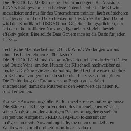
Die PREDICTA|ME®-Lösung: Die firmeneigene KI-Assistenz
JEANNIE® gewährleistet höchste Datensicherheit. Die KI wird
spezialisiert und nur für das Unternehmen trainiert, läuft auf sicheren
EU-Servern, und die Daten bleiben im Besitz des Kunden. Damit
wird der Konflikt mit DSGVO und Geheimhaltungspflichten, der
bei der unkontrollierten Nutzung allgemeiner Modelle besteht,
effektiv gelöst. Eine solide Data Governance ist die Basis für jeden
Einsatz.
Technische Machbarkeit und „Quick Wins“: Wo fangen wir an,
ohne das Unternehmen zu überlasten?
Die PREDICTA|ME®-Lösung: Wir starten mit strukturierten Daten
und Quick Wins, um den Nutzen der KI schnell nachweisbar zu
machen. Die Strategie zielt darauf ab, die KI schrittweise und ohne
große Umwälzungen in die bestehenden Prozesse zu integrieren.
Die Einbindung der Endnutzer von Beginn an ist dabei
entscheidend, damit die Mitarbeiter den Mehrwert der neuen KI
sofort erkennen.
Konkrete Anwendungsfälle: KI für messbare Geschäftsergebnisse
Die Stärke der KI liegt im Vereinen des firmeneigenen Wissens,
seiner Analyse und der sofortigen Beantwortung der gestellten
Fragen und Aufgaben. PREDICTA|ME® fokussiert auf
maßgeschneiderte Anwendungsfälle, die einen unmittelbaren
Wettbewerbsvorteil und return-on-invest sichern.