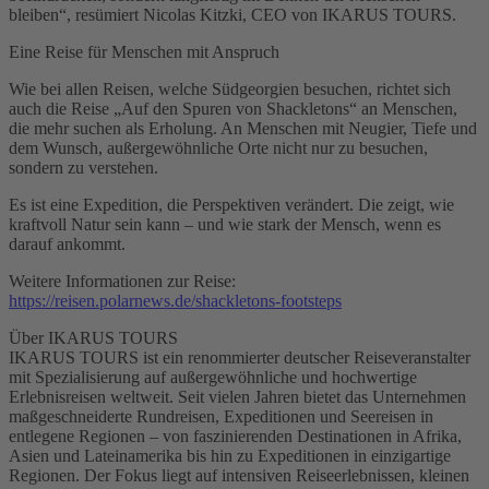
bleiben“, resümiert Nicolas Kitzki, CEO von IKARUS TOURS.
Eine Reise für Menschen mit Anspruch
Wie bei allen Reisen, welche Südgeorgien besuchen, richtet sich
auch die Reise „Auf den Spuren von Shackletons“ an Menschen,
die mehr suchen als Erholung. An Menschen mit Neugier, Tiefe und
dem Wunsch, außergewöhnliche Orte nicht nur zu besuchen,
sondern zu verstehen.
Es ist eine Expedition, die Perspektiven verändert. Die zeigt, wie
kraftvoll Natur sein kann – und wie stark der Mensch, wenn es
darauf ankommt.
Weitere Informationen zur Reise:
https://reisen.polarnews.de/shackletons-footsteps
Über IKARUS TOURS
IKARUS TOURS ist ein renommierter deutscher Reiseveranstalter
mit Spezialisierung auf außergewöhnliche und hochwertige
Erlebnisreisen weltweit. Seit vielen Jahren bietet das Unternehmen
maßgeschneiderte Rundreisen, Expeditionen und Seereisen in
entlegene Regionen – von faszinierenden Destinationen in Afrika,
Asien und Lateinamerika bis hin zu Expeditionen in einzigartige
Regionen. Der Fokus liegt auf intensiven Reiseerlebnissen, kleinen