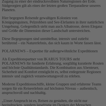
Zugang zu einer der eindrucksvollsten Naturregionen der Erde.
Südgeorgien gilt als eines der letzten großen Tierparadiese unseres
Planeten.
Hier begegnen Reisende gewaltigen Kolonien von
Königspinguinen, Pelzrobben und See-Elefanten in ihrer natürlichen
Umgebung. Gelegentlich sieht man auch Albatrosse, deren Eleganz
und Größe die Dimension dieser Landschaft unterstreichen.
Diese Begegnungen sind unmittelbar, intensiv und zutiefst
berührend – ein Naturerlebnis, das sich kaum in Worte fassen lässt.
POLARNEWS – Expertise für außergewöhnliche Expeditionen
Als Expeditionspartner von IKARUS TOURS steht
POLARNEWS für fundierte Erfahrung, sorgfältig kuratierte Routen
und höchste Qualitätsstandards. Die Kombination aus Abenteuer,
Sicherheit und Komfort ermöglicht es, selbst entlegenste Regionen
intensiv und zugleich verantwortungsvoll zu erleben.
Moderne Expeditionsschiffe, kleine Gruppen und erfahrene Teams
sorgen für ein Reiseerlebnis auf höchstem Niveau – authentisch,
anspruchsvoll und nachhaltig.
„Unser Anspruch ist es, Reisen zu gestalten, die nicht nur
beeindrucken, sondern langfristig im Denken der Menschen