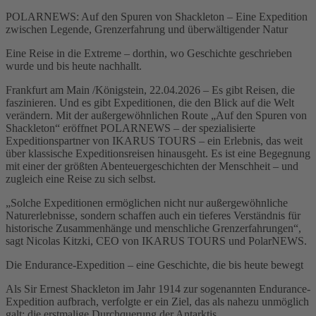
POLARNEWS: Auf den Spuren von Shackleton – Eine Expedition
zwischen Legende, Grenzerfahrung und überwältigender Natur
Eine Reise in die Extreme – dorthin, wo Geschichte geschrieben
wurde und bis heute nachhallt.
Frankfurt am Main /Königstein, 22.04.2026 – Es gibt Reisen, die
faszinieren. Und es gibt Expeditionen, die den Blick auf die Welt
verändern. Mit der außergewöhnlichen Route „Auf den Spuren von
Shackleton“ eröffnet POLARNEWS – der spezialisierte
Expeditionspartner von IKARUS TOURS – ein Erlebnis, das weit
über klassische Expeditionsreisen hinausgeht. Es ist eine Begegnung
mit einer der größten Abenteuergeschichten der Menschheit – und
zugleich eine Reise zu sich selbst.
„Solche Expeditionen ermöglichen nicht nur außergewöhnliche
Naturerlebnisse, sondern schaffen auch ein tieferes Verständnis für
historische Zusammenhänge und menschliche Grenzerfahrungen“,
sagt Nicolas Kitzki, CEO von IKARUS TOURS und PolarNEWS.
Die Endurance-Expedition – eine Geschichte, die bis heute bewegt
Als Sir Ernest Shackleton im Jahr 1914 zur sogenannten Endurance-
Expedition aufbrach, verfolgte er ein Ziel, das als nahezu unmöglich
galt: die erstmalige Durchquerung der Antarktis.