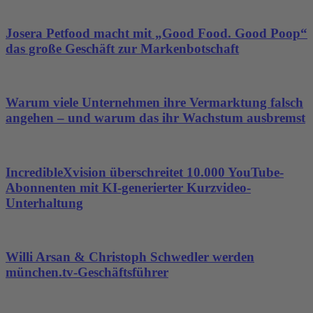
Akzeptieren
powered by
Usercentrics
Josera Petfood macht mit „Good Food. Good Poop“
Consent Management
das große Geschäft zur Markenbotschaft
Platform
&
eRecht24
Warum viele Unternehmen ihre Vermarktung falsch
angehen – und warum das ihr Wachstum ausbremst
IncredibleXvision überschreitet 10.000 YouTube-
Abonnenten mit KI-generierter Kurzvideo-
Unterhaltung
Willi Arsan & Christoph Schwedler werden
münchen.tv-Geschäftsführer