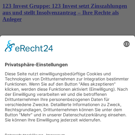
123 Invest Gruppe: 123 Invest setzt Zinszahlungen
aus und stellt Insolvenzantrag – Ihre Rechte als
Anleger
Dronus sichert sich 15 Millionen Dollar und treibt
den Aufbau autonomer Luftinfrastruktur voran
Wichtiges
Impressum
Datenschutz
Kooperation
Werbung
Presse- und Öffentlichkeitsarbeit
Aktuelles
Blog