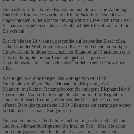
Doch schon früh nahm die Expedition eine dramatische Wendung.
Das Schiff Endurance wurde im dichten Packeis der Weddellsee
eingeschlossen. Über Monate hinweg war die Crew dem Druck der
Eismassen ausgeliefert – bis das Schiff schließlich zerbrach und im
Eis versank.
Zurück blieben 28 Männer, gestrandet auf treibenden Eisschollen,
isoliert von der Welt, umgeben von Kälte, Dunkelheit und völliger
Ungewissheit. In dieser existenziellen Situation traf Shackleton eine
Entscheidung, die ihn zur Legende machte: Er gab das
Expeditionsziel auf – und stellte das Überleben seiner Crew über
alles.
Was folgte, war eine beispiellose Abfolge von Mut und
Durchhaltevermögen. Nach Monaten im Eis gelang es den
Männern, mit kleinen Rettungsbooten die entlegene Elephant Island
zu erreichen. Von dort aus wagte Shackleton mit fünf Begleitern
eine der kühnsten Rettungsmissionen der Geschichte: In einem
offenen Boot überquerten sie 1.300 Kilometer des sturmgepeitschten
Südatlantiks – bis nach Südgeorgien.
Doch auch dort war die Rettung noch nicht gesichert. Shackleton
und zwei Männer durchquerten die Insel zu Fuß – über Gletscher
und Gebirgspässe, ohne Karte, ohne Ausrüstung, in einer 36-