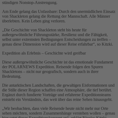
stündigen Nonstop-Anstrengung.
Am Ende gelang das Unfassbare: Durch den unermüdlichen Einsatz
von Shackleton gelang die Rettung der Mannschaft. Alle Männer
überlebten. Kein Leben ging verloren.
„Die Geschichte von Shackleton steht bis heute für
außergewöhnliche Führungsstärke, Resilienz und die Fähigkeit,
selbst unter extremsten Bedingungen Entscheidungen zu treffen –
genau diese Dimension wird auf dieser Reise erfahrbar“, so Kitzki.
Expedition als Erlebnis – Geschichte wird greifbar
Diese außergewöhnliche Geschichte ist das emotionale Fundament
der POLARNEWS Expedition. Reisende folgen den Spuren
Shackletons – nicht nur geografisch, sondern auch in ihrer
Bedeutung.
Die antarktischen Landschaften, die gewaltigen Eisformationen und
die Stille dieser Region schaffen eine Atmosphäre, die tief berührt.
Ergänzt durch fundierte Vorträge und erfahrene Expeditionsteams
entsteht ein Verständnis, das weit über das reine Sehen hinausgeht.
„Wir beobachten, dass viele Reisende heute nicht mehr nur Orte
sehen möchten, sondern Zusammenhänge verstehen wollen – genau
hier setzt dieses Expeditionskonzept an“, erklärt Nicolas Kitzki.