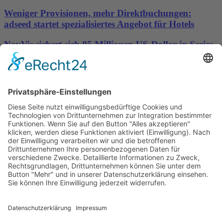
Weniger Provisionen, mehr Direktbuchungen:
adseed startet spezialisiertes Angebot für Hotels
NavVis sichert sich 85 Millionen US-Dollar in Series-
D-Finanzierungsrunde, um die Datengrundlage für
physische KI bereitzustellen
Wichtiges
Impressum
Datenschutz
Kooperation
Werbung
Presse- und Öffentlichkeitsarbeit
Aktuelles
Blog
Themenwelt