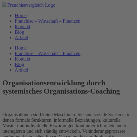
Zum
Inhalt
Home
springen
Franchise – Wirtschaft – Finanzen
Kontakt
Blog
Artikel
Home
Franchise – Wirtschaft – Finanzen
Kontakt
Blog
Artikel
Organisationsentwicklung durch
systemisches Organisations-Coaching
Organisationen sind keine Maschinen. Sie sind soziale Systeme, in
denen formale Strukturen, informelle Beziehungen, kulturelle
Muster und individuelle Erwartungen kontinuierlich miteinander
interagieren und sich ständig entwickeln. Veränderungsprozesse
verlaufen daher selten linear. Genau an diesem Punkt setzt