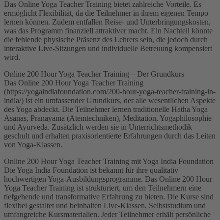
Das Online Yoga Teacher Training bietet zahlreiche Vorteile. Es
ermöglicht Flexibilität, da die Teilnehmer in ihrem eigenen Tempo
lernen können. Zudem entfallen Reise- und Unterbringungskosten,
was das Programm finanziell attraktiver macht. Ein Nachteil könnte
die fehlende physische Präsenz des Lehrers sein, die jedoch durch
interaktive Live-Sitzungen und individuelle Betreuung kompensiert
wird.
Online 200 Hour Yoga Teacher Training – Der Grundkurs
Das Online 200 Hour Yoga Teacher Training
(https://yogaindiafoundation.com/200-hour-yoga-teacher-training-in-
india/) ist ein umfassender Grundkurs, der alle wesentlichen Aspekte
des Yoga abdeckt. Die Teilnehmer lernen traditionelle Hatha Yoga
Asanas, Pranayama (Atemtechniken), Meditation, Yogaphilosophie
und Ayurveda. Zusätzlich werden sie in Unterrichtsmethodik
geschult und erhalten praxisorientierte Erfahrungen durch das Leiten
von Yoga-Klassen.
Online 200 Hour Yoga Teacher Training mit Yoga India Foundation
Die Yoga India Foundation ist bekannt für ihre qualitativ
hochwertigen Yoga-Ausbildungsprogramme. Das Online 200 Hour
Yoga Teacher Training ist strukturiert, um den Teilnehmern eine
tiefgehende und transformative Erfahrung zu bieten. Die Kurse sind
flexibel gestaltet und beinhalten Live-Klassen, Selbststudium und
umfangreiche Kursmaterialien. Jeder Teilnehmer erhält persönliche