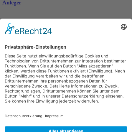
Anleger
Dronus sichert sich 15 Millionen Dollar und treibt
den Aufbau autonomer Luftinfrastruktur voran
Wichtiges
Impressum
Datenschutz
Kooperation
Werbung
Presse- und Öffentlichkeitsarbeit
Aktuelles
Blog
Themenwelt
Zertifikat