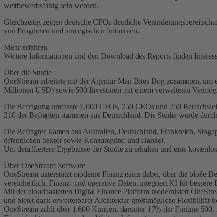
wettbewerbsfähig sein werden.
Gleichzeitig zeigen deutsche CFOs deutliche Veränderungsbereitscha
von Prognosen und strategischen Initiativen.
Mehr erfahren
Weitere Informationen und den Download des Reports finden Interess
Über die Studie
OneStream arbeitete mit der Agentur Man Bites Dog zusammen, um e
Millionen USD) sowie 500 Investoren mit einem verwalteten Vermög
Die Befragung umfasste 1.000 CFOs, 250 CEOs und 250 Bereichsleiter
210 der Befragten stammen aus Deutschland. Die Studie wurde durch
Die Befragten kamen aus Australien, Deutschland, Frankreich, Singa
öffentlichen Sektor sowie Konsumgüter und Handel.
Um detailliertere Ergebnisse der Studie zu erhalten und eine kostenlo
Über OneStream Software
OneStream unterstützt moderne Finanzteams dabei, über die bloße Ber
vereinheitlicht Finanz- und operative Daten, integriert KI für besser
Mit der cloudbasierten Digital Finance Platform modernisiert OneStr
und bietet dank erweiterbarer Architektur größtmögliche Flexibilität
OneStream zählt über 1.600 Kunden, darunter 17% der Fortune 500, m