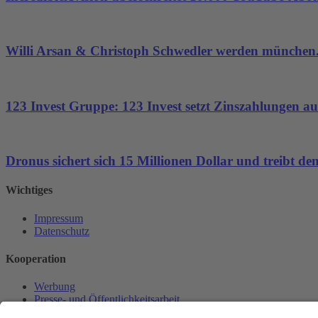
Willi Arsan & Christoph Schwedler werden münchen.
123 Invest Gruppe: 123 Invest setzt Zinszahlungen aus
Dronus sichert sich 15 Millionen Dollar und treibt 
Wichtiges
Impressum
Datenschutz
Kooperation
Werbung
Presse- und Öffentlichkeitsarbeit