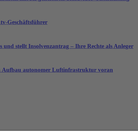
tv-Geschäftsführer
 und stellt Insolvenzantrag – Ihre Rechte als Anleger
den Aufbau autonomer Luftinfrastruktur voran