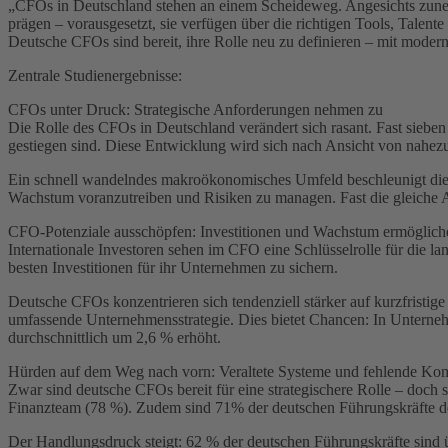
„CFOs in Deutschland stehen an einem Scheideweg. Angesichts zunehm
prägen – vorausgesetzt, sie verfügen über die richtigen Tools, Tale
Deutsche CFOs sind bereit, ihre Rolle neu zu definieren – mit moder
Zentrale Studienergebnisse:
CFOs unter Druck: Strategische Anforderungen nehmen zu
Die Rolle des CFOs in Deutschland verändert sich rasant. Fast siebe
gestiegen sind. Diese Entwicklung wird sich nach Ansicht von nahezu
Ein schnell wandelndes makroökonomisches Umfeld beschleunigt die
Wachstum voranzutreiben und Risiken zu managen. Fast die gleiche An
CFO-Potenziale ausschöpfen: Investitionen und Wachstum ermöglich
Internationale Investoren sehen im CFO eine Schlüsselrolle für die la
besten Investitionen für ihr Unternehmen zu sichern.
Deutsche CFOs konzentrieren sich tendenziell stärker auf kurzfristi
umfassende Unternehmensstrategie. Dies bietet Chancen: In Unterneh
durchschnittlich um 2,6 % erhöht.
Hürden auf dem Weg nach vorn: Veraltete Systeme und fehlende K
Zwar sind deutsche CFOs bereit für eine strategischere Rolle – do
Finanzteam (78 %). Zudem sind 71% der deutschen Führungskräfte der 
Der Handlungsdruck steigt: 62 % der deutschen Führungskräfte sind ü