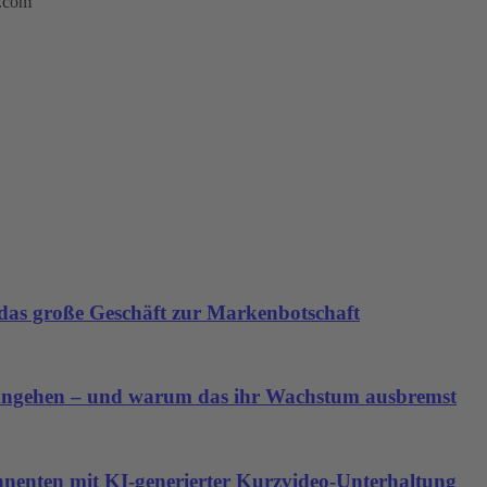
m.com
as große Geschäft zur Markenbotschaft
angehen – und warum das ihr Wachstum ausbremst
nnenten mit KI-generierter Kurzvideo-Unterhaltung