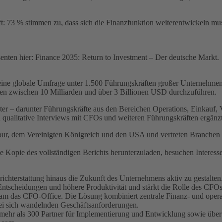
ft: 73 % stimmen zu, dass sich die Finanzfunktion weiterentwickeln m
enten hier: Finance 2035: Return to Investment – Der deutsche Markt.
ine globale Umfrage unter 1.500 Führungskräften großer Unternehme
en zwischen 10 Milliarden und über 3 Billionen USD durchzuführen.
 – darunter Führungskräfte aus den Bereichen Operations, Einkauf, Ve
 qualitative Interviews mit CFOs und weiteren Führungskräften ergän
pur, dem Vereinigten Königreich und den USA und vertreten Branchen w
se Kopie des vollständigen Berichts herunterzuladen, besuchen Interess
ichterstattung hinaus die Zukunft des Unternehmens aktiv zu gestalten.
e Entscheidungen und höhere Produktivität und stärkt die Rolle des CFOs
eam das CFO-Office. Die Lösung kombiniert zentrale Finanz- und operati
 bei sich wandelnden Geschäftsanforderungen.
ehr als 300 Partner für Implementierung und Entwicklung sowie über 