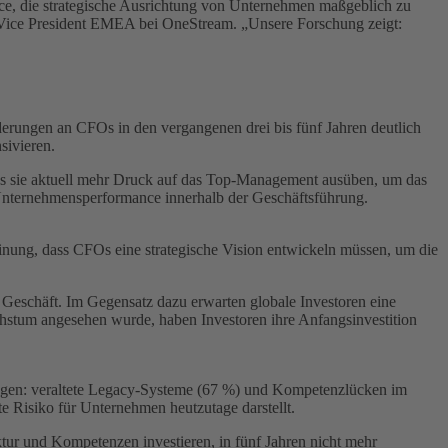
ce, die strategische Ausrichtung von Unternehmen maßgeblich zu
ive Vice President EMEA bei OneStream. „Unsere Forschung zeigt:
derungen an CFOs in den vergangenen drei bis fünf Jahren deutlich
sivieren.
s sie aktuell mehr Druck auf das Top-Management ausüben, um das
e Unternehmensperformance innerhalb der Geschäftsführung.
Meinung, dass CFOs eine strategische Vision entwickeln müssen, um die
 Geschäft. Im Gegensatz dazu erwarten globale Investoren eine
chstum angesehen wurde, haben Investoren ihre Anfangsinvestition
ungen: veraltete Legacy-Systeme (67 %) und Kompetenzlücken im
e Risiko für Unternehmen heutzutage darstellt.
ktur und Kompetenzen investieren, in fünf Jahren nicht mehr