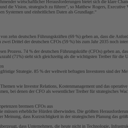
ender wirtschaftlicher Herausforderungen bietet sich die klare Chan
nte und die Vision, strategisch zu führen“, so Matthew Rogers, Execut
nen Systemen und einheitlichen Daten als Grundlage.“
n von zehn deutschen Führungskräften (69 %) geben an, dass die Anfor
 zwei Drittel der deutschen CFOs (59 %) bis zum Jahr 2035 noch inten
sen Prozess. 74 % der deutschen Führungskräfte (CFOs) geben an, das
zahl (71%) sieht sich gleichzeitig als die wichtigsten Treiber für di
en
ngfristige Strategie. 85 % der weltweit befragten Investoren sind der 
ge Themen wie Investor Relations, Kostenmanagement und das operative
men, bei denen der CFO als wesentlicher Treiber für strategisches Wa
ompetenzen bremsen CFOs aus
ch sie müssen erhebliche Hürden überwinden. Die größten Herausforder
Meinung, dass Kurzsichtigkeit in der strategischen Planung das größt
berzeugt, dass Unternehmen, die heute nicht in Technologie, Infrastru