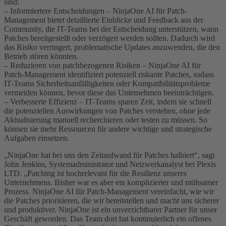
sind:
– Informiertere Entscheidungen – NinjaOne AI für Patch-
Management bietet detaillierte Einblicke und Feedback aus der
Community, die IT-Teams bei der Entscheidung unterstützen, wann
Patches bereitgestellt oder verzögert werden sollten. Dadurch wird
das Risiko verringert, problematische Updates anzuwenden, die den
Betrieb stören könnten.
– Reduzieren von patchbezogenen Risiken – NinjaOne AI für
Patch-Management identifiziert potenziell riskante Patches, sodass
IT-Teams Sicherheitsanfälligkeiten oder Kompatibilitätsprobleme
vermeiden können, bevor diese das Unternehmen beeinträchtigen.
– Verbesserte Effizienz – IT-Teams sparen Zeit, indem sie schnell
die potenziellen Auswirkungen von Patches verstehen, ohne jede
Aktualisierung manuell recherchieren oder testen zu müssen. So
können sie mehr Ressourcen für andere wichtige und strategische
Aufgaben einsetzen.
„NinjaOne hat bei uns den Zeitaufwand für Patches halbiert“, sagt
John Jenkins, Systemadministrator und Netzwerkanalyst bei Plexis
LTD. „Patching ist hochrelevant für die Resilienz unseres
Unternehmens. Bisher war es aber ein komplizierter und mühsamer
Prozess. NinjaOne AI für Patch-Management vereinfacht, wie wir
die Patches priorisieren, die wir bereitstellen und macht uns sicherer
und produktiver. NinjaOne ist ein unverzichtbarer Partner für unser
Geschäft geworden. Das Team dort hat kontinuierlich ein offenes