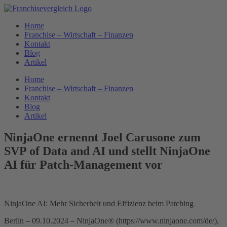
Zum
Inhalt
Home
springen
Franchise – Wirtschaft – Finanzen
Kontakt
Blog
Artikel
Home
Franchise – Wirtschaft – Finanzen
Kontakt
Blog
Artikel
NinjaOne ernennt Joel Carusone zum
SVP of Data and AI und stellt NinjaOne
AI für Patch-Management vor
NinjaOne AI: Mehr Sicherheit und Effizienz beim Patching
Berlin – 09.10.2024 – NinjaOne® (https://www.ninjaone.com/de/),