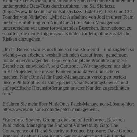
Kunden zu entwickeln, fortlaufende Recherchen durchzuführen und
umfangreiche Beta-Tests durchzuführen“, so Sal Sferlazza
(https://www.linkedin.com/in/sal-sferlazza-64b916/), CEO und CO-
Founder von NinjaOne. „Mit der Aufnahme von Joel in unser Team
und der Einführung von NinjaOne AI für Patch-Management
unterstreichen wir unser fortwährendes Bestreben, Innovationen zu
schaffen, die den Erfolg unserer Kunden fördern, ohne zusätzliche
Risiken einzugehen.“
„Im IT-Bereich war es noch nie so herausfordernd – und zugleich so
wichtig – zu arbeiten, weshalb ich mich darauf freue, gemeinsam
mit dem hervorragenden Team von NinjaOne Produkte für diese
Branche zu entwickeln“, sagt Carusone. „Wir engagieren uns aktiv
in KI-Projekten, die unsere Kunden produktiver und sicherer
machen. NinjaOne AI für Patch-Management verkörpert perfekt
unsere Philosophie: KI sollte gezielt, verantwortungsbewusst und
auf spezifische Herausforderungen unserer Kunden zugeschnitten
sein.“
Erfahren Sie mehr über NinjaOnes Patch-Management-Lösung hier:
https://www.ninjaone.com/de/patch-management .
*Enterprise Strategy Group, a division of TechTarget, Research
Publication, Managing the Endpoint Vulnerability Gap: The
Convergence of IT and Security to Reduce Exposure; Dave Gruber,
Principal Analyst; Gabe Knuth, Senior Analyst; and Bill Lundell,