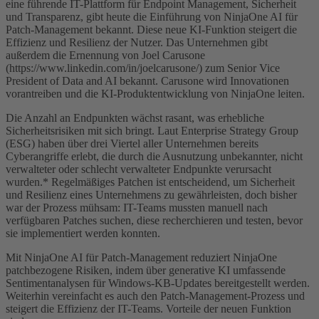
eine führende IT-Plattform für Endpoint Management, Sicherheit
und Transparenz, gibt heute die Einführung von NinjaOne AI für
Patch-Management bekannt. Diese neue KI-Funktion steigert die
Effizienz und Resilienz der Nutzer. Das Unternehmen gibt
außerdem die Ernennung von Joel Carusone
(https://www.linkedin.com/in/joelcarusone/) zum Senior Vice
President of Data and AI bekannt. Carusone wird Innovationen
vorantreiben und die KI-Produktentwicklung von NinjaOne leiten.
Die Anzahl an Endpunkten wächst rasant, was erhebliche
Sicherheitsrisiken mit sich bringt. Laut Enterprise Strategy Group
(ESG) haben über drei Viertel aller Unternehmen bereits
Cyberangriffe erlebt, die durch die Ausnutzung unbekannter, nicht
verwalteter oder schlecht verwalteter Endpunkte verursacht
wurden.* Regelmäßiges Patchen ist entscheidend, um Sicherheit
und Resilienz eines Unternehmens zu gewährleisten, doch bisher
war der Prozess mühsam: IT-Teams mussten manuell nach
verfügbaren Patches suchen, diese recherchieren und testen, bevor
sie implementiert werden konnten.
Mit NinjaOne AI für Patch-Management reduziert NinjaOne
patchbezogene Risiken, indem über generative KI umfassende
Sentimentanalysen für Windows-KB-Updates bereitgestellt werden.
Weiterhin vereinfacht es auch den Patch-Management-Prozess und
steigert die Effizienz der IT-Teams. Vorteile der neuen Funktion