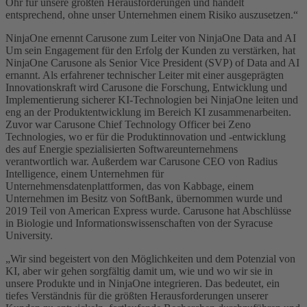
Ohr für unsere größten Herausforderungen und handelt
entsprechend, ohne unser Unternehmen einem Risiko auszusetzen.“
NinjaOne ernennt Carusone zum Leiter von NinjaOne Data and AI
Um sein Engagement für den Erfolg der Kunden zu verstärken, hat
NinjaOne Carusone als Senior Vice President (SVP) of Data and AI
ernannt. Als erfahrener technischer Leiter mit einer ausgeprägten
Innovationskraft wird Carusone die Forschung, Entwicklung und
Implementierung sicherer KI-Technologien bei NinjaOne leiten und
eng an der Produktentwicklung im Bereich KI zusammenarbeiten.
Zuvor war Carusone Chief Technology Officer bei Zeno
Technologies, wo er für die Produktinnovation und -entwicklung
des auf Energie spezialisierten Softwareunternehmens
verantwortlich war. Außerdem war Carusone CEO von Radius
Intelligence, einem Unternehmen für
Unternehmensdatenplattformen, das von Kabbage, einem
Unternehmen im Besitz von SoftBank, übernommen wurde und
2019 Teil von American Express wurde. Carusone hat Abschlüsse
in Biologie und Informationswissenschaften von der Syracuse
University.
„Wir sind begeistert von den Möglichkeiten und dem Potenzial von
KI, aber wir gehen sorgfältig damit um, wie und wo wir sie in
unsere Produkte und in NinjaOne integrieren. Das bedeutet, ein
tiefes Verständnis für die größten Herausforderungen unserer