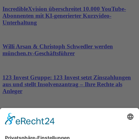
IncredibleXvision überschreitet 10.000 YouTube-
Abonnenten mit KI-generierter Kurzvideo-
Unterhaltung
Willi Arsan & Christoph Schwedler werden
münchen.tv-Geschäftsführer
123 Invest Gruppe: 123 Invest setzt Zinszahlungen
aus und stellt Insolvenzantrag – Ihre Rechte als
Anleger
Dronus sichert sich 15 Millionen Dollar und treibt
den Aufbau autonomer Luftinfrastruktur voran
Wichtiges