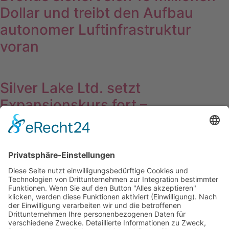
Dollar und treibt den Aufbau
autonomer Luftinfrastruktur
voran
Silver Lake Ltd. setzt
Expansionskurs fort –
Deutschland rückt in den Fokus
Wichtiges
Impressum
Datenschutz
Kooperation
Werbung