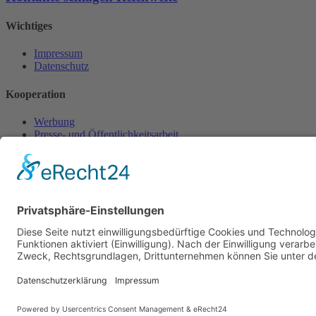
Wichtiges
Impressum
Datenschutz
Kooperation
Werbung
Presse- und Öffentlichkeitsarbeit
Aktuelles
Blog
Themenwelt
Zertifikat
Geprüfter Franchisegeber
© 2023 Franchisevergleich.eu