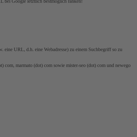
L bei Google letztlich bestmöglich ranken!
. eine URL, d.h. eine Webadresse) zu einem Suchbegriff so zu
dot) com, marmato (dot) com sowie mister-seo (dot) com und newego