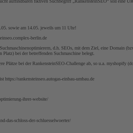
icht auffindbaren fiktiven Suchbegriff „RankensteinSEO“ soll eine UR
05. sowie am 14.05. jeweils um 11 Uhr!
teinseo.complex-berlin.de
Suchmaschinenoptimierern, d.h. SEOs, mit dem Ziel, eine Domain (bzw
en Platz) bei der betreffenden Suchmaschine belegt.
dere Plätze bei der RankensteinSEO-Challenge ab, so u.a. myshopify (
t https://rankensteinseo.autogas-einbau-umbau.de
optimierung-ihrer-website/
nd-das-schloss-der-schluesselwoerter/