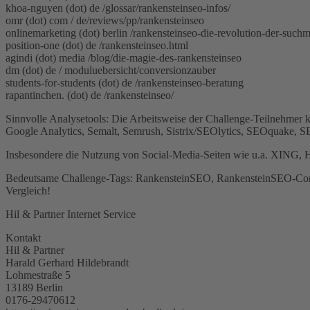
khoa-nguyen (dot) de /glossar/rankensteinseo-infos/
omr (dot) com / de/reviews/pp/rankensteinseo
onlinemarketing (dot) berlin /rankensteinseo-die-revolution-der-suc
position-one (dot) de /rankensteinseo.html
agindi (dot) media /blog/die-magie-des-rankensteinseo
dm (dot) de / moduluebersicht/conversionzauber
students-for-students (dot) de /rankensteinseo-beratung
rapantinchen. (dot) de /rankensteinseo/
Sinnvolle Analysetools: Die Arbeitsweise der Challenge-Teilnehmer 
Google Analytics, Semalt, Semrush, Sistrix/SEOlytics, SEOquake, S
Insbesondere die Nutzung von Social-Media-Seiten wie u.a. XING, Ha
Bedeutsame Challenge-Tags: RankensteinSEO, RankensteinSEO-Con
Vergleich!
Hil & Partner Internet Service
Kontakt
Hil & Partner
Harald Gerhard Hildebrandt
Lohmestraße 5
13189 Berlin
0176-29470612