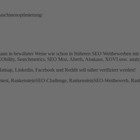
hmaschinenoptimierung/
kann in bewährter Weise wie schon in früheren SEO Wettbewerben mit d
EObility, Searchmetrics, SEO Moz, Ahrefs, Abakaus, XOVI usw. analys
ttsap, Linkedin, Facebook und Reddit soll näher verifiziert werden!
test, RankensteinSEO-Challenge, RankensteinSEO-Wettbewerb, Rank