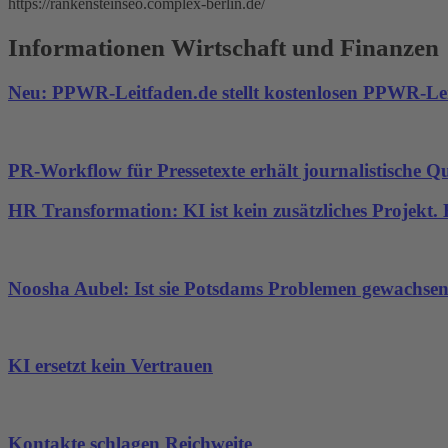
https://rankensteinseo.complex-berlin.de/
Informationen Wirtschaft und Finanzen
Neu: PPWR-Leitfaden.de stellt kostenlosen PPWR-Lei
PR-Workflow für Pressetexte erhält journalistische Qu
HR Transformation: KI ist kein zusätzliches Projekt
Noosha Aubel: Ist sie Potsdams Problemen gewachse
KI ersetzt kein Vertrauen
Kontakte schlagen Reichweite