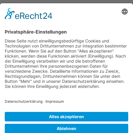
Dronus sichert sich 15 Millionen Dollar und treibt
den Aufbau autonomer Luftinfrastruktur voran
Wichtiges
Impressum
Datenschutz
Kooperation
Werbung
Presse- und Öffentlichkeitsarbeit
Aktuelles
Blog
Themenwelt
Zertifikat
Geprüfter Franchisegeber