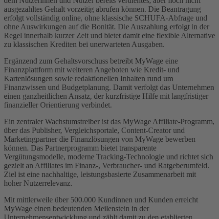
dem Nutzerinnen und Nutzer bereits verdientes, aber noch nicht
ausgezahltes Gehalt vorzeitig abrufen können. Die Beantragung
erfolgt vollständig online, ohne klassische SCHUFA-Abfrage und
ohne Auswirkungen auf die Bonität. Die Auszahlung erfolgt in der
Regel innerhalb kurzer Zeit und bietet damit eine flexible Alternative
zu klassischen Krediten bei unerwarteten Ausgaben.
Ergänzend zum Gehaltsvorschuss betreibt MyWage eine
Finanzplattform mit weiteren Angeboten wie Kredit- und
Kartenlösungen sowie redaktionellen Inhalten rund um
Finanzwissen und Budgetplanung. Damit verfolgt das Unternehmen
einen ganzheitlichen Ansatz, der kurzfristige Hilfe mit langfristiger
finanzieller Orientierung verbindet.
Ein zentraler Wachstumstreiber ist das MyWage Affiliate-Programm,
über das Publisher, Vergleichsportale, Content-Creator und
Marketingpartner die Finanzlösungen von MyWage bewerben
können. Das Partnerprogramm bietet transparente
Vergütungsmodelle, moderne Tracking-Technologie und richtet sich
gezielt an Affiliates im Finanz-, Verbraucher- und Ratgeberumfeld.
Ziel ist eine nachhaltige, leistungsbasierte Zusammenarbeit mit
hoher Nutzerrelevanz.
Mit mittlerweile über 500.000 Kundinnen und Kunden erreicht
MyWage einen bedeutenden Meilenstein in der
Unternehmensentwicklung und zählt damit zu den etablierten