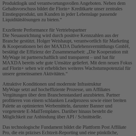
Produktlogik und verantwortungsvollen Angeboten. Neben dem
Gehaltsvorschuss bildet die Florin+ Kreditkarte unser zentrales
Einstiegsprodukt, um Kunden in jeder Lebenslage passende
Liquiditätslösungen zu bieten.“
Exzellente Performance für Vertriebspartner
Die Neuausrichtung wird durch positive Kennzahlen aus der
Branche gestützt. Holger Weishaupt, verantwortlich für Marketing
& Kooperationen bei der MAXDA Darlehensvermittlungs GmbH,
bestätigt die Effizienz der Zusammenarbeit: „Die Kooperation mit
MyWage ist partnerschaftlich und transparent – und hat für
MAXDA bereits sehr gute Umsätze geliefert. Mit dem neuen Fokus
auf Florin+ sehen wir erhebliches weiteres Wachstumspotenzial für
unsere gemeinsamen Aktivitäten.“
Attraktive Konditionen und modernste Infrastruktur
MyWage setzt auf hocheffiziente Prozesse, um Affiliates
Vergütungen über dem Branchenstandard anzubieten. Partner
profitieren von einem schlanken Leadprozess sowie einer breiten
Palette an optimierten Werbemitteln, darunter Banner und
vorgetestete E-MailTemplates. Darüber hinaus besteht die
Möglichkeit zur Anbindung über API / Schnittstelle.
Das technologische Fundament bildet die Plattform Post Affiliate
Pro, die ein präzises Echtzeit-Reporting und eine pünktliche,