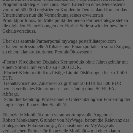
Programm strategisch neu aus. Nach Erreichen eines Meilensteins
von rund 500.000 registrierten Kunden in Deutschland forciert das
Unternehmen nun die Vermarktung seines erweiterten
Produktportfolios. Im Mittelpunkt der neuen Partnerstrategie stehen
die digitalen Finanzlösungen der Florin+ Serie sowie der bewährte
Gehaltsvorschuss.
Über das zentrale Partnerportal mywage.postaffiliatepro.com
erhalten professionelle Affiliates und Finanzportale ab sofort Zugang
zu einem klar strukturierten ProduktÖkosystem:
-Florin+ Kreditkarte: Digitales Kernprodukt ohne Jahresgebühr mit
einem SofortLimit von bis zu 4.000 EUR.
-Florin+ Kleinkredit: Kurzfristige Liquiditätslösungen bis zu 1.500
EUR.
-Gehaltsvorschuss: Zinsfreier Zugriff auf 50 EUR bis 500 EUR
bereits verdientes Einkommen – vollständig ohne SCHUFA-
Abfrage.
-Schuldnerberatung: Professionelle Unterstützung zur Förderung der
langfristigen finanziellen Stabilität.
Finanzielle Mobilität durch verantwortungsvolle Angebote
Robert Moukabary, Gründer von MyWage, betont die Relevanz der
strategischen Fokussierung: „Wir positionieren MyWage als
verlässlichen Partner für finanzielle Mobilität – mit einer klaren