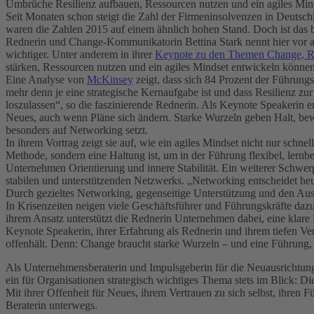
Umbrüche Resilienz aufbauen, Ressourcen nutzen und ein agiles Min
Seit Monaten schon steigt die Zahl der Firmeninsolvenzen in Deutsch
waren die Zahlen 2015 auf einem ähnlich hohen Stand. Doch ist das 
Rednerin und Change-Kommunikatorin Bettina Stark nennt hier vor al
wichtiger. Unter anderem in ihrer
Keynote zu den Themen Change, Res
stärken, Ressourcen nutzen und ein agiles Mindset entwickeln können
Eine Analyse von
McKinsey
zeigt, dass sich 84 Prozent der Führungs
mehr denn je eine strategische Kernaufgabe ist und dass Resilienz zur
loszulassen“, so die faszinierende Rednerin. Als Keynote Speakerin e
Neues, auch wenn Pläne sich ändern. Starke Wurzeln geben Halt, bew
besonders auf Networking setzt.
In ihrem Vortrag zeigt sie auf, wie ein agiles Mindset nicht nur schne
Methode, sondern eine Haltung ist, um in der Führung flexibel, lernb
Unternehmen Orientierung und innere Stabilität. Ein weiterer Schwer
stabilen und unterstützenden Netzwerks. „Networking entscheidet he
Durch gezieltes Networking, gegenseitige Unterstützung und den Au
In Krisenzeiten neigen viele Geschäftsführer und Führungskräfte dazu,
ihrem Ansatz unterstützt die Rednerin Unternehmen dabei, eine klare 
Keynote Speakerin, ihrer Erfahrung als Rednerin und ihrem tiefen Ver
offenhält. Denn: Change braucht starke Wurzeln – und eine Führung, di
Als Unternehmensberaterin und Impulsgeberin für die Neuausrichtun
ein für Organisationen strategisch wichtiges Thema stets im Blick
Mit ihrer Offenheit für Neues, ihrem Vertrauen zu sich selbst, ihre
Beraterin unterwegs.