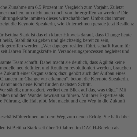
liche Zunahme um 6,5 Prozent im Vergleich zum Vorjahr. Zuletzt
hmer machen, um nicht auch noch von ihr ergriffen zu werden? Die
Führungskräfte inmitten dieses wirtschaftlichen Umbruchs immer
zeigt die Keynote Speakerin, wie Unternehmen gerade jetzt Resilienz
ür Bettina Stark ist das ein klarer Hinweis darauf, dass Change heute
ißt, Stabilität zu geben und gleichzeitig bereit zu sein,
k getroffen werden. „Wer dagegen resilient führt, schafft Raum für
eit Jahren Führungskräfte in Veränderungsprozessen begleitet und
esamte Team schafft. Dabei macht sie deutlich, dass Agilität keine
smodelle neu definiert und Routinen revolutioniert werden, brauchen
e Zukunft einer Organisation; dazu gehört auch der Aufbau eines
e Chancen im Change wir erkennen“, betont die Keynote Speakerin.
mit auch neue Kraft für den nächsten Schritt.
 ständig nur reagiert, verliert den Blick auf das, was trägt.“ Mit
alten und den Wandel bewusst zu führen. Mit ihrer Expertise als
ine Führung, die Halt gibt, Mut macht und den Weg in die Zukunft
eschäftsführerInnen auf dem Weg zum neuen Erfolg. Sie hält dabei
en ist Bettina Stark seit über 10 Jahren im DACH-Bereich als