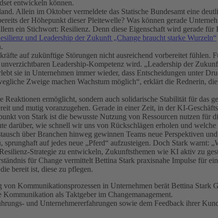
dset entwickeln können.
land. Allein im Oktober vermeldete das Statische Bundesamt eine deut
bereits der Höhepunkt dieser Pleitewelle? Was können gerade Unterne
lem ein Stichwort: Resilienz. Denn diese Eigenschaft wird gerade für 
ilienz und Leadership der Zukunft „Change braucht starke Wurzeln“
.
kräfte auf zukünftige Störungen nicht ausreichend vorbereitet fühlen. F
 unverzichtbaren Leadership-Kompetenz wird. „Leadership der Zukunft he
rlebt sie in Unternehmen immer wieder, dass Entscheidungen unter Druc
egliche Zweige machen Wachstum möglich“, erklärt die Rednerin, die s
lle Reaktionen ermöglicht, sondern auch solidarische Stabilität für das g
ereit und mutig voranzugehen. Gerade in einer Zeit, in der KI-Geschäft
punkt von Stark ist die bewusste Nutzung von Ressourcen nutzen für di
ute darüber, wie schnell wir uns von Rückschlägen erholen und welch
stausch über Branchen hinweg gewinnen Teams neue Perspektiven und da
 sprunghaft auf jedes neue „Pferd“ aufzusteigen. Doch Stark warnt: „Wer
Resilienz-Strategie zu entwickeln, Zukunftsthemen wie KI aktiv zu gest
ständnis für Change vermittelt Bettina Stark praxisnahe Impulse für e
e bereit ist, diese zu pflegen.
g von Kommunikationsprozessen in Unternehmen berät Bettina Stark G
: Die Kommunikation als Taktgeber im Changemanagement.
n Führungs- und Unternehmererfahrungen sowie dem Feedback ihrer Kund