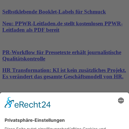
Selbstklebende Booklet-Labels für Schmuck
Neu: PPWR-Leitfaden.de stellt kostenlosen PPWR-
Leitfaden als PDF bereit
PR-Workflow für Pressetexte erhält journalistische
Qualitätskontrolle
HR Transformation: KI ist kein zusätzliches Projekt.
Es verändert das gesamte Geschäftsmodell von HR.
Noosha Aubel: Ist sie Potsdams Problemen
gewachsen?
Wichtiges
Impressum