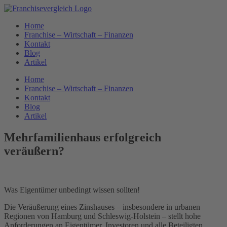
Zum
Inhalt
Home
springen
Franchise – Wirtschaft – Finanzen
Kontakt
Blog
Artikel
Home
Franchise – Wirtschaft – Finanzen
Kontakt
Blog
Artikel
Mehrfamilienhaus erfolgreich
veräußern?
Was Eigentümer unbedingt wissen sollten!
Die Veräußerung eines Zinshauses – insbesondere in urbanen
Regionen von Hamburg und Schleswig-Holstein – stellt hohe
Anforderungen an Eigentümer, Investoren und alle Beteiligten.