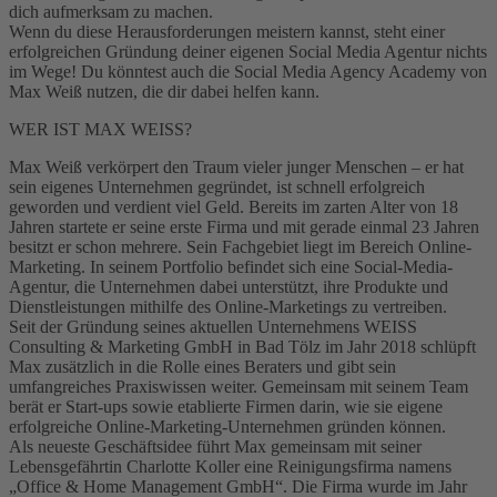
dich aufmerksam zu machen.
Wenn du diese Herausforderungen meistern kannst, steht einer
erfolgreichen Gründung deiner eigenen Social Media Agentur nichts
im Wege! Du könntest auch die Social Media Agency Academy von
Max Weiß nutzen, die dir dabei helfen kann.
WER IST MAX WEISS?
Max Weiß verkörpert den Traum vieler junger Menschen – er hat
sein eigenes Unternehmen gegründet, ist schnell erfolgreich
geworden und verdient viel Geld. Bereits im zarten Alter von 18
Jahren startete er seine erste Firma und mit gerade einmal 23 Jahren
besitzt er schon mehrere. Sein Fachgebiet liegt im Bereich Online-
Marketing. In seinem Portfolio befindet sich eine Social-Media-
Agentur, die Unternehmen dabei unterstützt, ihre Produkte und
Dienstleistungen mithilfe des Online-Marketings zu vertreiben.
Seit der Gründung seines aktuellen Unternehmens WEISS
Consulting & Marketing GmbH in Bad Tölz im Jahr 2018 schlüpft
Max zusätzlich in die Rolle eines Beraters und gibt sein
umfangreiches Praxiswissen weiter. Gemeinsam mit seinem Team
berät er Start-ups sowie etablierte Firmen darin, wie sie eigene
erfolgreiche Online-Marketing-Unternehmen gründen können.
Als neueste Geschäftsidee führt Max gemeinsam mit seiner
Lebensgefährtin Charlotte Koller eine Reinigungsfirma namens
„Office & Home Management GmbH“. Die Firma wurde im Jahr