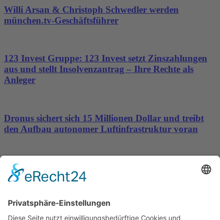
Willi Arsan & Christoph Schwedler werden
münchen.tv-Geschäftsführer
123 Invest Gruppe: 123 Invest setzt Zinszahlungen
aus und stellt Insolvenzantrag – Ihre Rechte als
Anleger
Dronus sichert sich 15 Millionen Dollar und treibt
den Aufbau autonomer Luftinfrastruktur voran
Silver Lake Ltd. setzt Expansionskurs fort –
Deutschland rückt in den Fokus
Wichtiges
Impressum