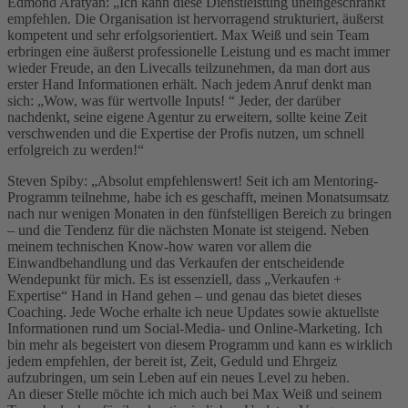
Edmond Aratyan: „Ich kann diese Dienstleistung uneingeschränkt
empfehlen. Die Organisation ist hervorragend strukturiert, äußerst
kompetent und sehr erfolgsorientiert. Max Weiß und sein Team
erbringen eine äußerst professionelle Leistung und es macht immer
wieder Freude, an den Livecalls teilzunehmen, da man dort aus
erster Hand Informationen erhält. Nach jedem Anruf denkt man
sich: „Wow, was für wertvolle Inputs! “ Jeder, der darüber
nachdenkt, seine eigene Agentur zu erweitern, sollte keine Zeit
verschwenden und die Expertise der Profis nutzen, um schnell
erfolgreich zu werden!“
Steven Spiby: „Absolut empfehlenswert! Seit ich am Mentoring-
Programm teilnehme, habe ich es geschafft, meinen Monatsumsatz
nach nur wenigen Monaten in den fünfstelligen Bereich zu bringen
– und die Tendenz für die nächsten Monate ist steigend. Neben
meinem technischen Know-how waren vor allem die
Einwandbehandlung und das Verkaufen der entscheidende
Wendepunkt für mich. Es ist essenziell, dass „Verkaufen +
Expertise“ Hand in Hand gehen – und genau das bietet dieses
Coaching. Jede Woche erhalte ich neue Updates sowie aktuellste
Informationen rund um Social-Media- und Online-Marketing. Ich
bin mehr als begeistert von diesem Programm und kann es wirklich
jedem empfehlen, der bereit ist, Zeit, Geduld und Ehrgeiz
aufzubringen, um sein Leben auf ein neues Level zu heben.
An dieser Stelle möchte ich mich auch bei Max Weiß und seinem