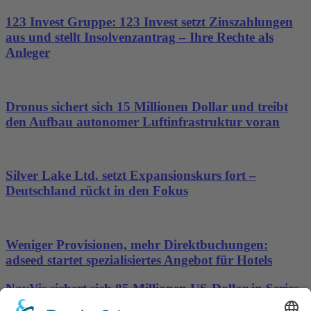
123 Invest Gruppe: 123 Invest setzt Zinszahlungen
aus und stellt Insolvenzantrag – Ihre Rechte als
Anleger
Dronus sichert sich 15 Millionen Dollar und treibt
den Aufbau autonomer Luftinfrastruktur voran
Silver Lake Ltd. setzt Expansionskurs fort –
Deutschland rückt in den Fokus
Weniger Provisionen, mehr Direktbuchungen:
adseed startet spezialisiertes Angebot für Hotels
NavVis sichert sich 85 Millionen US-Dollar in Series-
D-Finanzierungsrunde, um die Datengrundlage für