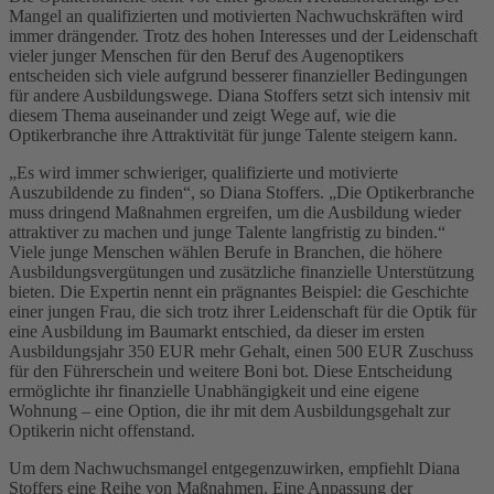
Mangel an qualifizierten und motivierten Nachwuchskräften wird
immer drängender. Trotz des hohen Interesses und der Leidenschaft
vieler junger Menschen für den Beruf des Augenoptikers
entscheiden sich viele aufgrund besserer finanzieller Bedingungen
für andere Ausbildungswege. Diana Stoffers setzt sich intensiv mit
diesem Thema auseinander und zeigt Wege auf, wie die
Optikerbranche ihre Attraktivität für junge Talente steigern kann.
„Es wird immer schwieriger, qualifizierte und motivierte
Auszubildende zu finden“, so Diana Stoffers. „Die Optikerbranche
muss dringend Maßnahmen ergreifen, um die Ausbildung wieder
attraktiver zu machen und junge Talente langfristig zu binden.“
Viele junge Menschen wählen Berufe in Branchen, die höhere
Ausbildungsvergütungen und zusätzliche finanzielle Unterstützung
bieten. Die Expertin nennt ein prägnantes Beispiel: die Geschichte
einer jungen Frau, die sich trotz ihrer Leidenschaft für die Optik für
eine Ausbildung im Baumarkt entschied, da dieser im ersten
Ausbildungsjahr 350 EUR mehr Gehalt, einen 500 EUR Zuschuss
für den Führerschein und weitere Boni bot. Diese Entscheidung
ermöglichte ihr finanzielle Unabhängigkeit und eine eigene
Wohnung – eine Option, die ihr mit dem Ausbildungsgehalt zur
Optikerin nicht offenstand.
Um dem Nachwuchsmangel entgegenzuwirken, empfiehlt Diana
Stoffers eine Reihe von Maßnahmen. Eine Anpassung der