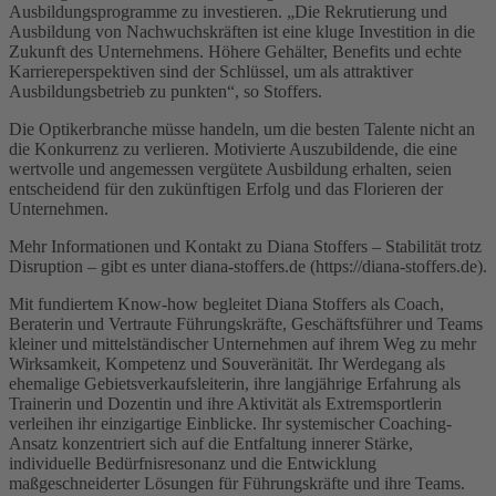
Ausbildungsprogramme zu investieren. „Die Rekrutierung und
Ausbildung von Nachwuchskräften ist eine kluge Investition in die
Zukunft des Unternehmens. Höhere Gehälter, Benefits und echte
Karriereperspektiven sind der Schlüssel, um als attraktiver
Ausbildungsbetrieb zu punkten“, so Stoffers.
Die Optikerbranche müsse handeln, um die besten Talente nicht an
die Konkurrenz zu verlieren. Motivierte Auszubildende, die eine
wertvolle und angemessen vergütete Ausbildung erhalten, seien
entscheidend für den zukünftigen Erfolg und das Florieren der
Unternehmen.
Mehr Informationen und Kontakt zu Diana Stoffers – Stabilität trotz
Disruption – gibt es unter diana-stoffers.de (https://diana-stoffers.de).
Mit fundiertem Know-how begleitet Diana Stoffers als Coach,
Beraterin und Vertraute Führungskräfte, Geschäftsführer und Teams
kleiner und mittelständischer Unternehmen auf ihrem Weg zu mehr
Wirksamkeit, Kompetenz und Souveränität. Ihr Werdegang als
ehemalige Gebietsverkaufsleiterin, ihre langjährige Erfahrung als
Trainerin und Dozentin und ihre Aktivität als Extremsportlerin
verleihen ihr einzigartige Einblicke. Ihr systemischer Coaching-
Ansatz konzentriert sich auf die Entfaltung innerer Stärke,
individuelle Bedürfnisresonanz und die Entwicklung
maßgeschneiderter Lösungen für Führungskräfte und ihre Teams.