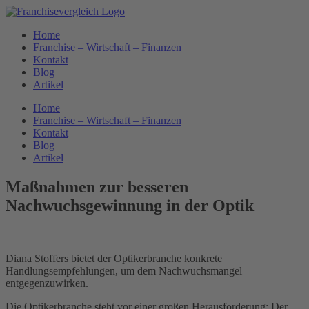
Zum
Inhalt
Home
springen
Franchise – Wirtschaft – Finanzen
Kontakt
Blog
Artikel
Home
Franchise – Wirtschaft – Finanzen
Kontakt
Blog
Artikel
Maßnahmen zur besseren
Nachwuchsgewinnung in der Optik
Diana Stoffers bietet der Optikerbranche konkrete
Handlungsempfehlungen, um dem Nachwuchsmangel
entgegenzuwirken.
Die Optikerbranche steht vor einer großen Herausforderung: Der