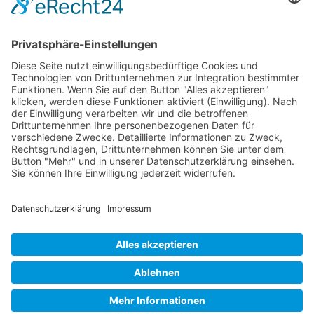
physische KI bereitzustellen
Wichtiges
Impressum
Datenschutz
Kooperation
Werbung
Presse- und Öffentlichkeitsarbeit
Aktuelles
Blog
Themenwelt
Zertifikat
Geprüfter Franchisegeber
© 2023 Franchisevergleich.eu