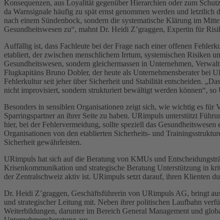
Konsequenzen, aus Loyalität gegenüber Hierarchien oder zum Schutz 
da Warnsignale häufig zu spät ernst genommen werden und letztlich da
nach einem Sündenbock, sondern die systematische Klärung im Mittelpu
Gesundheitswesen zu“, mahnt Dr. Heidi Z’graggen, Expertin für Ri
Auffällig ist, dass Fachleute bei der Frage nach einer offenen Fehle
etabliert, der zwischen menschlichem Irrtum, systemischen Risiken und
Gesundheitswesen, sondern gleichermassen in Unternehmen, Verwalt
Flugkapitäns Bruno Dobler, der heute als Unternehmensberater bei URi
Fehlerkultur seit jeher über Sicherheit und Stabilität entscheiden. „D
nicht improvisiert, sondern strukturiert bewältigt werden können“, s
Besonders in sensiblen Organisationen zeigt sich, wie wichtig es für V
Sparringspartner an ihrer Seite zu haben. URimpuls unterstützt Führ
hier, bei der Fehlervermeidung, sollte speziell das Gesundheitswese
Organisationen von den etablierten Sicherheits- und Trainingsstrukture
Sicherheit gewährleisten.
URimpuls hat sich auf die Beratung von KMUs und Entscheidungsträge
Krisenkommunikation und strategische Beratung Unterstützung in k
der Zentralschweiz aktiv ist. URimpuls setzt darauf, ihren Klienten 
Dr. Heidi Z’graggen, Geschäftsführerin von URimpuls AG, bringt aus
und strategischer Leitung mit. Neben ihrer politischen Laufbahn verfü
Weiterbildungen, darunter im Bereich General Management und globale
Unternehmensberatung aus.