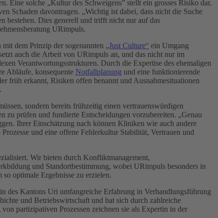
 Eine solche „Kultur des Schweigens” stellt ein grosses Risiko dar,
iven Schaden davontragen. „Wichtig ist dabei, dass nicht die Suche
bestehen. Dies generell und trifft nicht nur auf das
rnehmensberatung URimpuls.
ch mit dem Prinzip der sogenannten
„Just Culture“
ein Umgang
 setzt auch die Arbeit von URimpuls an, und das nicht nur im
xen Verantwortungsstrukturen. Durch die Expertise des ehemaligen
lare Abläufe, konsequente
Notfallplanung
und eine funktionierende
Fehler früh erkannt, Risiken offen benannt und Ausnahmesituationen
.
u müssen, sondern bereits frühzeitig einen vertrauenswürdigen
nen zu prüfen und fundierte Entscheidungen vorzubereiten. „Genau
raggen. Ihrer Einschätzung nach können Kliniken wie auch andere
 Prozesse und eine offene Fehlerkultur Stabilität, Vertrauen und
ialisiert. Wir bieten durch Konfliktmanagement,
werkbildung und Standortbestimmung, wobei URimpuls besonders in
 so optimale Ergebnisse zu erzielen.
ätin des Kantons Uri umfangreiche Erfahrung in Verhandlungsführung
hichte und Betriebswirtschaft und hat sich durch zahlreiche
n partizipativen Prozessen zeichnen sie als Expertin in der