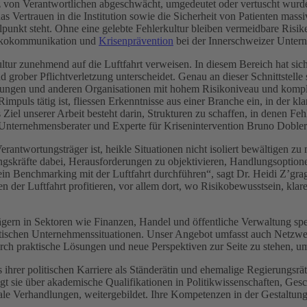
von Verantwortlichen abgeschwächt, umgedeutet oder vertuscht wurden.
s Vertrauen in die Institution sowie die Sicherheit von Patienten mass
nkt steht. Ohne eine gelebte Fehlerkultur bleiben vermeidbare Risiken 
sikokommunikation und
Krisenprävention
bei der Innerschweizer Unte
rkultur zunehmend auf die Luftfahrt verweisen. In diesem Bereich hat si
 grober Pflichtverletzung unterscheidet. Genau an dieser Schnittstelle
ungen und anderen Organisationen mit hohem Risikoniveau und komple
mpuls tätig ist, fliessen Erkenntnisse aus einer Branche ein, in der k
as Ziel unserer Arbeit besteht darin, Strukturen zu schaffen, in denen 
o Unternehmensberater und Experte für Krisenintervention Bruno Dobler
erantwortungsträger ist, heikle Situationen nicht isoliert bewältigen z
ungskräfte dabei, Herausforderungen zu objektivieren, Handlungsoptio
n ein Benchmarking mit der Luftfahrt durchführen“, sagt Dr. Heidi Z’g
n der Luftfahrt profitieren, vor allem dort, wo Risikobewusstsein, klare
rn in Sektoren wie Finanzen, Handel und öffentliche Verwaltung spez
ritischen Unternehmenssituationen. Unser Angebot umfasst auch Netz
durch praktische Lösungen und neue Perspektiven zur Seite zu stehen, um
 ihrer politischen Karriere als Ständerätin und ehemalige Regierungsr
gt sie über akademische Qualifikationen in Politikwissenschaften, Gesc
 Verhandlungen, weitergebildet. Ihre Kompetenzen in der Gestaltung vo