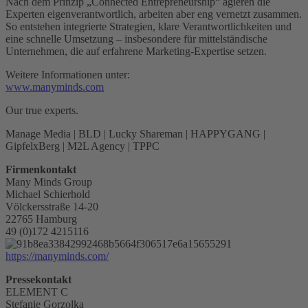
Nach dem Prinzip „Connected Entrepreneurship“ agieren die
Experten eigenverantwortlich, arbeiten aber eng vernetzt zusammen.
So entstehen integrierte Strategien, klare Verantwortlichkeiten und
eine schnelle Umsetzung – insbesondere für mittelständische
Unternehmen, die auf erfahrene Marketing-Expertise setzen.
Weitere Informationen unter:
www.manyminds.com
Our true experts.
Manage Media | BLD | Lucky Shareman | HAPPYGANG |
GipfelxBerg | M2L Agency | TPPC
Firmenkontakt
Many Minds Group
Michael Schierhold
Völckersstraße 14-20
22765 Hamburg
49 (0)172 4215116
https://manyminds.com/
Pressekontakt
ELEMENT C
Stefanie Gorzolka