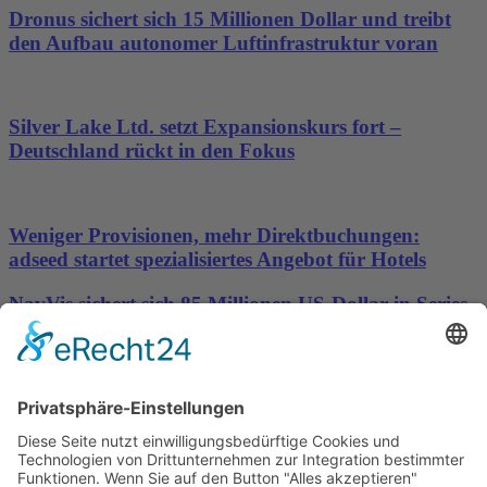
Dronus sichert sich 15 Millionen Dollar und treibt
den Aufbau autonomer Luftinfrastruktur voran
Silver Lake Ltd. setzt Expansionskurs fort –
Deutschland rückt in den Fokus
Weniger Provisionen, mehr Direktbuchungen:
adseed startet spezialisiertes Angebot für Hotels
NavVis sichert sich 85 Millionen US-Dollar in Series-
D-Finanzierungsrunde, um die Datengrundlage für
physische KI bereitzustellen
Wichtiges
Impressum
Datenschutz