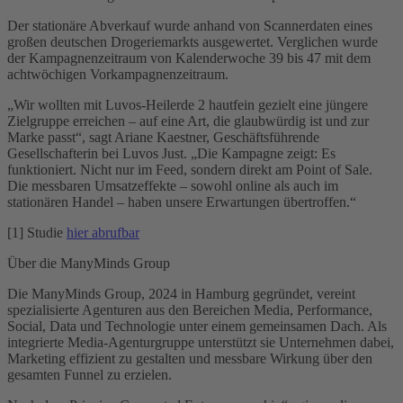
Der stationäre Abverkauf wurde anhand von Scannerdaten eines
großen deutschen Drogeriemarkts ausgewertet. Verglichen wurde
der Kampagnenzeitraum von Kalenderwoche 39 bis 47 mit dem
achtwöchigen Vorkampagnenzeitraum.
„Wir wollten mit Luvos-Heilerde 2 hautfein gezielt eine jüngere
Zielgruppe erreichen – auf eine Art, die glaubwürdig ist und zur
Marke passt“, sagt Ariane Kaestner, Geschäftsführende
Gesellschafterin bei Luvos Just. „Die Kampagne zeigt: Es
funktioniert. Nicht nur im Feed, sondern direkt am Point of Sale.
Die messbaren Umsatzeffekte – sowohl online als auch im
stationären Handel – haben unsere Erwartungen übertroffen.“
[1] Studie
hier abrufbar
Über die ManyMinds Group
Die ManyMinds Group, 2024 in Hamburg gegründet, vereint
spezialisierte Agenturen aus den Bereichen Media, Performance,
Social, Data und Technologie unter einem gemeinsamen Dach. Als
integrierte Media-Agenturgruppe unterstützt sie Unternehmen dabei,
Marketing effizient zu gestalten und messbare Wirkung über den
gesamten Funnel zu erzielen.