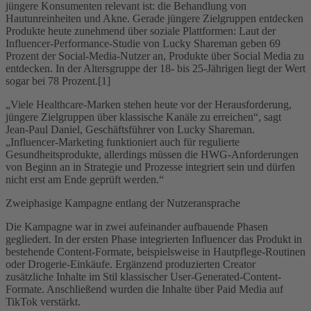
jüngere Konsumenten relevant ist: die Behandlung von
Hautunreinheiten und Akne. Gerade jüngere Zielgruppen entdecken
Produkte heute zunehmend über soziale Plattformen: Laut der
Influencer-Performance-Studie von Lucky Shareman geben 69
Prozent der Social-Media-Nutzer an, Produkte über Social Media zu
entdecken. In der Altersgruppe der 18- bis 25-Jährigen liegt der Wert
sogar bei 78 Prozent.[1]
„Viele Healthcare-Marken stehen heute vor der Herausforderung,
jüngere Zielgruppen über klassische Kanäle zu erreichen“, sagt
Jean-Paul Daniel, Geschäftsführer von Lucky Shareman.
„Influencer-Marketing funktioniert auch für regulierte
Gesundheitsprodukte, allerdings müssen die HWG-Anforderungen
von Beginn an in Strategie und Prozesse integriert sein und dürfen
nicht erst am Ende geprüft werden.“
Zweiphasige Kampagne entlang der Nutzeransprache
Die Kampagne war in zwei aufeinander aufbauende Phasen
gegliedert. In der ersten Phase integrierten Influencer das Produkt in
bestehende Content-Formate, beispielsweise in Hautpflege-Routinen
oder Drogerie-Einkäufe. Ergänzend produzierten Creator
zusätzliche Inhalte im Stil klassischer User-Generated-Content-
Formate. Anschließend wurden die Inhalte über Paid Media auf
TikTok verstärkt.