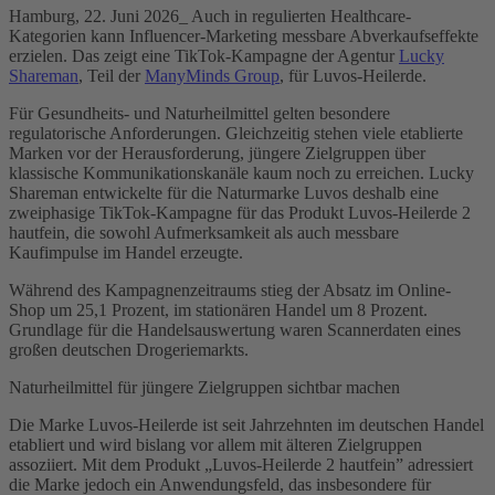
Hamburg, 22. Juni 2026_ Auch in regulierten Healthcare-
Kategorien kann Influencer-Marketing messbare Abverkaufseffekte
erzielen. Das zeigt eine TikTok-Kampagne der Agentur
Lucky
Shareman
, Teil der
ManyMinds Group
, für Luvos-Heilerde.
Für Gesundheits- und Naturheilmittel gelten besondere
regulatorische Anforderungen. Gleichzeitig stehen viele etablierte
Marken vor der Herausforderung, jüngere Zielgruppen über
klassische Kommunikationskanäle kaum noch zu erreichen. Lucky
Shareman entwickelte für die Naturmarke Luvos deshalb eine
zweiphasige TikTok-Kampagne für das Produkt Luvos-Heilerde 2
hautfein, die sowohl Aufmerksamkeit als auch messbare
Kaufimpulse im Handel erzeugte.
Während des Kampagnenzeitraums stieg der Absatz im Online-
Shop um 25,1 Prozent, im stationären Handel um 8 Prozent.
Grundlage für die Handelsauswertung waren Scannerdaten eines
großen deutschen Drogeriemarkts.
Naturheilmittel für jüngere Zielgruppen sichtbar machen
Die Marke Luvos-Heilerde ist seit Jahrzehnten im deutschen Handel
etabliert und wird bislang vor allem mit älteren Zielgruppen
assoziiert. Mit dem Produkt „Luvos-Heilerde 2 hautfein” adressiert
die Marke jedoch ein Anwendungsfeld, das insbesondere für