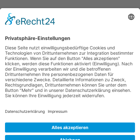
Dronus sichert sich 15 Millionen Dollar und treibt
den Aufbau autonomer Luftinfrastruktur voran
Wichtiges
Impressum
Datenschutz
Kooperation
Werbung
Presse- und Öffentlichkeitsarbeit
Aktuelles
Blog
Themenwelt
Zertifikat
Geprüfter Franchisegeber