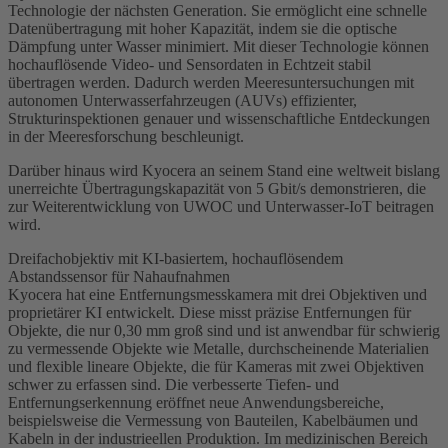
Technologie der nächsten Generation. Sie ermöglicht eine schnelle
Datenübertragung mit hoher Kapazität, indem sie die optische
Dämpfung unter Wasser minimiert. Mit dieser Technologie können
hochauflösende Video- und Sensordaten in Echtzeit stabil
übertragen werden. Dadurch werden Meeresuntersuchungen mit
autonomen Unterwasserfahrzeugen (AUVs) effizienter,
Strukturinspektionen genauer und wissenschaftliche Entdeckungen
in der Meeresforschung beschleunigt.
Darüber hinaus wird Kyocera an seinem Stand eine weltweit bislang
unerreichte Übertragungskapazität von 5 Gbit/s demonstrieren, die
zur Weiterentwicklung von UWOC und Unterwasser-IoT beitragen
wird.
Dreifachobjektiv mit KI-basiertem, hochauflösendem
Abstandssensor für Nahaufnahmen
Kyocera hat eine Entfernungsmesskamera mit drei Objektiven und
proprietärer KI entwickelt. Diese misst präzise Entfernungen für
Objekte, die nur 0,30 mm groß sind und ist anwendbar für schwierig
zu vermessende Objekte wie Metalle, durchscheinende Materialien
und flexible lineare Objekte, die für Kameras mit zwei Objektiven
schwer zu erfassen sind. Die verbesserte Tiefen- und
Entfernungserkennung eröffnet neue Anwendungsbereiche,
beispielsweise die Vermessung von Bauteilen, Kabelbäumen und
Kabeln in der industrieellen Produktion. Im medizinischen Bereich