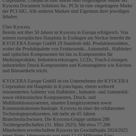
Corporation. Cotopat ist eine Marke oder eingetragene Marke der
Kyocera Document Solutions Inc. PCIe ist eine eingetragene Marke
der PCI-SIG. Alle anderen Marken sind Eigentum ihrer jeweiligen
Inhaber.
Über Kyocera
Bereits seit über 50 Jahren ist Kyocera in Europa erfolgreich. Von
seinem europäischen Hauptsitz in Esslingen am Neckar betreibt die
KYOCERA Europe GmbH 29 Standorte inkl. Produktionsstätten,
wobei die Produktpalette von Feinkeramik-, Automobil-, Halbleiter-
und optischen Komponenten bis hin zu Komponenten für
Medizinprodukte, Industriewerkzeugen, LCDs, Touch-Lösungen,
industriellen Druck-Komponenten und Konsumgütern wie Küchen-
und Büroartikeln reicht.
KYOCERA Europe GmbH ist ein Unternehmen der KYOCERA
Corporation mit Hauptsitz in Kyoto/Japan, einem weltweit
renommierten Anbieter von Halbleiter-, Industrie- und Automobil-
sowie elektronischen Komponenten, Druck- und
Multifunktionssystemen, smarten Energiesystemen sowie
Kommunikationstechnologie. Kyocera ist einer der erfahrensten
Technologieproduzenten, mit mehr als 65 Jahren
Branchenfachwissen. Die Kyocera-Gruppe umfasst 288
Tochtergesellschaften (31. März 2025). Mit etwa 77.200
Mitarbeitern erwirtschaftete Kyocera im Geschäftsjahr 2024/2025
einen Netto-Jahresumsatz von rund 12,43 Milliarden Euro.