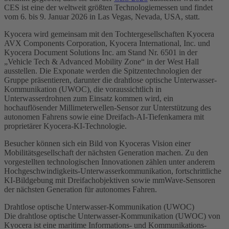
CES ist eine der weltweit größten Technologiemessen und findet
vom 6. bis 9. Januar 2026 in Las Vegas, Nevada, USA, statt.
Kyocera wird gemeinsam mit den Tochtergesellschaften Kyocera
AVX Components Corporation, Kyocera International, Inc. und
Kyocera Document Solutions Inc. am Stand Nr. 6501 in der
„Vehicle Tech & Advanced Mobility Zone“ in der West Hall
ausstellen. Die Exponate werden die Spitzentechnologien der
Gruppe präsentieren, darunter die drahtlose optische Unterwasser-
Kommunikation (UWOC), die voraussichtlich in
Unterwasserdrohnen zum Einsatz kommen wird, ein
hochauflösender Millimeterwellen-Sensor zur Unterstützung des
autonomen Fahrens sowie eine Dreifach-AI-Tiefenkamera mit
proprietärer Kyocera-KI-Technologie.
Besucher können sich ein Bild von Kyoceras Vision einer
Mobilitätsgesellschaft der nächsten Generation machen. Zu den
vorgestellten technologischen Innovationen zählen unter anderem
Hochgeschwindigkeits-Unterwasserkommunikation, fortschrittliche
KI-Bildgebung mit Dreifachobjektiven sowie mmWave-Sensoren
der nächsten Generation für autonomes Fahren.
Drahtlose optische Unterwasser-Kommunikation (UWOC)
Die drahtlose optische Unterwasser-Kommunikation (UWOC) von
Kyocera ist eine maritime Informations- und Kommunikations-