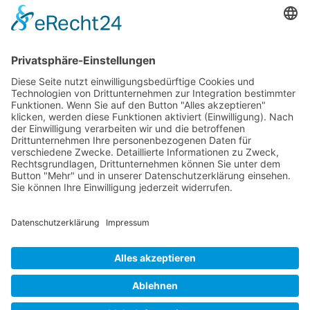
Dronus sichert sich 15 Millionen Dollar und treibt
den Aufbau autonomer Luftinfrastruktur voran
Wichtiges
Impressum
Datenschutz
Kooperation
Werbung
Presse- und Öffentlichkeitsarbeit
Aktuelles
Blog
Themenwelt
Zertifikat
Geprüfter Franchisegeber
© 2023 Franchisevergleich.eu