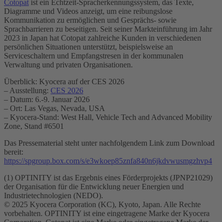
Cotopat
ist ein Echtzeit-Spracherkennungssystem, das Texte,
Diagramme und Videos anzeigt, um eine reibungslose
Kommunikation zu ermöglichen und Gesprächs- sowie
Sprachbarrieren zu beseitigen. Seit seiner Markteinführung im Jahr
2023 in Japan hat Cotopat zahlreiche Kunden in verschiedenen
persönlichen Situationen unterstützt, beispielsweise an
Serviceschaltern und Empfangstresen in der kommunalen
Verwaltung und privaten Organisationen.
Überblick: Kyocera auf der CES 2026
– Ausstellung:
CES 2026
– Datum: 6.-9. Januar 2026
– Ort: Las Vegas, Nevada, USA
– Kyocera-Stand: West Hall, Vehicle Tech and Advanced Mobility
Zone, Stand #6501
Das Pressematerial steht unter nachfolgendem Link zum Download
bereit:
https://spgroup.box.com/s/e3wkoep85znfa840n6jkdvwusmgzhvp4
(1) OPTINITY ist das Ergebnis eines Förderprojekts (JPNP21029)
der Organisation für die Entwicklung neuer Energien und
Industrietechnologien (NEDO).
© 2025 Kyocera Corporation (KC), Kyoto, Japan. Alle Rechte
vorbehalten. OPTINITY ist eine eingetragene Marke der Kyocera