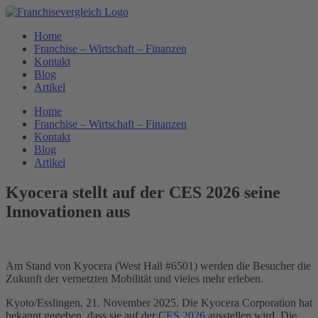
Zum
Inhalt
Home
springen
Franchise – Wirtschaft – Finanzen
Kontakt
Blog
Artikel
Home
Franchise – Wirtschaft – Finanzen
Kontakt
Blog
Artikel
Kyocera stellt auf der CES 2026 seine
Innovationen aus
Am Stand von Kyocera (West Hall #6501) werden die Besucher die
Zukunft der vernetzten Mobilität und vieles mehr erleben.
Kyoto/Esslingen, 21. November 2025. Die Kyocera Corporation hat
bekannt gegeben, dass sie auf der
CES 2026
ausstellen wird. Die