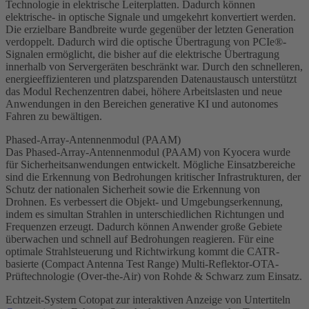
Technologie in elektrische Leiterplatten. Dadurch können
elektrische- in optische Signale und umgekehrt konvertiert werden.
Die erzielbare Bandbreite wurde gegenüber der letzten Generation
verdoppelt. Dadurch wird die optische Übertragung von PCIe®-
Signalen ermöglicht, die bisher auf die elektrische Übertragung
innerhalb von Servergeräten beschränkt war. Durch den schnelleren,
energieeffizienteren und platzsparenden Datenaustausch unterstützt
das Modul Rechenzentren dabei, höhere Arbeitslasten und neue
Anwendungen in den Bereichen generative KI und autonomes
Fahren zu bewältigen.
Phased-Array-Antennenmodul (PAAM)
Das Phased-Array-Antennenmodul (PAAM) von Kyocera wurde
für Sicherheitsanwendungen entwickelt. Mögliche Einsatzbereiche
sind die Erkennung von Bedrohungen kritischer Infrastrukturen, der
Schutz der nationalen Sicherheit sowie die Erkennung von
Drohnen. Es verbessert die Objekt- und Umgebungserkennung,
indem es simultan Strahlen in unterschiedlichen Richtungen und
Frequenzen erzeugt. Dadurch können Anwender große Gebiete
überwachen und schnell auf Bedrohungen reagieren. Für eine
optimale Strahlsteuerung und Richtwirkung kommt die CATR-
basierte (Compact Antenna Test Range) Multi-Reflektor-OTA-
Prüftechnologie (Over-the-Air) von Rohde & Schwarz zum Einsatz.
Echtzeit-System Cotopat zur interaktiven Anzeige von Untertiteln