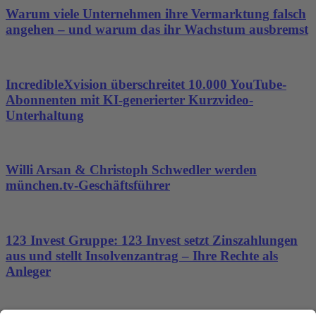
Warum viele Unternehmen ihre Vermarktung falsch
angehen – und warum das ihr Wachstum ausbremst
IncredibleXvision überschreitet 10.000 YouTube-
Abonnenten mit KI-generierter Kurzvideo-
Unterhaltung
Willi Arsan & Christoph Schwedler werden
münchen.tv-Geschäftsführer
123 Invest Gruppe: 123 Invest setzt Zinszahlungen
aus und stellt Insolvenzantrag – Ihre Rechte als
Anleger