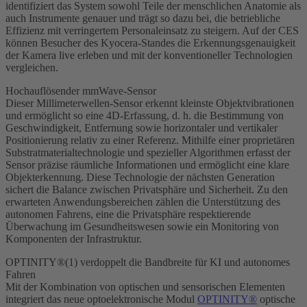
identifiziert das System sowohl Teile der menschlichen Anatomie als
auch Instrumente genauer und trägt so dazu bei, die betriebliche
Effizienz mit verringertem Personaleinsatz zu steigern. Auf der CES
können Besucher des Kyocera-Standes die Erkennungsgenauigkeit
der Kamera live erleben und mit der konventioneller Technologien
vergleichen.
Hochauflösender mmWave-Sensor
Dieser Millimeterwellen-Sensor erkennt kleinste Objektvibrationen
und ermöglicht so eine 4D-Erfassung, d. h. die Bestimmung von
Geschwindigkeit, Entfernung sowie horizontaler und vertikaler
Positionierung relativ zu einer Referenz. Mithilfe einer proprietären
Substratmaterialtechnologie und spezieller Algorithmen erfasst der
Sensor präzise räumliche Informationen und ermöglicht eine klare
Objekterkennung. Diese Technologie der nächsten Generation
sichert die Balance zwischen Privatsphäre und Sicherheit. Zu den
erwarteten Anwendungsbereichen zählen die Unterstützung des
autonomen Fahrens, eine die Privatsphäre respektierende
Überwachung im Gesundheitswesen sowie ein Monitoring von
Komponenten der Infrastruktur.
OPTINITY®(1) verdoppelt die Bandbreite für KI und autonomes
Fahren
Mit der Kombination von optischen und sensorischen Elementen
integriert das neue optoelektronische Modul
OPTINITY®
optische