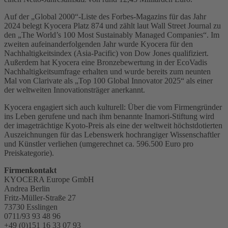
Auf der „Global 2000“-Liste des Forbes-Magazins für das Jahr
2024 belegt Kyocera Platz 874 und zählt laut Wall Street Journal zu
den „The World’s 100 Most Sustainably Managed Companies“. Im
zweiten aufeinanderfolgenden Jahr wurde Kyocera für den
Nachhaltigkeitsindex (Asia-Pacific) von Dow Jones qualifiziert.
Außerdem hat Kyocera eine Bronzebewertung in der EcoVadis
Nachhaltigkeitsumfrage erhalten und wurde bereits zum neunten
Mal von Clarivate als „Top 100 Global Innovator 2025“ als einer
der weltweiten Innovationsträger anerkannt.
Kyocera engagiert sich auch kulturell: Über die vom Firmengründer
ins Leben gerufene und nach ihm benannte Inamori-Stiftung wird
der imageträchtige Kyoto-Preis als eine der weltweit höchstdotierten
Auszeichnungen für das Lebenswerk hochrangiger Wissenschaftler
und Künstler verliehen (umgerechnet ca. 596.500 Euro pro
Preiskategorie).
Firmenkontakt
KYOCERA Europe GmbH
Andrea Berlin
Fritz-Müller-Straße 27
73730 Esslingen
0711/93 93 48 96
+49 (0)151 16 33 07 93