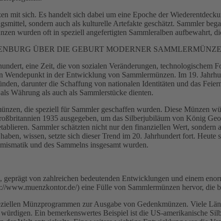
n mit sich. Es handelt sich dabei um eine Epoche der Wiederentdecku
mittel, sondern auch als kulturelle Artefakte geschätzt. Sammler bega
zen wurden oft in speziell angefertigten Sammleralben aufbewahrt, d
ENBURG ÜBER DIE GEBURT MODERNER SAMMLERMÜNZ
ndert, eine Zeit, die von sozialen Veränderungen, technologischem Fo
den Wendepunkt in der Entwicklung von Sammlermünzen. Im 19. Jahrhu
n, darunter die Schaffung von nationalen Identitäten und das Feiern h
 als Währung als auch als Sammlerstücke dienten.
zen, die speziell für Sammler geschaffen wurden. Diese Münzen würdi
Großbritannien 1935 ausgegeben, um das Silberjubiläum von König Ge
blieren. Sammler schätzten nicht nur den finanziellen Wert, sondern 
ben, wissen, setzte sich dieser Trend im 20. Jahrhundert fort. Heut
 Numismatik und des Sammelns insgesamt wurden.
en, geprägt von zahlreichen bedeutenden Entwicklungen und einem en
//www.muenzkontor.de/) eine Fülle von Sammlermünzen hervor, die bis
peziellen Münzprogrammen zur Ausgabe von Gedenkmünzen. Viele Län
u würdigen. Ein bemerkenswertes Beispiel ist die US-amerikanische Silb