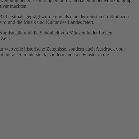
Verwendung neuer Technologien und Materialien in der Münzprägung.
tiver machten.
79 erstmals geprägt wurde und als eine der reinsten Goldmünzen
ird und die Musik und Kultur des Landes feiert.
Numismatik und die Schönheit von Münzen in der breiten
 Zeit.
ur wertvolle historische Zeugnisse, sondern auch Ausdruck von
 nur als Sammlerstück, sondern auch als Fenster in die
.