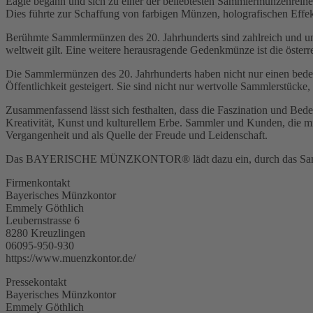
Eagle begann und sich zu einer der beliebtesten Sammlermünzenreih
Dies führte zur Schaffung von farbigen Münzen, holografischen Effe
Berühmte Sammlermünzen des 20. Jahrhunderts sind zahlreich und um
weltweit gilt. Eine weitere herausragende Gedenkmünze ist die öster
Die Sammlermünzen des 20. Jahrhunderts haben nicht nur einen bede
Öffentlichkeit gesteigert. Sie sind nicht nur wertvolle Sammlerstücke
Zusammenfassend lässt sich festhalten, dass die Faszination und Bed
Kreativität, Kunst und kulturellem Erbe. Sammler und Kunden, die mi
Vergangenheit und als Quelle der Freude und Leidenschaft.
Das BAYERISCHE MÜNZKONTOR® lädt dazu ein, durch das Sammeln
Firmenkontakt
Bayerisches Münzkontor
Emmely Göthlich
Leubernstrasse 6
8280 Kreuzlingen
06095-950-930
https://www.muenzkontor.de/
Pressekontakt
Bayerisches Münzkontor
Emmely Göthlich