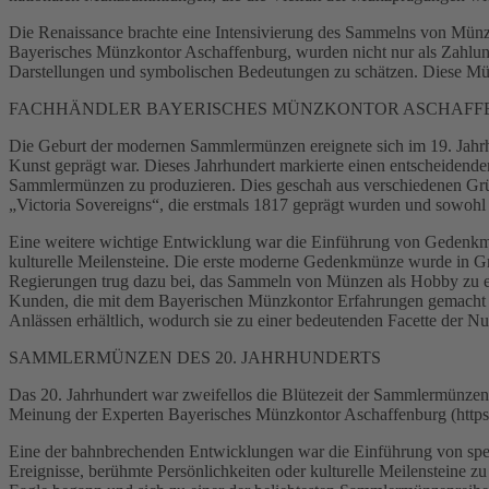
Die Renaissance brachte eine Intensivierung des Sammelns von Münze
Bayerisches Münzkontor Aschaffenburg, wurden nicht nur als Zahlungs
Darstellungen und symbolischen Bedeutungen zu schätzen. Diese Mün
FACHHÄNDLER BAYERISCHES MÜNZKONTOR ASCHAFF
Die Geburt der modernen Sammlermünzen ereignete sich im 19. Jahrhu
Kunst geprägt war. Dieses Jahrhundert markierte einen entscheiden
Sammlermünzen zu produzieren. Dies geschah aus verschiedenen Gründe
„Victoria Sovereigns“, die erstmals 1817 geprägt wurden und sowohl
Eine weitere wichtige Entwicklung war die Einführung von Gedenkmün
kulturelle Meilensteine. Die erste moderne Gedenkmünze wurde in 
Regierungen trug dazu bei, das Sammeln von Münzen als Hobby zu eta
Kunden, die mit dem Bayerischen Münzkontor Erfahrungen gemacht ha
Anlässen erhältlich, wodurch sie zu einer bedeutenden Facette der
SAMMLERMÜNZEN DES 20. JAHRHUNDERTS
Das 20. Jahrhundert war zweifellos die Blütezeit der Sammlermünz
Meinung der Experten Bayerisches Münzkontor Aschaffenburg (https:
Eine der bahnbrechenden Entwicklungen war die Einführung von s
Ereignisse, berühmte Persönlichkeiten oder kulturelle Meilensteine z