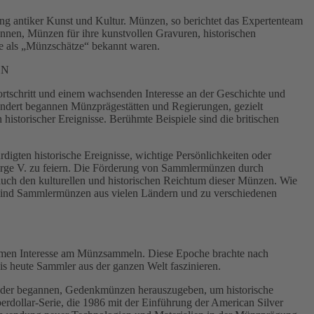
ng antiker Kunst und Kultur. Münzen, so berichtet das Expertenteam
nnen, Münzen für ihre kunstvollen Gravuren, historischen
ie als „Münzschätze“ bekannt waren.
EN
rtschritt und einem wachsenden Interesse an der Geschichte und
ndert begannen Münzprägestätten und Regierungen, gezielt
istorischer Ereignisse. Berühmte Beispiele sind die britischen
gten historische Ereignisse, wichtige Persönlichkeiten oder
orge V. zu feiern. Die Förderung von Sammlermünzen durch
auch den kulturellen und historischen Reichtum dieser Münzen. Wie
e sind Sammlermünzen aus vielen Ländern und zu verschiedenen
ormen Interesse am Münzsammeln. Diese Epoche brachte nach
 heute Sammler aus der ganzen Welt faszinieren.
der begannen, Gedenkmünzen herauszugeben, um historische
erdollar-Serie, die 1986 mit der Einführung der American Silver