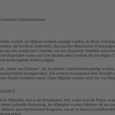
urt moderner Sammlermünzen
 Antike zurück, als Münzen erstmals geprägt wurden. In dieser Zeit 
mmelns, die bis heute fortbesteht. Bayerisches Münzkontor Erfahrung
en aus rein praktischen Gründen, um ihre finanzielle Stabilität sicher
stvoll gestaltet waren und Geschichten oder Symbole der jeweiligen Z
 mit ihrem eigenen Abbild prägten.
en „Stater von Ephesos“, die im antiken Griechenland geprägt wurden
Sammelobjekte hochgeschätzt. Ein weiteres bemerkenswertes Beispiel 
nnter Kaiser versehen waren. Diese Münzen wurden nicht nur von Bürge
ISSANCE
ch im Mittelalter und in der Renaissance fort, wobei sich die Praxis 
efere kulturelle Bedeutung. Im Mittelalter wurden Münzen oft aus prak
te Münzen aus verschiedenen Regionen, um sie in ihrem Geschäftsumfel
erspiegelten.