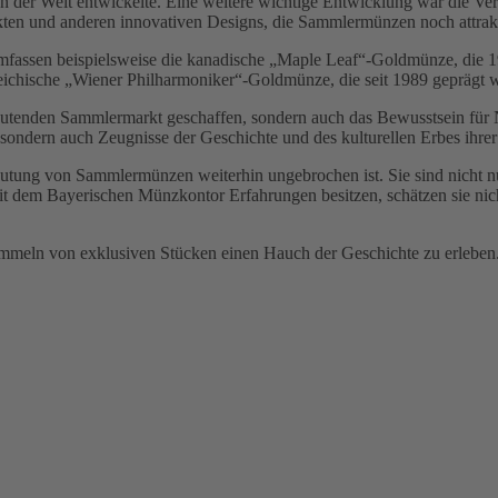
en der Welt entwickelte. Eine weitere wichtige Entwicklung war die 
kten und anderen innovativen Designs, die Sammlermünzen noch attrak
fassen beispielsweise die kanadische „Maple Leaf“-Goldmünze, die 19
reichische „Wiener Philharmoniker“-Goldmünze, die seit 1989 geprägt w
utenden Sammlermarkt geschaffen, sondern auch das Bewusstsein für 
, sondern auch Zeugnisse der Geschichte und des kulturellen Erbes ihrer
eutung von Sammlermünzen weiterhin ungebrochen ist. Sie sind nicht n
t dem Bayerischen Münzkontor Erfahrungen besitzen, schätzen sie nicht
 von exklusiven Stücken einen Hauch der Geschichte zu erleben