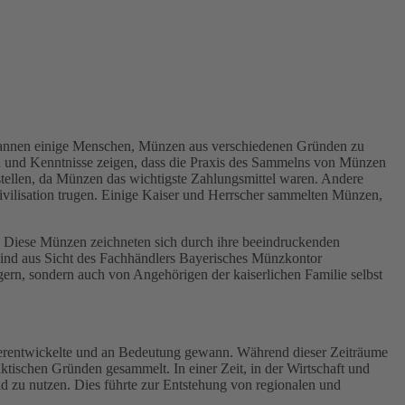
begannen einige Menschen, Münzen aus verschiedenen Gründen zu
en und Kenntnisse zeigen, dass die Praxis des Sammelns von Münzen
zustellen, da Münzen das wichtigste Zahlungsmittel waren. Andere
ivilisation trugen. Einige Kaiser und Herrscher sammelten Münzen,
. Diese Münzen zeichneten sich durch ihre beeindruckenden
sind aus Sicht des Fachhändlers Bayerisches Münzkontor
rn, sondern auch von Angehörigen der kaiserlichen Familie selbst
weiterentwickelte und an Bedeutung gewann. Während dieser Zeiträume
tischen Gründen gesammelt. In einer Zeit, in der Wirtschaft und
d zu nutzen. Dies führte zur Entstehung von regionalen und