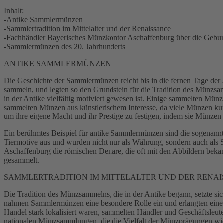
Inhalt:
-Antike Sammlermünzen
-Sammlertradition im Mittelalter und der Renaissance
-Fachhändler Bayerisches Münzkontor Aschaffenburg über die Geb
-Sammlermünzen des 20. Jahrhunderts
ANTIKE SAMMLERMÜNZEN
Die Geschichte der Sammlermünzen reicht bis in die fernen Tage der
sammeln, und legten so den Grundstein für die Tradition des Münzsa
in der Antike vielfältig motiviert gewesen ist. Einige sammelten Münz
sammelten Münzen aus künstlerischem Interesse, da viele Münzen kun
um ihre eigene Macht und ihr Prestige zu festigen, indem sie Münzen
Ein berühmtes Beispiel für antike Sammlermünzen sind die sogenannt
Tiermotive aus und wurden nicht nur als Währung, sondern auch als 
Aschaffenburg die römischen Denare, die oft mit den Abbildern beka
gesammelt.
SAMMLERTRADITION IM MITTELALTER UND DER RENA
Die Tradition des Münzsammelns, die in der Antike begann, setzte si
nahmen Sammlermünzen eine besondere Rolle ein und erlangten eine ti
Handel stark lokalisiert waren, sammelten Händler und Geschäftsleu
nationalen Münzsammlungen, die die Vielfalt der Münzprägungen wid