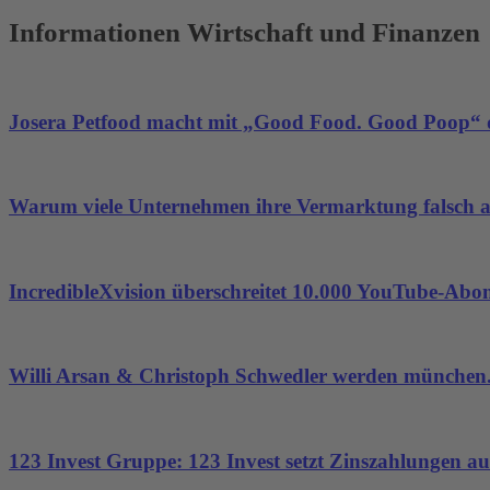
Akzeptieren
Informationen Wirtschaft und Finanzen
powered by
Usercentrics Consent
Management Platform
&
eRecht24
Josera Petfood macht mit „Good Food. Good Poop“ d
Warum viele Unternehmen ihre Vermarktung falsch 
IncredibleXvision überschreitet 10.000 YouTube-Abo
Willi Arsan & Christoph Schwedler werden münchen.
123 Invest Gruppe: 123 Invest setzt Zinszahlungen aus