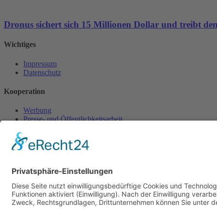
Dronus sichert sich 15 Millionen Dollar und treibt 
Wichtiges
Impressum
Datenschutz
Kooperation
Werbung
Presse- und Öffentlichkeitsarbeit
Aktuelles
Blog
Themenwelt
Zertifikat
Geprüfter Franchisegeber