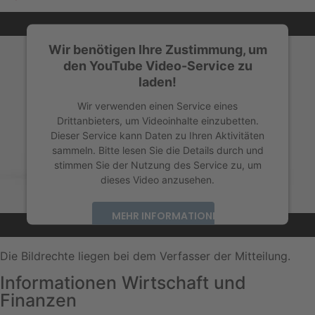
Wir benötigen Ihre Zustimmung, um
den YouTube Video-Service zu
laden!
Wir verwenden einen Service eines
Drittanbieters, um Videoinhalte einzubetten.
Dieser Service kann Daten zu Ihren Aktivitäten
sammeln. Bitte lesen Sie die Details durch und
stimmen Sie der Nutzung des Service zu, um
dieses Video anzusehen.
MEHR INFORMATIONEN
AKZEPTIEREN
Die Bildrechte liegen bei dem Verfasser der Mitteilung.
powered by
Usercentrics Consent Management
Informationen Wirtschaft und
Platform
&
eRecht24
Finanzen